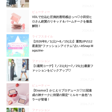
2026.8.5
ビューティー
VDLで仕込む圧倒的透明感ほっぺ♡小田切ヒ
ロさん絶賛のリキッド＆バームチークを徹底
解剖！
2026.8.4
ライフスタイル
【2026年8／1(土)〜8／15(土)】運気UPの12
星座別“ファッションアイテム”占い-itSnap M
agazine-
2026.8.1
ファッション
【1週間コーデ】7／21(火)〜7／25(土)最新フ
ァッションをピックアップ♡
2026.7.29
ビューティー
【Enamor】かじえりプロデュース♡11冠達
成の神チークに待望の限定“ミルキー血色”カ
ラーが登場！
2026.7.27
ファッション