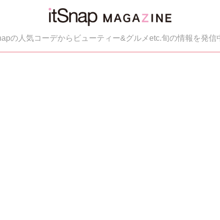
tSnapの人気コーデからビューティー&グルメetc.旬の情報を発信