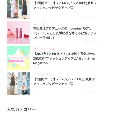
【1週間コーデ】7／14(火)〜7／18(土)最新フ
ァッションをピックアップ♡
2026.7.23
ビューティー
本田真凜プロデュースの「Luarine(ルアリ
ン)」ぷるんとした透明感を叶える欲張りリッ
プに一目惚れ！
2026.7.22
ライフスタイル
【2026年7／16(火)〜7／31(金)】運気UPの1
2星座別“ファッションアイテム”占い-itSnap
Magazine-
2026.7.16
ファッション
【1週間コーデ】7／7(火)〜7／11(土)最新フ
ァッションをピックアップ♡
2026.7.15
人気カテゴリー