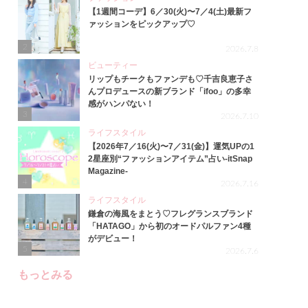
【1週間コーデ】6／30(火)〜7／4(土)最新フ
ァッションをピックアップ♡
2
2026.7.8
ビューティー
リップもチークもファンデも♡千吉良恵子さ
んプロデュースの新ブランド「ifoo」の多幸
感がハンパない！
3
2026.7.10
ライフスタイル
【2026年7／16(火)〜7／31(金)】運気UPの1
2星座別“ファッションアイテム”占い-itSnap
Magazine-
4
2026.7.16
ライフスタイル
鎌倉の海風をまとう♡フレグランスブランド
「HATAGO」から初のオードパルファン4種
がデビュー！
5
2026.7.6
もっとみる