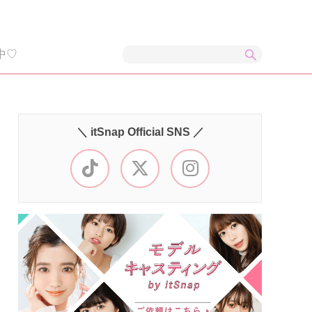
中♡
＼ itSnap Official SNS ／