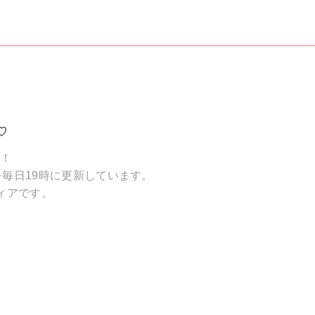
♡
破！
毎日19時に更新しています。
ィアです。