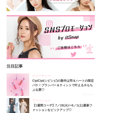
注目記事
ビューティー
CipiCipi(シピシピ)の新作は羽＆ハートの限定
パケ！プランパー＆ティントで叶える※もち
ぷる唇♡
2026.8.6
ファッション
【1週間コーデ】7／28(火)〜8／1(土)最新フ
ァッションをピックアップ♡