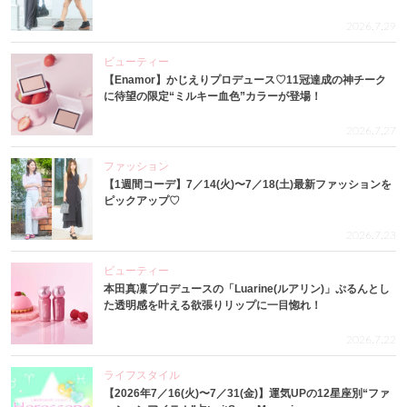
2026.7.29
ビューティー
【Enamor】かじえりプロデュース♡11冠達成の神チーク
に待望の限定“ミルキー血色”カラーが登場！
2026.7.27
ファッション
【1週間コーデ】7／14(火)〜7／18(土)最新ファッションを
ピックアップ♡
2026.7.23
ビューティー
本田真凜プロデュースの「Luarine(ルアリン)」ぷるんとし
た透明感を叶える欲張りリップに一目惚れ！
2026.7.22
ライフスタイル
【2026年7／16(火)〜7／31(金)】運気UPの12星座別“ファ