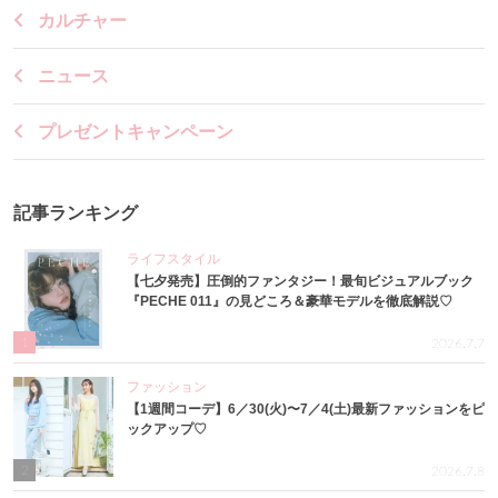
カルチャー
ニュース
プレゼントキャンペーン
記事ランキング
ライフスタイル
【七夕発売】圧倒的ファンタジー！最旬ビジュアルブック
『PECHE 011』の見どころ＆豪華モデルを徹底解説♡
1
2026.7.7
ファッション
【1週間コーデ】6／30(火)〜7／4(土)最新ファッションをピ
ックアップ♡
2
2026.7.8