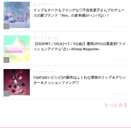
ビューティー
リップもチークもファンデも♡千吉良恵子さんプロデュー
スの新ブランド「ifoo」の多幸感がハンパない！
3
2026.7.10
ライフスタイル
【2026年7／16(火)〜7／31(金)】運気UPの12星座別“ファ
ッションアイテム”占い-itSnap Magazine-
4
2026.7.16
ビューティー
CipiCipi(シピシピ)の新作はふくれな渾身のリップ＆グリッ
ター＆クッションファンデ♡
5
2026.7.14
もっとみる