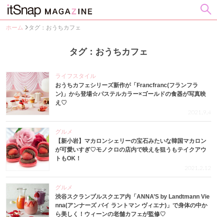
ホーム
タグ：おうちカフェ
タグ：おうちカフェ
ライフスタイル
おうちカフェシリーズ新作が「Francfranc(フランフラ
ン)」から登場☆パステルカラー×ゴールドの食器が写真映
え♡
2021.9.4
グルメ
【新小岩】マカロンシェリーの宝石みたいな韓国マカロン
が可愛いすぎ♡モノクロの店内で映えを狙うもテイクアウ
トもOK！
2021.2.12
グルメ
渋谷スクランブルスクエア内「ANNA’S by Landtmann Vie
nna(アンナーズ バイ ラントマン ヴィエナ)」で身体の中か
ら美しく！ウィーンの老舗カフェが監修♡