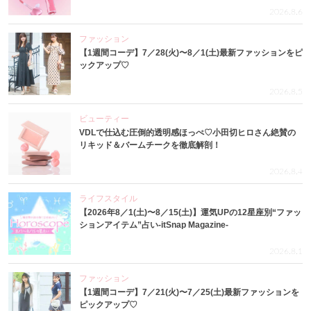
2026.8.6
ファッション
【1週間コーデ】7／28(火)〜8／1(土)最新ファッションをピ
ックアップ♡
2026.8.5
ビューティー
VDLで仕込む圧倒的透明感ほっぺ♡小田切ヒロさん絶賛の
リキッド＆バームチークを徹底解剖！
2026.8.4
ライフスタイル
【2026年8／1(土)〜8／15(土)】運気UPの12星座別“ファッ
ションアイテム”占い-itSnap Magazine-
2026.8.1
ファッション
【1週間コーデ】7／21(火)〜7／25(土)最新ファッションを
ピックアップ♡