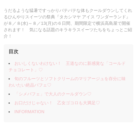
うだるような猛暑ですっかりバテバテな体もクールダウンしてくれ
るひんやりスイーツの祭典『タカシマヤ アイス ワンダーランド』
が８／８(水)～８／13(月)の６日間、期間限定で横浜高島屋で開催
されます！ 気になる話題のキラキラスイーツたちをちょっとご紹
介！
目次
おいしくないわけない！ 王道なのに新感覚な「コールド
チョコレート」♡
旬のフルーツとソフトクリームのマリアージュを存分に味
わいたい絶品パフェ♡
「シメパフェ」で大人のクールダウン♡
お口だけじゃない！ 乙女ゴコロも大満足♡
INFORMATION