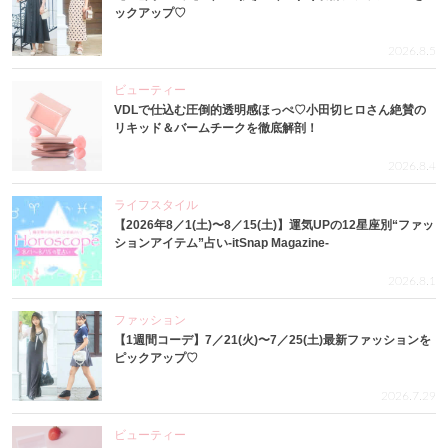
ックアップ♡
2026.8.5
ビューティー
VDLで仕込む圧倒的透明感ほっぺ♡小田切ヒロさん絶賛の
リキッド＆バームチークを徹底解剖！
2026.8.4
ライフスタイル
【2026年8／1(土)〜8／15(土)】運気UPの12星座別“ファッ
ションアイテム”占い-itSnap Magazine-
2026.8.1
ファッション
【1週間コーデ】7／21(火)〜7／25(土)最新ファッションを
ピックアップ♡
2026.7.29
ビューティー