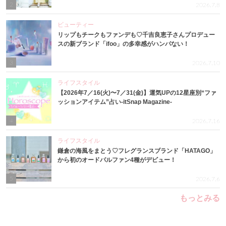
2
2026.7.8
ビューティー
リップもチークもファンデも♡千吉良恵子さんプロデュー
スの新ブランド「ifoo」の多幸感がハンパない！
3
2026.7.10
ライフスタイル
【2026年7／16(火)〜7／31(金)】運気UPの12星座別“ファ
ッションアイテム”占い-itSnap Magazine-
4
2026.7.16
ライフスタイル
鎌倉の海風をまとう♡フレグランスブランド「HATAGO」
から初のオードパルファン4種がデビュー！
5
2026.7.6
もっとみる