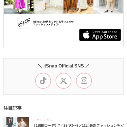
＼ itSnap Official SNS ／
注目記事
ファッション
【1週間コーデ】7／28(火)〜8／1(土)最新ファッションをピ