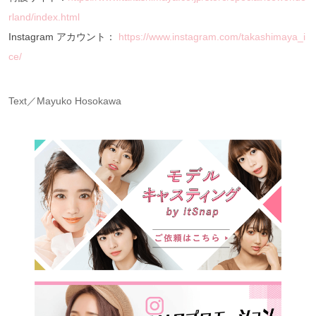
rland/index.html
Instagram アカウント：
https://www.instagram.com/takashimaya_i
ce/
Text／Mayuko Hosokawa