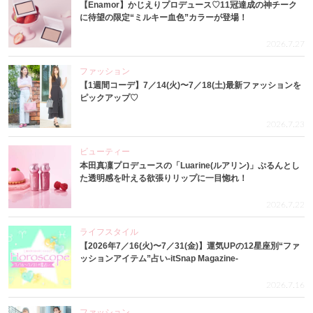
【Enamor】かじえりプロデュース♡11冠達成の神チーク
に待望の限定“ミルキー血色”カラーが登場！
2026.7.27
ファッション
【1週間コーデ】7／14(火)〜7／18(土)最新ファッションを
ピックアップ♡
2026.7.23
ビューティー
本田真凜プロデュースの「Luarine(ルアリン)」ぷるんとし
た透明感を叶える欲張りリップに一目惚れ！
2026.7.22
ライフスタイル
【2026年7／16(火)〜7／31(金)】運気UPの12星座別“ファ
ッションアイテム”占い-itSnap Magazine-
2026.7.16
ファッション