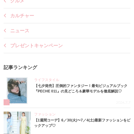
グルメ
カルチャー
ニュース
プレゼントキャンペーン
記事ランキング
ライフスタイル
【七夕発売】圧倒的ファンタジー！最旬ビジュアルブック
『PECHE 011』の見どころ＆豪華モデルを徹底解説♡
1
2026.7.7
ファッション
【1週間コーデ】6／30(火)〜7／4(土)最新ファッションをピ
ックアップ♡