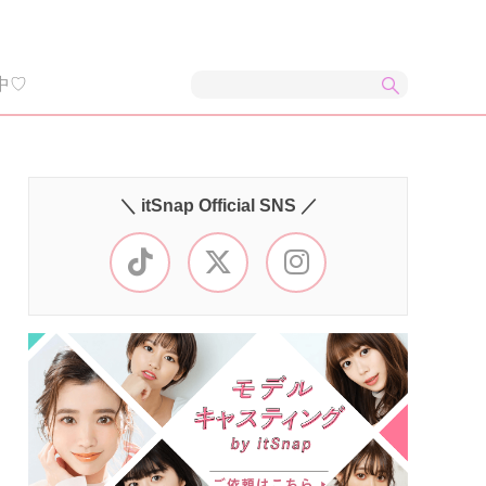
中♡
＼ itSnap Official SNS ／