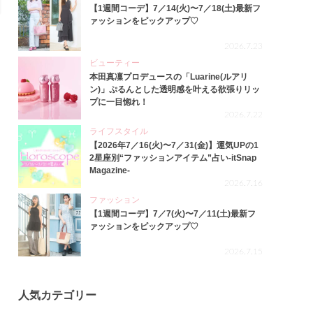
【1週間コーデ】7／14(火)〜7／18(土)最新フ
ァッションをピックアップ♡
2026.7.23
ビューティー
本田真凜プロデュースの「Luarine(ルアリ
ン)」ぷるんとした透明感を叶える欲張りリッ
プに一目惚れ！
2026.7.22
ライフスタイル
【2026年7／16(火)〜7／31(金)】運気UPの1
2星座別“ファッションアイテム”占い-itSnap
Magazine-
2026.7.16
ファッション
【1週間コーデ】7／7(火)〜7／11(土)最新フ
ァッションをピックアップ♡
2026.7.15
人気カテゴリー