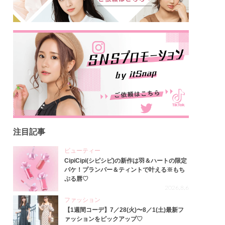
注目記事
ビューティー
CipiCipi(シピシピ)の新作は羽＆ハートの限定
パケ！プランパー＆ティントで叶える※もち
ぷる唇♡
2026.8.6
ファッション
【1週間コーデ】7／28(火)〜8／1(土)最新フ
ァッションをピックアップ♡