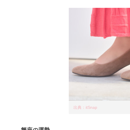
出典：itSnap
蟹座の運勢