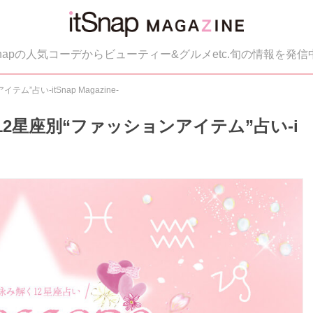
tSnapの人気コーデからビューティー&グルメetc.旬の情報を発信
”占い-itSnap Magazine-
の12星座別“ファッションアイテム”占い-i