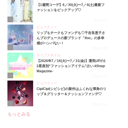
【1週間コーデ】6／30(火)〜7／4(土)最新フ
ァッションをピックアップ♡
2
2026.7.8
ビューティー
リップもチークもファンデも♡千吉良恵子さ
んプロデュースの新ブランド「ifoo」の多幸
感がハンパない！
3
2026.7.10
ライフスタイル
【2026年7／16(火)〜7／31(金)】運気UPの1
2星座別“ファッションアイテム”占い-itSnap
Magazine-
4
2026.7.16
ビューティー
CipiCipi(シピシピ)の新作はふくれな渾身のリ
ップ＆グリッター＆クッションファンデ♡
5
2026.7.14
もっとみる