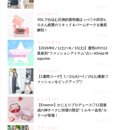
2026.8.5
ビューティー
VDLで仕込む圧倒的透明感ほっぺ♡小田切ヒ
ロさん絶賛のリキッド＆バームチークを徹底
解剖！
2026.8.4
ライフスタイル
【2026年8／1(土)〜8／15(土)】運気UPの12
星座別“ファッションアイテム”占い-itSnap M
agazine-
2026.8.1
ファッション
【1週間コーデ】7／21(火)〜7／25(土)最新フ
ァッションをピックアップ♡
2026.7.29
ビューティー
【Enamor】かじえりプロデュース♡11冠達
成の神チークに待望の限定“ミルキー血色”カ
ラーが登場！
2026.7.27
ファッション