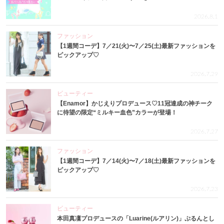
2026.8.1
ファッション
【1週間コーデ】7／21(火)〜7／25(土)最新ファッションを
ピックアップ♡
2026.7.29
ビューティー
【Enamor】かじえりプロデュース♡11冠達成の神チーク
に待望の限定“ミルキー血色”カラーが登場！
2026.7.27
ファッション
【1週間コーデ】7／14(火)〜7／18(土)最新ファッションを
ピックアップ♡
2026.7.23
ビューティー
本田真凜プロデュースの「Luarine(ルアリン)」ぷるんとし