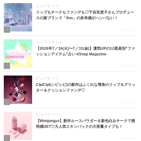
ビューティー
リップもチークもファンデも♡千吉良恵子さんプロデュー
スの新ブランド「ifoo」の多幸感がハンパない！
2
2026.7.10
ライフスタイル
【2026年7／16(火)〜7／31(金)】運気UPの12星座別“ファ
ッションアイテム”占い-itSnap Magazine-
3
2026.7.16
ビューティー
CipiCipi(シピシピ)の新作はふくれな渾身のリップ＆グリッ
ター＆クッションファンデ♡
4
2026.7.14
ビューティー
【Wonjungyo】新作ルースパウダー＆新色白みチークで透
明感GET♡大人気スキンパックの大容量タイプも！
5
2026.7.9