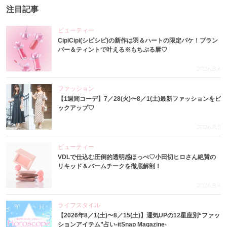
注目記事
ビューティー
CipiCipi(シピシピ)の新作は羽＆ハートの限定パケ！プラン
パー＆ティントで叶える※もちぷる唇♡
2026.8.6
ファッション
【1週間コーデ】7／28(火)〜8／1(土)最新ファッションをピ
ックアップ♡
2026.8.5
ビューティー
VDLで仕込む圧倒的透明感ほっぺ♡小田切ヒロさん絶賛の
リキッド＆バームチークを徹底解剖！
2026.8.4
ライフスタイル
【2026年8／1(土)〜8／15(土)】運気UPの12星座別“ファッ
ションアイテム”占い-itSnap Magazine-