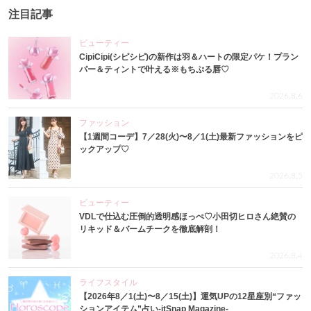
注目記事
ビューティー
CipiCipi(シピシピ)の新作は羽＆ハートの限定パケ！プラン
パー＆ティントで叶える※もちぷる唇♡
2026.8.6
ファッション
【1週間コーデ】7／28(火)〜8／1(土)最新ファッションをピ
ックアップ♡
2026.8.5
ビューティー
VDLで仕込む圧倒的透明感ほっぺ♡小田切ヒロさん絶賛の
リキッド＆バームチークを徹底解剖！
2026.8.4
ライフスタイル
【2026年8／1(土)〜8／15(土)】運気UPの12星座別“ファッ
ションアイテム”占い-itSnap Magazine-