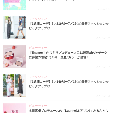
2026.8.1
ファッション
【1週間コーデ】7／21(火)〜7／25(土)最新ファッションを
ピックアップ♡
2026.7.29
ビューティー
【Enamor】かじえりプロデュース♡11冠達成の神チーク
に待望の限定“ミルキー血色”カラーが登場！
2026.7.27
ファッション
【1週間コーデ】7／14(火)〜7／18(土)最新ファッションを
ピックアップ♡
2026.7.23
ビューティー
本田真凜プロデュースの「Luarine(ルアリン)」ぷるんとし