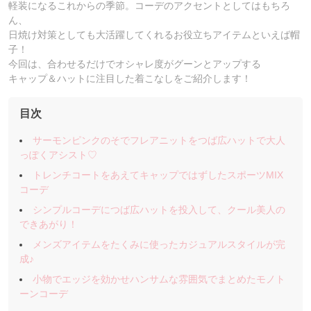
軽装になるこれからの季節。コーデのアクセントとしてはもちろ
ん、
日焼け対策としても大活躍してくれるお役立ちアイテムといえば帽
子！
今回は、合わせるだけでオシャレ度がグーンとアップする
キャップ＆ハットに注目した着こなしをご紹介します！
目次
サーモンピンクのそでフレアニットをつば広ハットで大人
っぽくアシスト♡
トレンチコートをあえてキャップではずしたスポーツMIX
コーデ
シンプルコーデにつば広ハットを投入して、クール美人の
できあがり！
メンズアイテムをたくみに使ったカジュアルスタイルが完
成♪
小物でエッジを効かせハンサムな雰囲気でまとめたモノト
ーンコーデ