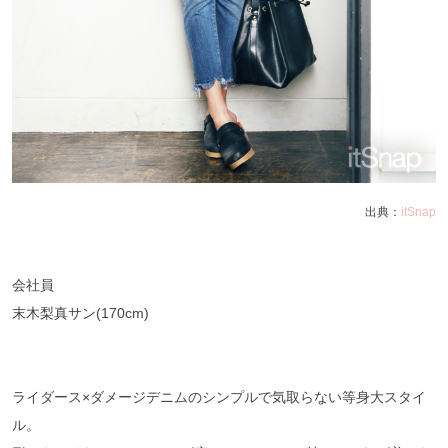
出典：
itSnap
会社員
末木梨真サン(170cm)
ライダース×ダメージデニムのシンプルで気取らない等身大スタイ
ル。