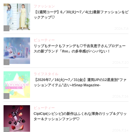
ファッション
【1週間コーデ】6／30(火)〜7／4(土)最新ファッションをピ
ックアップ♡
2
2026.7.8
ビューティー
リップもチークもファンデも♡千吉良恵子さんプロデュー
スの新ブランド「ifoo」の多幸感がハンパない！
3
2026.7.10
ライフスタイル
【2026年7／16(火)〜7／31(金)】運気UPの12星座別“ファ
ッションアイテム”占い-itSnap Magazine-
4
2026.7.16
ビューティー
CipiCipi(シピシピ)の新作はふくれな渾身のリップ＆グリッ
ター＆クッションファンデ♡
5
2026.7.14