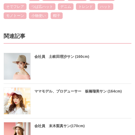
そでフレア
つば広ハット
デニム
トレンド
ハット
モノトーン
小物使い
帽子
関連記事
会社員 土岐田理沙サン (160cm)
ママモデル、プロデューサー 板橋瑠美サン (164cm)
会社員 末木梨真サン(170cm)