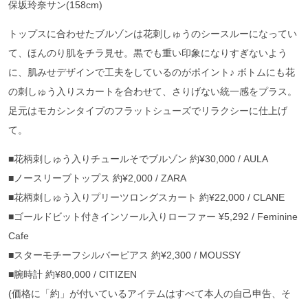
保坂玲奈サン(158cm)
トップスに合わせたブルゾンは花刺しゅうのシースルーになってい
て、ほんのり肌をチラ見せ。黒でも重い印象になりすぎないよう
に、肌みせデザインで工夫をしているのがポイント♪ ボトムにも花
の刺しゅう入りスカートを合わせて、さりげない統一感をプラス。
足元はモカシンタイプのフラットシューズでリラクシーに仕上げ
て。
■花柄刺しゅう入りチュールそでブルゾン 約¥30,000 / AULA
■ノースリーブトップス 約¥2,000 / ZARA
■花柄刺しゅう入りプリーツロングスカート 約¥22,000 / CLANE
■ゴールドビット付きインソール入りローファー ¥5,292 / Feminine
Cafe
■スターモチーフシルバーピアス 約¥2,300 / MOUSSY
■腕時計 約¥80,000 / CITIZEN
(価格に「約」が付いているアイテムはすべて本人の自己申告、そ