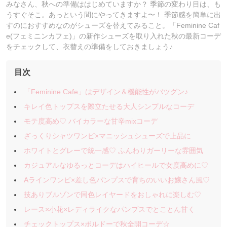
みなさん、秋への準備ははじめていますか？ 季節の変わり目は、も
うすぐそこ。あっという間にやってきますよ〜！ 季節感を簡単に出
すのにおすすめなのがシューズを替えてみること。「Feminine Caf
e(フェミニンカフェ)」の新作シューズを取り入れた秋の最新コーデ
をチェックして、衣替えの準備をしておきましょう♪
目次
「Feminine Cafe」はデザイン＆機能性がバツグン♪
キレイ色トップスを際立たせる大人シンプルなコーデ
モテ度高め♡ バイカラーな甘辛mixコーデ
ざっくりシャツワンピ×マニッシュシューズで上品に
ホワイトとグレーで統一感♡ ふんわりガーリーな雰囲気
カジュアルなゆるっとコーデはハイヒールで女度高めに♡
Aラインワンピ×差し色パンプスで育ちのいいお嬢さん風♡
技ありブルゾンで同色レイヤードをおしゃれに楽しむ♡
レース×小花×レディライクなパンプスでとことん甘く
チェックトップス×ボルドーで秋全開コーデ☆