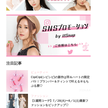
注目記事
ビューティー
CipiCipi(シピシピ)の新作は羽＆ハートの限定
パケ！プランパー＆ティントで叶える※もち
ぷる唇♡
2026.8.6
ファッション
【1週間コーデ】7／28(火)〜8／1(土)最新フ
ァッションをピックアップ♡