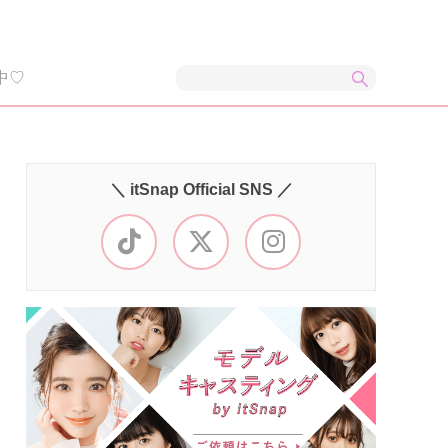
中♡
＼ itSnap Official SNS ／