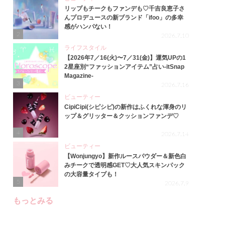
リップもチークもファンデも♡千吉良恵子さ
んプロデュースの新ブランド「ifoo」の多幸
感がハンパない！
2
2026.7.10
ライフスタイル
【2026年7／16(火)〜7／31(金)】運気UPの1
2星座別“ファッションアイテム”占い-itSnap
Magazine-
3
2026.7.16
ビューティー
CipiCipi(シピシピ)の新作はふくれな渾身のリ
ップ＆グリッター＆クッションファンデ♡
4
2026.7.14
ビューティー
【Wonjungyo】新作ルースパウダー＆新色白
みチークで透明感GET♡大人気スキンパック
の大容量タイプも！
5
2026.7.9
もっとみる