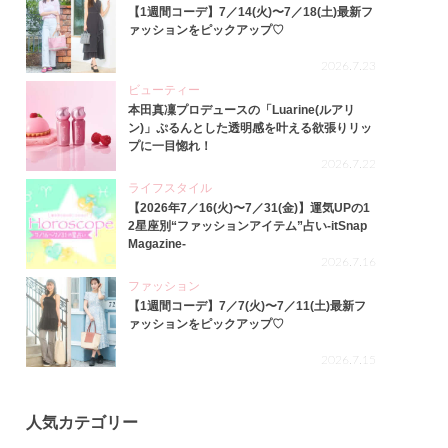
【1週間コーデ】7／14(火)〜7／18(土)最新フ
ァッションをピックアップ♡
2026.7.23
ビューティー
本田真凜プロデュースの「Luarine(ルアリ
ン)」ぷるんとした透明感を叶える欲張りリッ
プに一目惚れ！
2026.7.22
ライフスタイル
【2026年7／16(火)〜7／31(金)】運気UPの1
2星座別“ファッションアイテム”占い-itSnap
Magazine-
2026.7.16
ファッション
【1週間コーデ】7／7(火)〜7／11(土)最新フ
ァッションをピックアップ♡
2026.7.15
人気カテゴリー