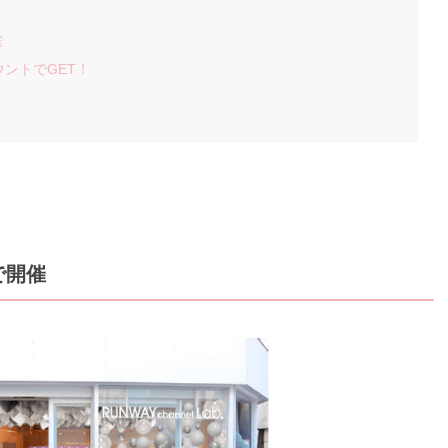
催
カウントでGET！
で開催