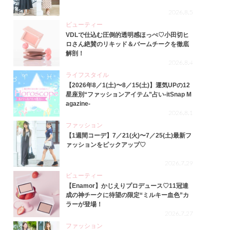
2026.8.5
ビューティー
VDLで仕込む圧倒的透明感ほっぺ♡小田切ヒ
ロさん絶賛のリキッド＆バームチークを徹底
解剖！
2026.8.4
ライフスタイル
【2026年8／1(土)〜8／15(土)】運気UPの12
星座別“ファッションアイテム”占い-itSnap M
agazine-
2026.8.1
ファッション
【1週間コーデ】7／21(火)〜7／25(土)最新フ
ァッションをピックアップ♡
2026.7.29
ビューティー
【Enamor】かじえりプロデュース♡11冠達
成の神チークに待望の限定“ミルキー血色”カ
ラーが登場！
2026.7.27
ファッション