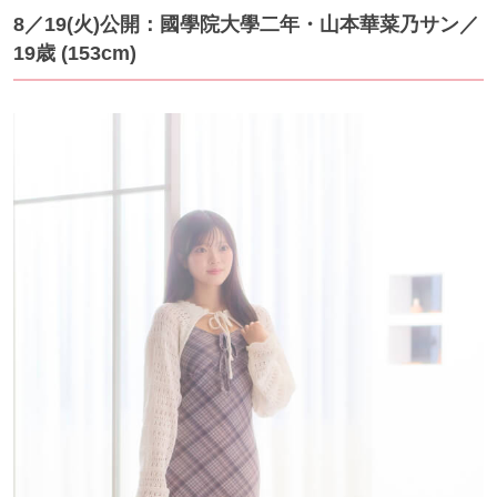
8／19
(火)公開：國學院大學二年・山本華菜乃サン
／
19歳 (153cm)