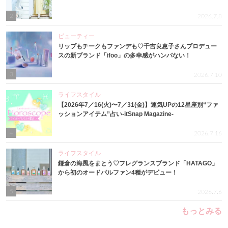
2
2026.7.8
ビューティー
リップもチークもファンデも♡千吉良恵子さんプロデュー
スの新ブランド「ifoo」の多幸感がハンパない！
3
2026.7.10
ライフスタイル
【2026年7／16(火)〜7／31(金)】運気UPの12星座別“ファ
ッションアイテム”占い-itSnap Magazine-
4
2026.7.16
ライフスタイル
鎌倉の海風をまとう♡フレグランスブランド「HATAGO」
から初のオードパルファン4種がデビュー！
5
2026.7.6
もっとみる