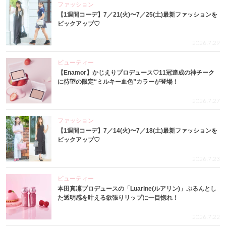
ファッション
【1週間コーデ】7／21(火)〜7／25(土)最新ファッションを
ピックアップ♡
2026.7.29
ビューティー
【Enamor】かじえりプロデュース♡11冠達成の神チーク
に待望の限定“ミルキー血色”カラーが登場！
2026.7.27
ファッション
【1週間コーデ】7／14(火)〜7／18(土)最新ファッションを
ピックアップ♡
2026.7.23
ビューティー
本田真凜プロデュースの「Luarine(ルアリン)」ぷるんとし
た透明感を叶える欲張りリップに一目惚れ！
2026.7.22