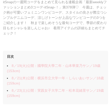
itSnapの一週間コーデをまとめて見られる連載企画「最新weeklyフ
ァッションまとめ3コーデ-itSnap-！」第378弾♡ 今週は、チェッ
ク柄が可愛いフェミニンワンピコーデ、スタイルの良さが際立つシ
ンプルデニムコーデ、涼しげトーンが上品なワンピコーデの3つを
ご紹介します！ 秋まで楽しめそうな最旬コーデで、季節の変わり
目もオシャレを楽しんじゃお♪ 着用アイテムの詳細もまとめてチ
ェック！
目次
8／19(火)公開：國學院大學二年・山本華菜乃サン／19歳
(153cm)
8／21(木)公開：横浜市立大学一年・しらいあいサン／18歳
(159cm)
8／23(土)公開：実践女子大学二年・松本花緒里サン／19歳
(159cm)