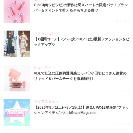
CipiCipi(シピシピ)の新作は羽＆ハートの限定パケ！プラン
パー＆ティントで叶える※もちぷる唇♡
2026.8.6
ファッション
【1週間コーデ】7／28(火)〜8／1(土)最新ファッションをピ
ックアップ♡
2026.8.5
ビューティー
VDLで仕込む圧倒的透明感ほっぺ♡小田切ヒロさん絶賛の
リキッド＆バームチークを徹底解剖！
2026.8.4
ライフスタイル
【2026年8／1(土)〜8／15(土)】運気UPの12星座別“ファッ
ションアイテム”占い-itSnap Magazine-
2026.8.1