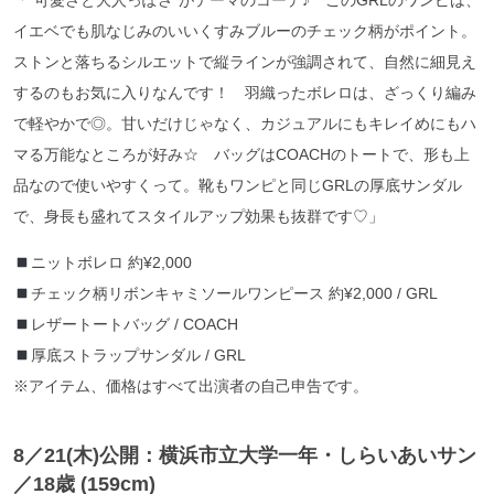
「“可愛さと大人っぽさ”がテーマのコーデ♪ このGRLのワンピは、
イエベでも肌なじみのいいくすみブルーのチェック柄がポイント。
ストンと落ちるシルエットで縦ラインが強調されて、自然に細見え
するのもお気に入りなんです！ 羽織ったボレロは、ざっくり編み
で軽やかで◎。甘いだけじゃなく、カジュアルにもキレイめにもハ
マる万能なところが好み☆ バッグはCOACHのトートで、形も上
品なので使いやすくって。靴もワンピと同じGRLの厚底サンダル
で、身長も盛れてスタイルアップ効果も抜群です♡」
ニットボレロ 約¥2,000
チェック柄リボンキャミソールワンピース 約¥2,000 / GRL
レザートートバッグ / COACH
厚底ストラップサンダル / GRL
※アイテム、価格はすべて出演者の自己申告です。
8／21
(木)公開：横浜市立大学一年・しらいあいサン
／18歳 (159cm)