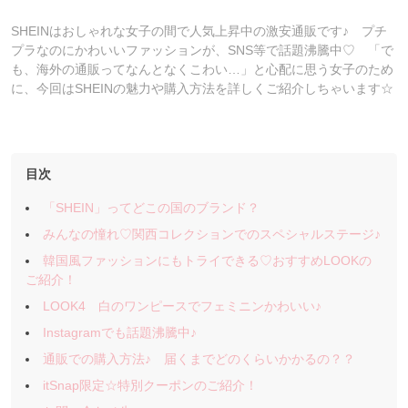
SHEINはおしゃれな女子の間で人気上昇中の激安通販です♪ プチ
プラなのにかわいいファッションが、SNS等で話題沸騰中♡ 「で
も、海外の通販ってなんとなくこわい…」と心配に思う女子のため
に、今回はSHEINの魅力や購入方法を詳しくご紹介しちゃいます☆
目次
「SHEIN」ってどこの国のブランド？
みんなの憧れ♡関西コレクションでのスペシャルステージ♪
韓国風ファッションにもトライできる♡おすすめLOOKの
ご紹介！
LOOK4 白のワンピースでフェミニンかわいい♪
Instagramでも話題沸騰中♪
通販での購入方法♪ 届くまでどのくらいかかるの？？
itSnap限定☆特別クーポンのご紹介！