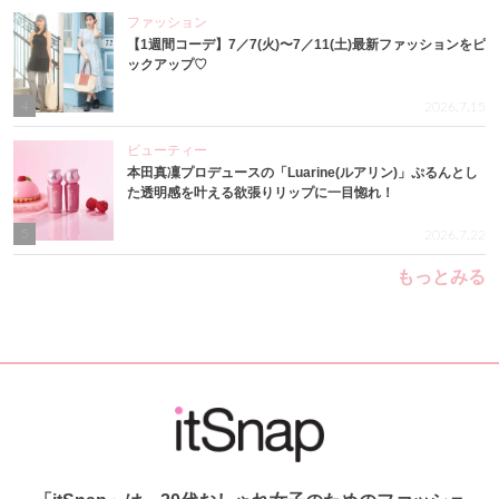
ファッション
【1週間コーデ】7／7(火)〜7／11(土)最新ファッションをピ
ックアップ♡
4
2026.7.15
ビューティー
本田真凜プロデュースの「Luarine(ルアリン)」ぷるんとし
た透明感を叶える欲張りリップに一目惚れ！
5
2026.7.22
もっとみる