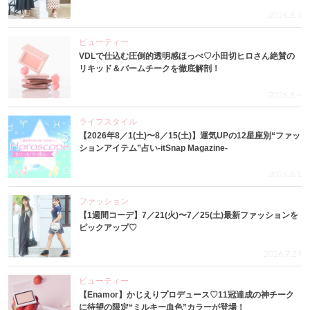
2026.8.5
ビューティー
VDLで仕込む圧倒的透明感ほっぺ♡小田切ヒロさん絶賛の
リキッド＆バームチークを徹底解剖！
2026.8.4
ライフスタイル
【2026年8／1(土)〜8／15(土)】運気UPの12星座別“ファッ
ションアイテム”占い-itSnap Magazine-
2026.8.1
ファッション
【1週間コーデ】7／21(火)〜7／25(土)最新ファッションを
ピックアップ♡
2026.7.29
ビューティー
【Enamor】かじえりプロデュース♡11冠達成の神チーク
に待望の限定“ミルキー血色”カラーが登場！