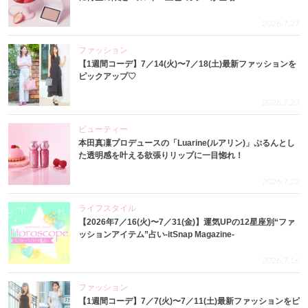
2026.7.27
ファッション
【1週間コーデ】7／14(火)〜7／18(土)最新ファッションを
ピックアップ♡
2026.7.23
ビューティー
本田真凜プロデュースの「Luarine(ルアリン)」ぷるんとし
た透明感を叶える欲張りリップに一目惚れ！
2026.7.22
ライフスタイル
【2026年7／16(火)〜7／31(金)】運気UPの12星座別“ファ
ッションアイテム”占い-itSnap Magazine-
2026.7.16
ファッション
【1週間コーデ】7／7(火)〜7／11(土)最新ファッションをピ