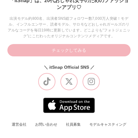
「itSnap」は、20代おしゃれ女子のためのファッショ
ンアプリ♡
出演モデル約800名、出演者SNS総フォロワー数7,000万人突破！モデ
ル、インフルエンサー、読者モデル、サロモなどおしゃれガールズのリ
アルなコーデを毎日19時に更新しています。どこよりも“フォトジェニッ
ク”にこだわったオリジナルコンテンツメディアです。
チェックしてみる
＼ itSnap Official SNS ／
運営会社
お問い合わせ
社員募集
モデルキャスティング