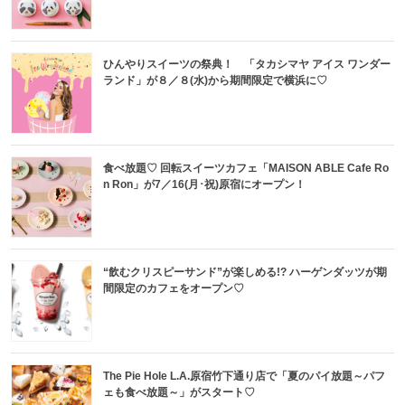
ひんやりスイーツの祭典！ 「タカシマヤ アイス ワンダー
ランド」が８／８(水)から期間限定で横浜に♡
食べ放題♡ 回転スイーツカフェ「MAISON ABLE Cafe Ro
n Ron」が7／16(月･祝)原宿にオープン！
“飲むクリスピーサンド”が楽しめる!? ハーゲンダッツが期
間限定のカフェをオープン♡
The Pie Hole L.A.原宿竹下通り店で「夏のパイ放題～パフ
ェも食べ放題～」がスタート♡