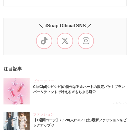
＼ itSnap Official SNS ／
注目記事
ビューティー
CipiCipi(シピシピ)の新作は羽＆ハートの限定パケ！プラン
パー＆ティントで叶える※もちぷる唇♡
2026.8.6
ファッション
【1週間コーデ】7／28(火)〜8／1(土)最新ファッションをピ
ックアップ♡