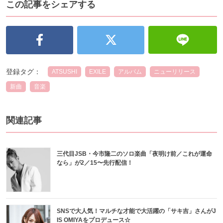
この記事をシェアする
登録タグ：
ATSUSHI
EXILE
アルバム
ニューリリース
新曲
音楽
関連記事
三代目JSB・今市隆二のソロ楽曲「夜明け前／これが運命
なら」が2／15〜先行配信！
SNSで大人気！マルチな才能で大活躍の「サキ吉」さんがJ
IS OMIYAをプロデュース☆