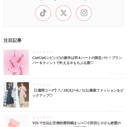
注目記事
ビューティー
CipiCipi(シピシピ)の新作は羽＆ハートの限定パケ！プラン
パー＆ティントで叶える※もちぷる唇♡
2026.8.6
ファッション
【1週間コーデ】7／28(火)〜8／1(土)最新ファッションをピ
ックアップ♡
2026.8.5
ビューティー
VDLで仕込む圧倒的透明感ほっぺ♡小田切ヒロさん絶賛の