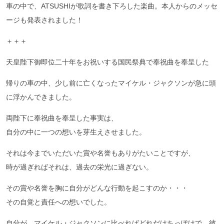
車の中で、ATSUSHIが歌詞を書き下ろした楽曲。本人からのメッセ
ージも発表されました！
＋＋＋
天皇陛下御即位二十年をお祝いする国民祭典で奉祝曲を奉呈した
帰りの車の中、少し前に亡くなったマイケル・ジャクソンが急に頭
に浮かんできました。
両陛下に奉祝曲を奉呈した事実は、
自分の中に一つの想いを芽生えさせました。
それは今までいただいた賞や名誉もありがたいことですが、
時が過ぎればそれは、過去の栄光に過ぎない。
その賞や名誉を胸に自分がどんな行動を起こすのか・・・
その自覚と責任への想いでした。
自分が、マイケル・ジャクソンに比べればどれだけちっぽけで、彼