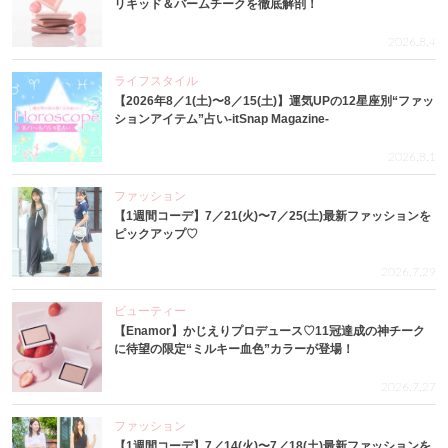
リキッド＆バームチークを徹底解剖！
2026.8.4
ライフスタイル
【2026年8／1(土)〜8／15(土)】運気UPの12星座別“ファッ
ションアイテム”占い-itSnap Magazine-
2026.8.1
ファッション
【1週間コーデ】7／21(火)〜7／25(土)最新ファッションを
ピックアップ♡
2026.7.29
ビューティー
【Enamor】かじえりプロデュース♡11冠達成の神チーク
に待望の限定“ミルキー血色”カラーが登場！
2026.7.27
ファッション
【1週間コーデ】7／14(火)〜7／18(土)最新ファッションを