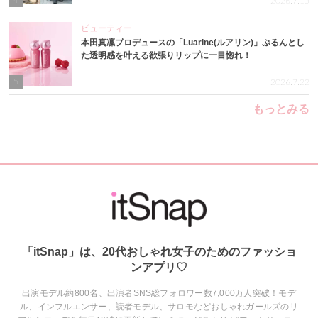
4
2026.7.15
ビューティー
本田真凜プロデュースの「Luarine(ルアリン)」ぷるんとし
た透明感を叶える欲張りリップに一目惚れ！
5
2026.7.22
もっとみる
「itSnap」は、20代おしゃれ女子のためのファッショ
ンアプリ♡
出演モデル約800名、出演者SNS総フォロワー数7,000万人突破！モデ
ル、インフルエンサー、読者モデル、サロモなどおしゃれガールズのリ