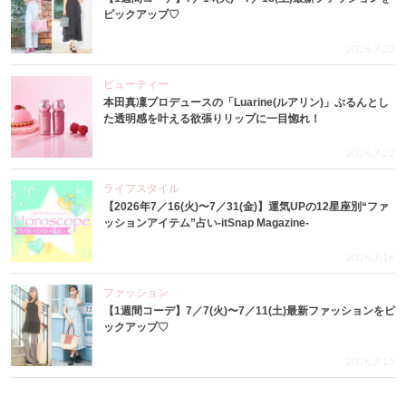
ピックアップ♡
2026.7.23
ビューティー
本田真凜プロデュースの「Luarine(ルアリン)」ぷるんとし
た透明感を叶える欲張りリップに一目惚れ！
2026.7.22
ライフスタイル
【2026年7／16(火)〜7／31(金)】運気UPの12星座別“ファ
ッションアイテム”占い-itSnap Magazine-
2026.7.16
ファッション
【1週間コーデ】7／7(火)〜7／11(土)最新ファッションをピ
ックアップ♡
2026.7.15