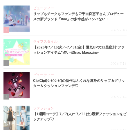
ビューティー
リップもチークもファンデも♡千吉良恵子さんプロデュー
スの新ブランド「ifoo」の多幸感がハンパない！
1
2026.7.10
ライフスタイル
【2026年7／16(火)〜7／31(金)】運気UPの12星座別“ファ
ッションアイテム”占い-itSnap Magazine-
2
2026.7.16
ビューティー
CipiCipi(シピシピ)の新作はふくれな渾身のリップ＆グリッ
ター＆クッションファンデ♡
3
2026.7.14
ファッション
【1週間コーデ】7／7(火)〜7／11(土)最新ファッションをピ
ックアップ♡