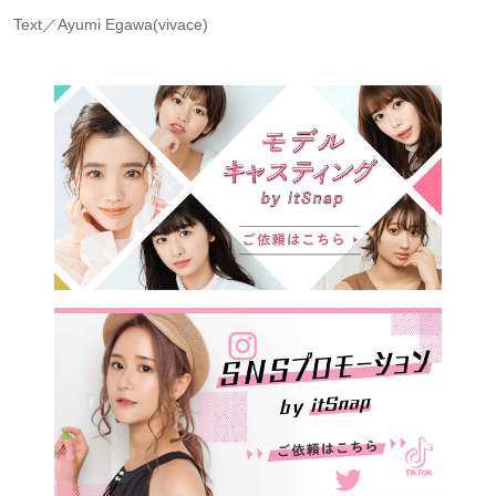
Text／Ayumi Egawa(vivace)