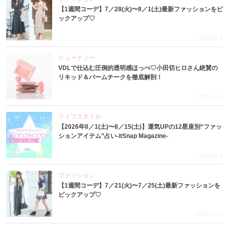
【1週間コーデ】7／28(火)〜8／1(土)最新ファッションをピ
ックアップ♡
2026.8.5
ビューティー
VDLで仕込む圧倒的透明感ほっぺ♡小田切ヒロさん絶賛の
リキッド＆バームチークを徹底解剖！
2026.8.4
ライフスタイル
【2026年8／1(土)〜8／15(土)】運気UPの12星座別“ファッ
ションアイテム”占い-itSnap Magazine-
2026.8.1
ファッション
【1週間コーデ】7／21(火)〜7／25(土)最新ファッションを
ピックアップ♡
2026.7.29