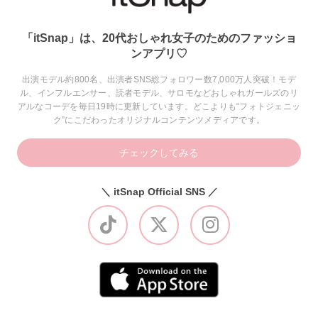
「itSnap」は、20代おしゃれ女子のためのファッショ
ンアプリ♡
出演モデル約800名、出演者SNS総フォロワー数7,000万人突破！モデ
ル、インフルエンサー、読者モデル、サロモなどおしゃれガールズのリ
アルなコーデを毎日19時に更新しています。どこよりも“フォトジェニッ
ク”にこだわったオリジナルコンテンツメディアです。
チェックしてみる
＼ itSnap Official SNS ／