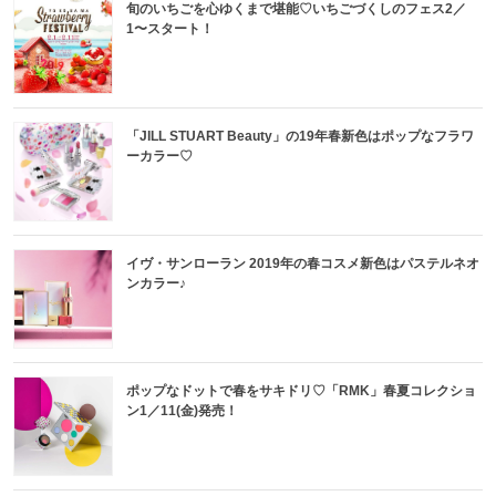
旬のいちごを心ゆくまで堪能♡いちごづくしのフェス2／
1〜スタート！
「JILL STUART Beauty」の19年春新色はポップなフラワ
ーカラー♡
イヴ・サンローラン 2019年の春コスメ新色はパステルネオ
ンカラー♪
ポップなドットで春をサキドリ♡「RMK」春夏コレクショ
ン1／11(金)発売！