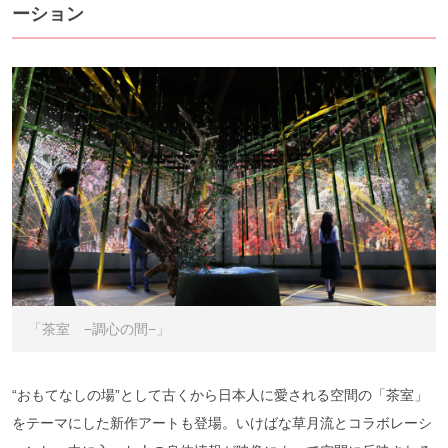
ーション
「茶室 −調心の間−」
“おもてなしの場”として古くから日本人に愛される空間の「茶室」
をテーマにした新作アートも登場。いけばな草月流とコラボレーシ