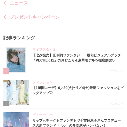
ニュース
プレゼントキャンペーン
記事ランキング
ライフスタイル
【七夕発売】圧倒的ファンタジー！最旬ビジュアルブック
『PECHE 011』の見どころ＆豪華モデルを徹底解説♡
1
2026.7.7
ファッション
【1週間コーデ】6／30(火)〜7／4(土)最新ファッションをピ
ックアップ♡
2
2026.7.8
ビューティー
リップもチークもファンデも♡千吉良恵子さんプロデュー
スの新ブランド「ifoo」の多幸感がハンパない！