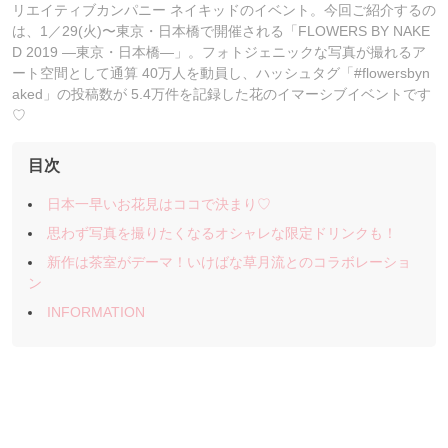
リエイティブカンパニー ネイキッドのイベント。今回ご紹介するの
は、1／29(火)〜東京・日本橋で開催される「FLOWERS BY NAKE
D 2019 ―東京・日本橋―」。フォトジェニックな写真が撮れるア
ート空間として通算 40万人を動員し、ハッシュタグ「#flowersbyn
aked」の投稿数が 5.4万件を記録した花のイマーシブイベントです
♡
目次
日本一早いお花見はココで決まり♡
思わず写真を撮りたくなるオシャレな限定ドリンクも！
新作は茶室がデーマ！いけばな草月流とのコラボレーショ
ン
INFORMATION