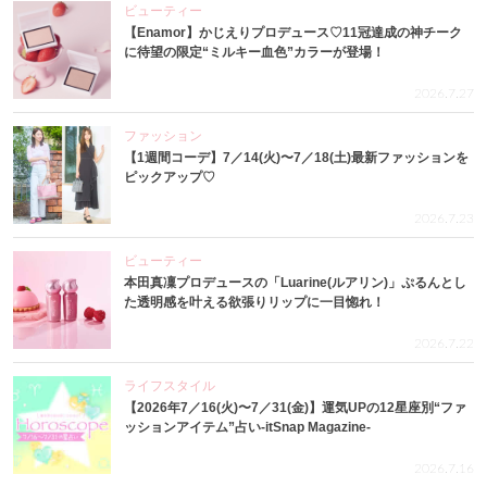
ビューティー
【Enamor】かじえりプロデュース♡11冠達成の神チーク
に待望の限定“ミルキー血色”カラーが登場！
2026.7.27
ファッション
【1週間コーデ】7／14(火)〜7／18(土)最新ファッションを
ピックアップ♡
2026.7.23
ビューティー
本田真凜プロデュースの「Luarine(ルアリン)」ぷるんとし
た透明感を叶える欲張りリップに一目惚れ！
2026.7.22
ライフスタイル
【2026年7／16(火)〜7／31(金)】運気UPの12星座別“ファ
ッションアイテム”占い-itSnap Magazine-
2026.7.16