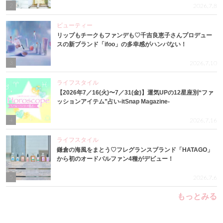
2
2026.7.8
ビューティー
リップもチークもファンデも♡千吉良恵子さんプロデュー
スの新ブランド「ifoo」の多幸感がハンパない！
3
2026.7.10
ライフスタイル
【2026年7／16(火)〜7／31(金)】運気UPの12星座別“ファ
ッションアイテム”占い-itSnap Magazine-
4
2026.7.16
ライフスタイル
鎌倉の海風をまとう♡フレグランスブランド「HATAGO」
から初のオードパルファン4種がデビュー！
5
2026.7.6
もっとみる