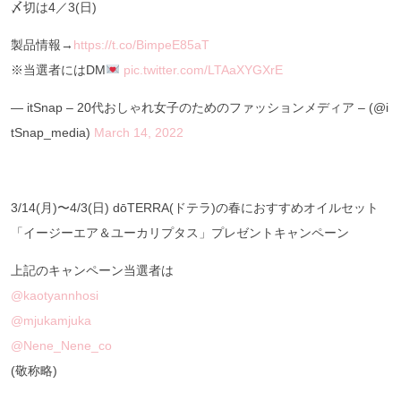
〆切は4／3(日)
製品情報→
https://t.co/BimpeE85aT
※当選者にはDM
pic.twitter.com/LTAaXYGXrE
— itSnap – 20代おしゃれ女子のためのファッションメディア – (@i
tSnap_media)
March 14, 2022
3/14(月)〜4/3(日) dōTERRA(ドテラ)の春におすすめオイルセット
「イージーエア＆ユーカリプタス」プレゼントキャンペーン
上記のキャンペーン当選者は
@kaotyannhosi
@mjukamjuka
@Nene_Nene_co
(敬称略)