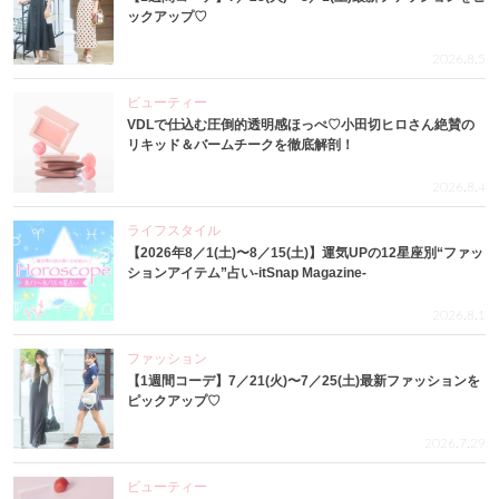
ックアップ♡
2026.8.5
ビューティー
VDLで仕込む圧倒的透明感ほっぺ♡小田切ヒロさん絶賛の
リキッド＆バームチークを徹底解剖！
2026.8.4
ライフスタイル
【2026年8／1(土)〜8／15(土)】運気UPの12星座別“ファッ
ションアイテム”占い-itSnap Magazine-
2026.8.1
ファッション
【1週間コーデ】7／21(火)〜7／25(土)最新ファッションを
ピックアップ♡
2026.7.29
ビューティー