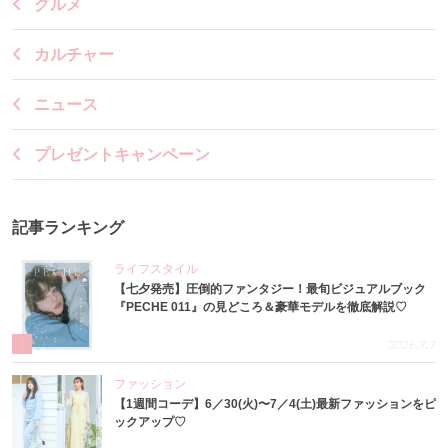
グルメ
カルチャー
ニュース
プレゼントキャンペーン
記事ランキング
ライフスタイル
【七夕発売】圧倒的ファンタジー！最旬ビジュアルブック
『PECHE 011』の見どころ＆豪華モデルを徹底解説♡
1
2026.7.7
ファッション
【1週間コーデ】6／30(火)〜7／4(土)最新ファッションをピ
ックアップ♡