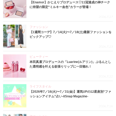
【Enamor】かじえりプロデュース♡11冠達成の神チーク
に待望の限定“ミルキー血色”カラーが登場！
2026.7.27
ファッション
【1週間コーデ】7／14(火)〜7／18(土)最新ファッションを
ピックアップ♡
2026.7.23
ビューティー
本田真凜プロデュースの「Luarine(ルアリン)」ぷるんとし
た透明感を叶える欲張りリップに一目惚れ！
2026.7.22
ライフスタイル
【2026年7／16(火)〜7／31(金)】運気UPの12星座別“ファ
ッションアイテム”占い-itSnap Magazine-
2026.7.16