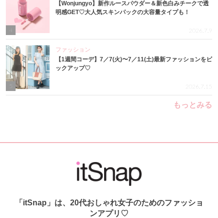
【Wonjungyo】新作ルースパウダー＆新色白みチークで透
明感GET♡大人気スキンパックの大容量タイプも！
4
2026.7.9
ファッション
【1週間コーデ】7／7(火)〜7／11(土)最新ファッションをピ
ックアップ♡
5
2026.7.15
もっとみる
「itSnap」は、20代おしゃれ女子のためのファッショ
ンアプリ♡