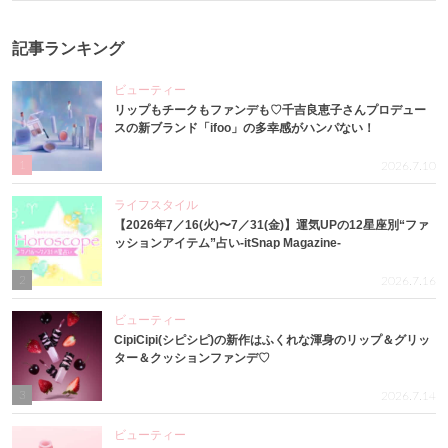
記事ランキング
ビューティー
リップもチークもファンデも♡千吉良恵子さんプロデュー
スの新ブランド「ifoo」の多幸感がハンパない！
1
2026.7.10
ライフスタイル
【2026年7／16(火)〜7／31(金)】運気UPの12星座別“ファ
ッションアイテム”占い-itSnap Magazine-
2
2026.7.16
ビューティー
CipiCipi(シピシピ)の新作はふくれな渾身のリップ＆グリッ
ター＆クッションファンデ♡
3
2026.7.14
ビューティー