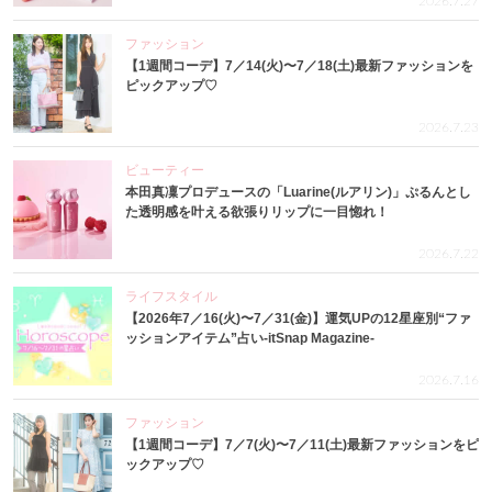
2026.7.27
ファッション
【1週間コーデ】7／14(火)〜7／18(土)最新ファッションを
ピックアップ♡
2026.7.23
ビューティー
本田真凜プロデュースの「Luarine(ルアリン)」ぷるんとし
た透明感を叶える欲張りリップに一目惚れ！
2026.7.22
ライフスタイル
【2026年7／16(火)〜7／31(金)】運気UPの12星座別“ファ
ッションアイテム”占い-itSnap Magazine-
2026.7.16
ファッション
【1週間コーデ】7／7(火)〜7／11(土)最新ファッションをピ
ックアップ♡