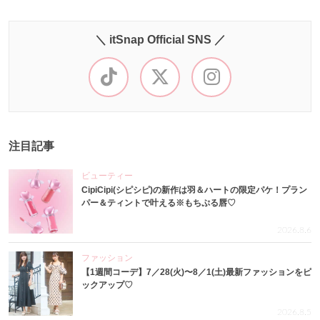
＼ itSnap Official SNS ／
注目記事
ビューティー
CipiCipi(シピシピ)の新作は羽＆ハートの限定パケ！プラン
パー＆ティントで叶える※もちぷる唇♡
2026.8.6
ファッション
【1週間コーデ】7／28(火)〜8／1(土)最新ファッションをピ
ックアップ♡
2026.8.5