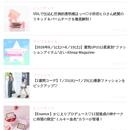
ビューティー
VDLで仕込む圧倒的透明感ほっぺ♡小田切ヒロさん絶賛の
リキッド＆バームチークを徹底解剖！
2026.8.4
ライフスタイル
【2026年8／1(土)〜8／15(土)】運気UPの12星座別“ファッ
ションアイテム”占い-itSnap Magazine-
2026.8.1
ファッション
【1週間コーデ】7／21(火)〜7／25(土)最新ファッションを
ピックアップ♡
2026.7.29
ビューティー
【Enamor】かじえりプロデュース♡11冠達成の神チーク
に待望の限定“ミルキー血色”カラーが登場！