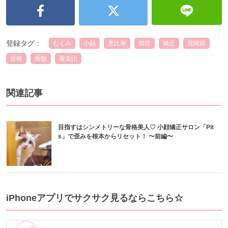
登録タグ：
むくみ
小顔
恵比寿
猫背
矯正
股関節
骨格
骨盤
黄金比
関連記事
目指すはシンメトリーな骨格美人♡ 小顔矯正サロン「Pit
s」で歪みを根本からリセット！ 〜前編〜
iPhoneアプリでサクサク見るならこちら☆