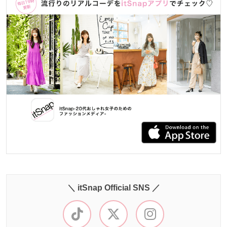
＼ itSnap Official SNS ／