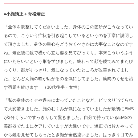
●小顔矯正＋骨格矯正
「全体を調整してくださいました。身体のこの箇所がこうなってい
るので、こういう症状を引き起こしているというのを丁寧に説明し
て頂きました。身体の重心をどうおくべきかは大事なことなのです
ね。矯正後に鏡で横から立ち姿を見てびっくり。本来こういうふう
にいたらいいという形を学びました。終わって顔を鏡でみてまたび
っくり。顔がすっきり。気になっていたところが改善されてまし
た。どんどん顔の幅が広がるのを気にしてました。筋肉のくせを治
す宿題も続けます」（30代後半・女性）
「私の身体のくせや過去に太っていたことなど、ピッタリ当てられ
て大変驚きました。顔のむくみが気になっていましたが最初にEMS
が3分くらいですっきりして驚きました。自分で持っているEMSの
美顔器でたまにケアしていますが大違いです。矯正では片方やって
から鏡を見せてもらったとき顔が全然違いました。はっきり目でみ