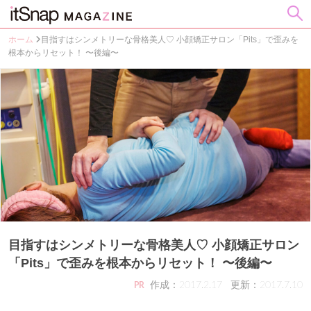
ホーム
目指すはシンメトリーな骨格美人♡ 小顔矯正サロン「Pits」で歪みを
根本からリセット！ 〜後編〜
目指すはシンメトリーな骨格美人♡ 小顔矯正サロン
「Pits」で歪みを根本からリセット！ 〜後編〜
作成：2017.2.17
更新：2017.7.10
PR