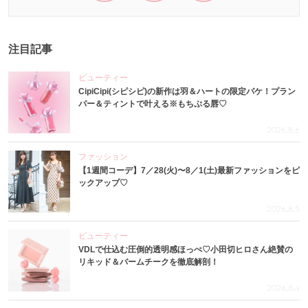
注目記事
ビューティー
CipiCipi(シピシピ)の新作は羽＆ハートの限定パケ！プラン
パー＆ティントで叶える※もちぷる唇♡
2026.8.6
ファッション
【1週間コーデ】7／28(火)〜8／1(土)最新ファッションをピ
ックアップ♡
2026.8.5
ビューティー
VDLで仕込む圧倒的透明感ほっぺ♡小田切ヒロさん絶賛の
リキッド＆バームチークを徹底解剖！
2026.8.4