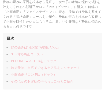
骨格の歪みの原因を根本から見直し、女の子の永遠の憧れ“小顔”を
叶えてくれる小顔矯正サロン「Pits（ピッツ）」に潜入！ 前編の
「小顔矯正」「フェイスデザイン」に続き、後編では身体を整えて
くれる「骨格矯正」コースをご紹介。身体の歪みを根本から改善し
て小顔を目指したい人はもちろん、肩こりや腰痛など身体に悩みの
ある人も必見です♡
目次
顔の歪みは“股関節”が原因だった！
3.〜骨格矯正コース〜
BEFORE → AFTERをチェック！
施術後は、自宅でできるケア法をレクチャー！
小顔矯正サロン Pits（ピッツ）
そのほかのお客様の声もちょこっとご紹介！