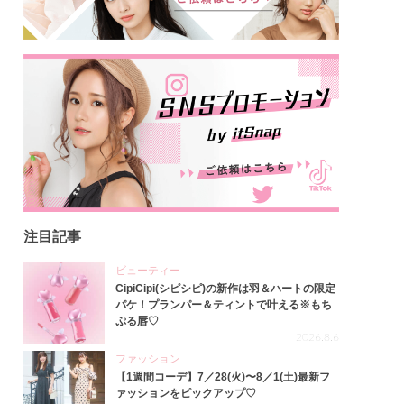
注目記事
ビューティー
CipiCipi(シピシピ)の新作は羽＆ハートの限定
パケ！プランパー＆ティントで叶える※もち
ぷる唇♡
2026.8.6
ファッション
【1週間コーデ】7／28(火)〜8／1(土)最新フ
ァッションをピックアップ♡