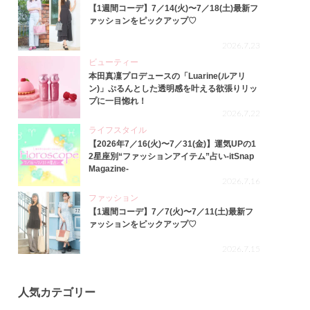
【1週間コーデ】7／14(火)〜7／18(土)最新フ
ァッションをピックアップ♡
2026.7.23
ビューティー
本田真凜プロデュースの「Luarine(ルアリ
ン)」ぷるんとした透明感を叶える欲張りリッ
プに一目惚れ！
2026.7.22
ライフスタイル
【2026年7／16(火)〜7／31(金)】運気UPの1
2星座別“ファッションアイテム”占い-itSnap
Magazine-
2026.7.16
ファッション
【1週間コーデ】7／7(火)〜7／11(土)最新フ
ァッションをピックアップ♡
2026.7.15
人気カテゴリー