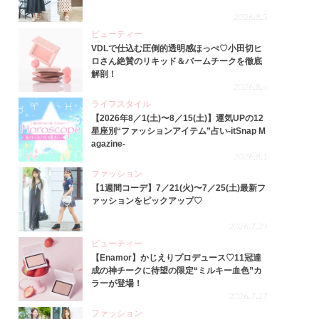
2026.8.5
ビューティー
VDLで仕込む圧倒的透明感ほっぺ♡小田切ヒ
ロさん絶賛のリキッド＆バームチークを徹底
解剖！
2026.8.4
ライフスタイル
【2026年8／1(土)〜8／15(土)】運気UPの12
星座別“ファッションアイテム”占い-itSnap M
agazine-
2026.8.1
ファッション
【1週間コーデ】7／21(火)〜7／25(土)最新フ
ァッションをピックアップ♡
2026.7.29
ビューティー
【Enamor】かじえりプロデュース♡11冠達
成の神チークに待望の限定“ミルキー血色”カ
ラーが登場！
2026.7.27
ファッション