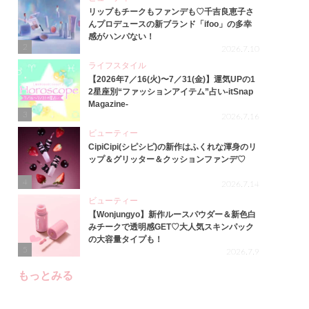
リップもチークもファンデも♡千吉良恵子さ
んプロデュースの新ブランド「ifoo」の多幸
感がハンパない！
2
2026.7.10
ライフスタイル
【2026年7／16(火)〜7／31(金)】運気UPの1
2星座別“ファッションアイテム”占い-itSnap
Magazine-
3
2026.7.16
ビューティー
CipiCipi(シピシピ)の新作はふくれな渾身のリ
ップ＆グリッター＆クッションファンデ♡
4
2026.7.14
ビューティー
【Wonjungyo】新作ルースパウダー＆新色白
みチークで透明感GET♡大人気スキンパック
の大容量タイプも！
5
2026.7.9
もっとみる