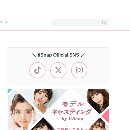
中♡
＼ itSnap Official SNS ／