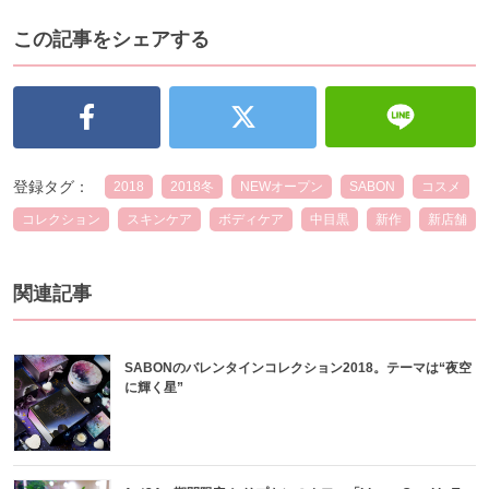
この記事をシェアする
登録タグ：
2018
2018冬
NEWオープン
SABON
コスメ
コレクション
スキンケア
ボディケア
中目黒
新作
新店舗
関連記事
SABONのバレンタインコレクション2018。テーマは“夜空
に輝く星”