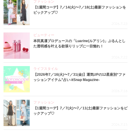
ファッション
【1週間コーデ】7／14(火)〜7／18(土)最新ファッションを
ピックアップ♡
2026.7.23
ビューティー
本田真凜プロデュースの「Luarine(ルアリン)」ぷるんとし
た透明感を叶える欲張りリップに一目惚れ！
2026.7.22
ライフスタイル
【2026年7／16(火)〜7／31(金)】運気UPの12星座別“ファ
ッションアイテム”占い-itSnap Magazine-
2026.7.16
ファッション
【1週間コーデ】7／7(火)〜7／11(土)最新ファッションをピ
ックアップ♡
2026.7.15