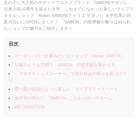
女の子に大人気のボディケアコスメブランド「SABON(サボン)」。
日本上陸10周年を迎えた今年、これまでになかった新しいライフス
タイルショップ「Atelier SABON(アトリエ サボン)」を中目黒の目
黒川沿いにOPENしました！ 「SABON」の世界観が散りばめられ
たショップの魅力をご紹介します☆
目次
ヨーロッパの一軒家みたいなショップ「Atelier SABON」
お家のような空間で「SABON」の世界観が味わえる
「アロマティックコーナー」で自分好みの香りを見つけて
♡
壁一面が絵画のように美しい「ライブラリースペース」
女の子の憧れ♡ 「SABON」こだわりのバスルーム
INFORMATION