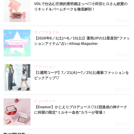
VDLで仕込む圧倒的透明感ほっぺ♡小田切ヒロさん絶賛の
リキッド＆バームチークを徹底解剖！
2026.8.4
ライフスタイル
【2026年8／1(土)〜8／15(土)】運気UPの12星座別“ファッ
ションアイテム”占い-itSnap Magazine-
2026.8.1
ファッション
【1週間コーデ】7／21(火)〜7／25(土)最新ファッションを
ピックアップ♡
2026.7.29
ビューティー
【Enamor】かじえりプロデュース♡11冠達成の神チーク
に待望の限定“ミルキー血色”カラーが登場！
2026.7.27