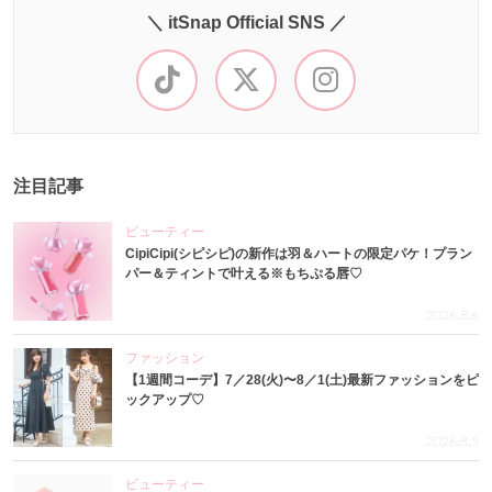
＼ itSnap Official SNS ／
注目記事
ビューティー
CipiCipi(シピシピ)の新作は羽＆ハートの限定パケ！プラン
パー＆ティントで叶える※もちぷる唇♡
2026.8.6
ファッション
【1週間コーデ】7／28(火)〜8／1(土)最新ファッションをピ
ックアップ♡
2026.8.5
ビューティー