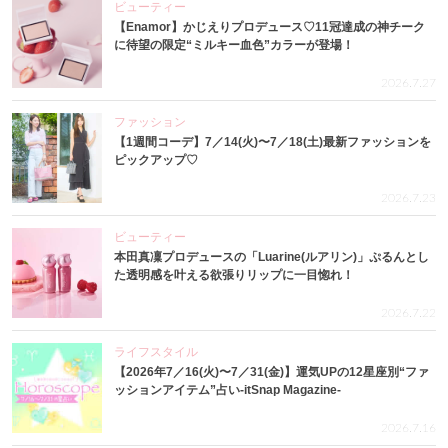
ビューティー
【Enamor】かじえりプロデュース♡11冠達成の神チーク
に待望の限定“ミルキー血色”カラーが登場！
2026.7.27
ファッション
【1週間コーデ】7／14(火)〜7／18(土)最新ファッションを
ピックアップ♡
2026.7.23
ビューティー
本田真凜プロデュースの「Luarine(ルアリン)」ぷるんとし
た透明感を叶える欲張りリップに一目惚れ！
2026.7.22
ライフスタイル
【2026年7／16(火)〜7／31(金)】運気UPの12星座別“ファ
ッションアイテム”占い-itSnap Magazine-
2026.7.16