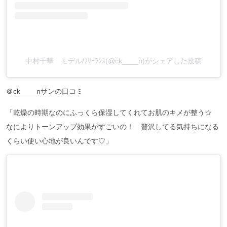
中村千華 モデル/ﾌﾘｰﾗﾝｽ(@ck____n)がシェアした投稿
＠ck____nサンの口コミ
「乾燥の時期なのにふっくら保湿してくれてお肌のキメが整う☆
なによりトーンアップ効果がすごいの！ 贅沢してる気持ちになる
くらい使い心地が良いんです♡」