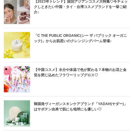
【2023年トレンド】国別アジアンコスメ大特集♡今チェッ
クしときたい中国・タイ・台湾コスメブランドを一挙ご紹
介♪
「C THE PUBLIC ORGANIC(シー ザ パブリック オーガニ
ック)」からお肌思いのクレンジングバーム登場♪
【中国コスメ】水分や体温で色が変わる？本物のお花と金
箔を閉じ込めたフラワーリップグロス♡
韓国発ヴィーガンスキンケアブランド「YADAH(ヤダー)」
はサボテン由来で肌にも地球にも優しい♡