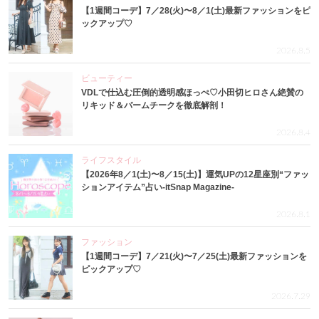
【1週間コーデ】7／28(火)〜8／1(土)最新ファッションをピ
ックアップ♡
2026.8.5
ビューティー
VDLで仕込む圧倒的透明感ほっぺ♡小田切ヒロさん絶賛の
リキッド＆バームチークを徹底解剖！
2026.8.4
ライフスタイル
【2026年8／1(土)〜8／15(土)】運気UPの12星座別“ファッ
ションアイテム”占い-itSnap Magazine-
2026.8.1
ファッション
【1週間コーデ】7／21(火)〜7／25(土)最新ファッションを
ピックアップ♡
2026.7.29