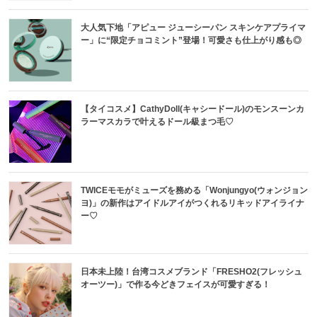
大人気下地「アピュー ジューシーパン スキンケアプライマ
ー」に“限定チョコミント”登場！可愛さも仕上がり感も◎
【タイコスメ】CathyDoll(キャシードール)のモンスーンカ
ラーマスカラで叶えるドール級まつ毛♡
TWICEモモがミューズを務める「Wonjungyo(ウォンジョン
ヨ)」の新作はアイドルアイがつくれるリキッドアイライナ
ー♡
日本未上陸！台湾コスメブランド「FRESHO2(フレッシュ
オーツー)」で作る今どきフェイスが可愛すぎる！