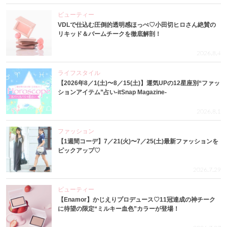
ビューティー
VDLで仕込む圧倒的透明感ほっぺ♡小田切ヒロさん絶賛の
リキッド＆バームチークを徹底解剖！
2026.8.4
ライフスタイル
【2026年8／1(土)〜8／15(土)】運気UPの12星座別“ファッ
ションアイテム”占い-itSnap Magazine-
2026.8.1
ファッション
【1週間コーデ】7／21(火)〜7／25(土)最新ファッションを
ピックアップ♡
2026.7.29
ビューティー
【Enamor】かじえりプロデュース♡11冠達成の神チーク
に待望の限定“ミルキー血色”カラーが登場！