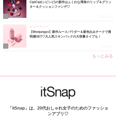
CipiCipi(シピシピ)の新作はふくれな渾身のリップ＆グリッ
ター＆クッションファンデ♡
4
2026.7.14
ビューティー
【Wonjungyo】新作ルースパウダー＆新色白みチークで透
明感GET♡大人気スキンパックの大容量タイプも！
5
2026.7.9
もっとみる
「itSnap」は、20代おしゃれ女子のためのファッショ
ンアプリ♡