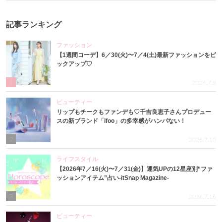
記事ランキング
ファッション
【1週間コーデ】6／30(火)〜7／4(土)最新ファッションをピ
ックアップ♡
1
2026.7.8
ビューティー
リップもチークもファンデも♡千吉良恵子さんプロデュー
スの新ブランド「ifoo」の多幸感がハンパない！
2
2026.7.10
ライフスタイル
【2026年7／16(火)〜7／31(金)】運気UPの12星座別“ファ
ッションアイテム”占い-itSnap Magazine-
3
2026.7.16
ビューティー