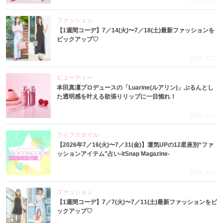
2026.7.27
ファッション
【1週間コーデ】7／14(火)〜7／18(土)最新ファッションを
ピックアップ♡
2026.7.23
ビューティー
本田真凜プロデュースの「Luarine(ルアリン)」ぷるんとし
た透明感を叶える欲張りリップに一目惚れ！
2026.7.22
ライフスタイル
【2026年7／16(火)〜7／31(金)】運気UPの12星座別“ファ
ッションアイテム”占い-itSnap Magazine-
2026.7.16
ファッション
【1週間コーデ】7／7(火)〜7／11(土)最新ファッションをピ
ックアップ♡