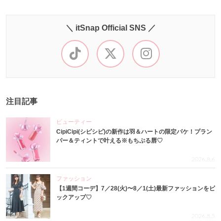
＼ itSnap Official SNS ／
注目記事
ビューティー
CipiCipi(シピシピ)の新作は羽＆ハートの限定パケ！プラン
パー＆ティントで叶える※もちぷる唇♡
2026.8.6
ファッション
【1週間コーデ】7／28(火)〜8／1(土)最新ファッションをピ
ックアップ♡
2026.8.5