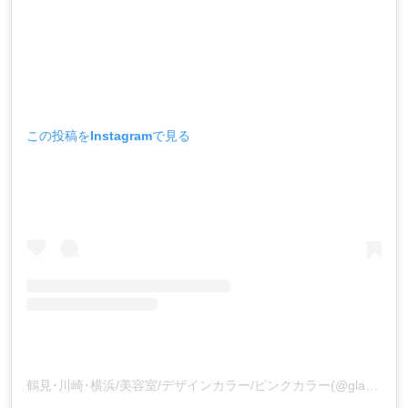
この投稿をInstagramで見る
鶴見･川崎･横浜/美容室/デザインカラー/ピンクカラー(@glamorous_yuki)がシェアした投稿