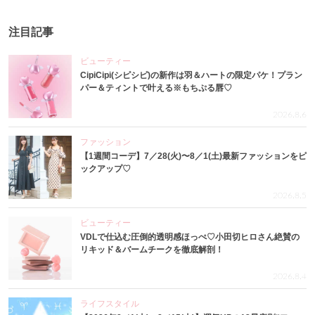
注目記事
ビューティー
CipiCipi(シピシピ)の新作は羽＆ハートの限定パケ！プラン
パー＆ティントで叶える※もちぷる唇♡
2026.8.6
ファッション
【1週間コーデ】7／28(火)〜8／1(土)最新ファッションをピ
ックアップ♡
2026.8.5
ビューティー
VDLで仕込む圧倒的透明感ほっぺ♡小田切ヒロさん絶賛の
リキッド＆バームチークを徹底解剖！
2026.8.4
ライフスタイル