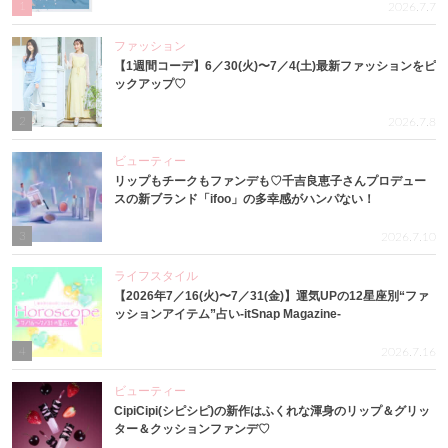
1
2026.7.7
ファッション
【1週間コーデ】6／30(火)〜7／4(土)最新ファッションをピ
ックアップ♡
2
2026.7.8
ビューティー
リップもチークもファンデも♡千吉良恵子さんプロデュー
スの新ブランド「ifoo」の多幸感がハンパない！
3
2026.7.10
ライフスタイル
【2026年7／16(火)〜7／31(金)】運気UPの12星座別“ファ
ッションアイテム”占い-itSnap Magazine-
4
2026.7.16
ビューティー
CipiCipi(シピシピ)の新作はふくれな渾身のリップ＆グリッ
ター＆クッションファンデ♡