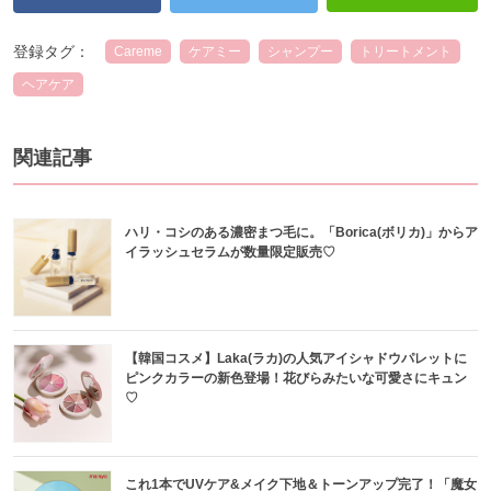
登録タグ：
Careme
ケアミー
シャンプー
トリートメント
ヘアケア
関連記事
ハリ・コシのある濃密まつ毛に。「Borica(ボリカ)」からア
イラッシュセラムが数量限定販売♡
【韓国コスメ】Laka(ラカ)の人気アイシャドウパレットに
ピンクカラーの新色登場！花びらみたいな可愛さにキュン
♡
これ1本でUVケア&メイク下地＆トーンアップ完了！「魔女