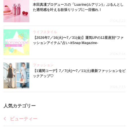
本田真凜プロデュースの「Luarine(ルアリン)」ぷるんとし
た透明感を叶える欲張りリップに一目惚れ！
2026.7.22
ライフスタイル
【2026年7／16(火)〜7／31(金)】運気UPの12星座別“ファ
ッションアイテム”占い-itSnap Magazine-
2026.7.16
ファッション
【1週間コーデ】7／7(火)〜7／11(土)最新ファッションをピ
ックアップ♡
2026.7.15
人気カテゴリー
ビューティー