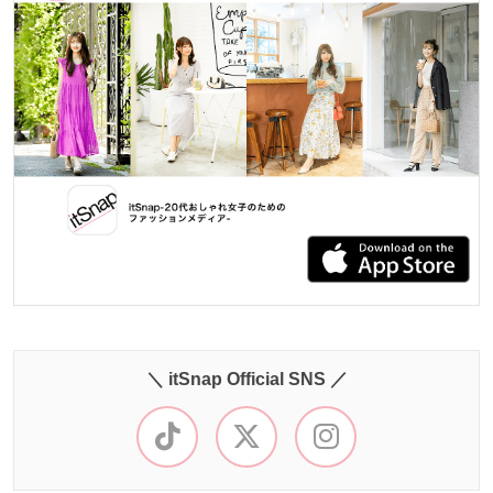
＼ itSnap Official SNS ／