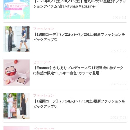
【2026年8／1(土)〜8／15(土)】運気UPの12星座別“ファッ
ションアイテム”占い-itSnap Magazine-
2026.8.1
ファッション
【1週間コーデ】7／21(火)〜7／25(土)最新ファッションを
ピックアップ♡
2026.7.29
ビューティー
【Enamor】かじえりプロデュース♡11冠達成の神チーク
に待望の限定“ミルキー血色”カラーが登場！
2026.7.27
ファッション
【1週間コーデ】7／14(火)〜7／18(土)最新ファッションを
ピックアップ♡
2026.7.23
ビューティー