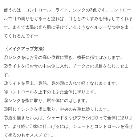
使うのは、コントロール、ライト、シンクの3色です。コントロー
ルで目の周りをぐるっと塗れば、目もとのくすみを飛ばしてくれま
す。まるで太陽の光を肌に浴びているようなヘルシーなつやを出し
てくれるんです☆
〈メイクアップ方法〉
①シンクをほお骨の高い位置に置き、横長に指でぼかします。
②ライトをほお骨の中央側に入れ、チークとの境目をなじませま
す。
③ライトを眉上、鼻筋、鼻の頭に入れて軽くなじませます。
④コントロールを上下のまぶた全体に塗ります。
⑤シンクを指に取り、唇全体にのばします。
⑥同じくシンクを指に取り、中央のみ重ね塗りします。
⑦眉を描きたい人は、シェードをゆびブラシに取って全体に塗りま
す。より軽い印象に仕上げるには、シェードとコントロールを混ぜ
て塗るのもオススメです。