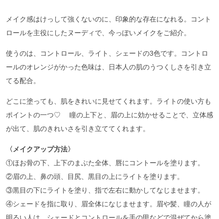
メイク感はけっして強くないのに、印象的な存在になれる。コント
ロールを主役にしたヌーディで、今っぽいメイクをご紹介。
使うのは、コントロール、ライト、シェードの3色です。コントロ
ールのオレンジがかった色味は、日本人の肌のうつくしさを引き立
てる配合。
どこに塗っても、肌をきれいに見せてくれます。ライトの使い方も
ポイントの一つ♡ 瞳の上下と、眉の上に効かせることで、立体感
が出て、肌のきれいさを引き立ててくれます。
〈メイクアップ方法〉
①ほお骨の下、上下のまぶた全体、唇にコントールを塗ります。
②眉の上、鼻の頭、目尻、黒目の上にライトを塗ります。
③黒目の下にライトを塗り、指で左右に動かしてなじませます。
④シェードを指に取り、眉全体になじませます。眉や髪、瞳の人が
明るい人は、シェードとコントロールを手の甲などで混ぜてから塗