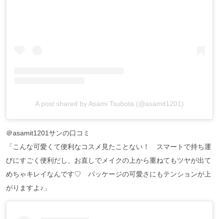
A post shared by Asami Tsubota (@asamit1201)
＠asamit1201サンの口コミ
「こんな可愛くて便利なコスメ見たことない！ スマートで持ち運
びにすごく便利だし、お直しでメイクの上から重ねてもツヤが出て
めちゃキレイなんです♡ パッケージの可愛さにもテンションが上
がりますよ♪」