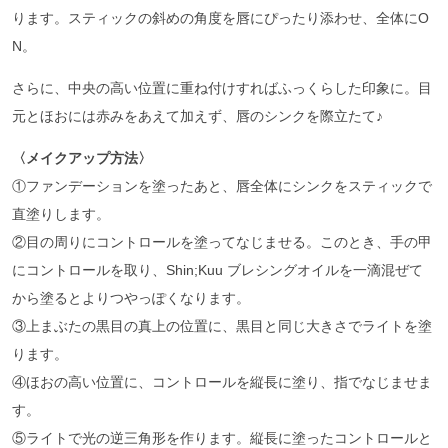
ります。スティックの斜めの角度を唇にぴったり添わせ、全体にO
N。
さらに、中央の高い位置に重ね付けすればふっくらした印象に。目
元とほおには赤みをあえて加えず、唇のシンクを際立たて♪
〈メイクアップ方法〉
①ファンデーションを塗ったあと、唇全体にシンクをスティックで
直塗りします。
②目の周りにコントロールを塗ってなじませる。このとき、手の甲
にコントロールを取り、Shin;Kuu ブレシングオイルを一滴混ぜて
から塗るとよりつやっぽくなります。
③上まぶたの黒目の真上の位置に、黒目と同じ大きさでライトを塗
ります。
④ほおの高い位置に、コントロールを縦長に塗り、指でなじませま
す。
⑤ライトで光の逆三角形を作ります。縦長に塗ったコントロールと