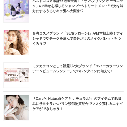
ベストコスメ累計65冠※受賞！「ザ パブリック オーガニッ
ク」の“幸せを感じるシャンプー&トリートメント”で光を味
方にするうるりキラ髪へ大変身♡
台湾コスメブランド「SLN(ソローン)」が日本初上陸！アイ
シャドウやチークを選んで自分だけのメイクパレットをつ
くろう♡
モテカラコンとして話題♡2大ブランド「エバーカラーワン
デー＆ビュームワンデー」でバレンタインに備えて♪
「Care/ki Natural(ケアキ ナチュラル)」のアイテムで肌悩
みにサヨナラ♪ヘパリン類似物質配合でマスク荒れ＆ニキビ
ケアができちゃう！