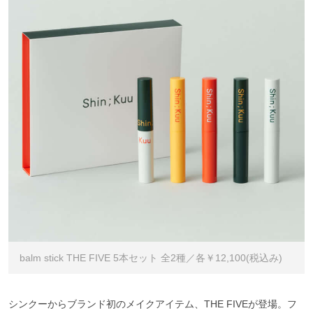
balm stick THE FIVE 5本セット 全2種／各￥12,100(税込み)
シンクーからブランド初のメイクアイテム、THE FIVEが登場。フ