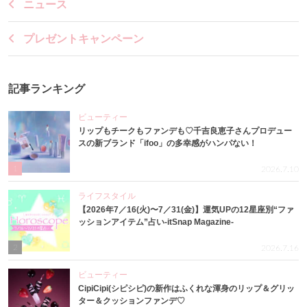
ニュース
プレゼントキャンペーン
記事ランキング
ビューティー
リップもチークもファンデも♡千吉良恵子さんプロデュー
スの新ブランド「ifoo」の多幸感がハンパない！
1
2026.7.10
ライフスタイル
【2026年7／16(火)〜7／31(金)】運気UPの12星座別“ファ
ッションアイテム”占い-itSnap Magazine-
2
2026.7.16
ビューティー
CipiCipi(シピシピ)の新作はふくれな渾身のリップ＆グリッ
ター＆クッションファンデ♡