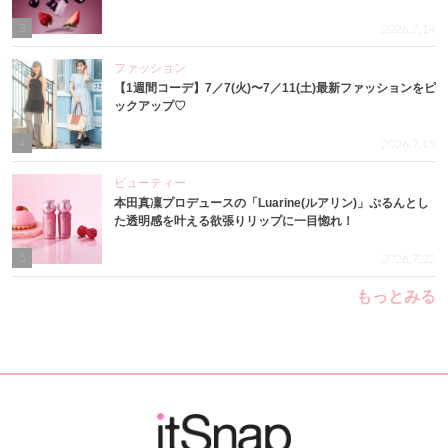
3
2026.7.14
ファッション
【1週間コーデ】7／7(火)〜7／11(土)最新ファッションをピ
ックアップ♡
4
2026.7.15
ビューティー
本田真凜プロデュースの「Luarine(ルアリン)」ぷるんとし
た透明感を叶える欲張りリップに一目惚れ！
5
2026.7.22
もっとみる