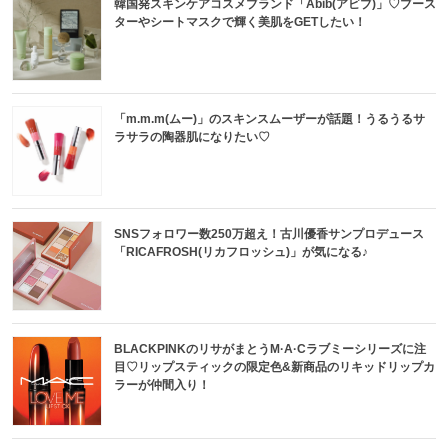
韓国発スキンケアコスメブランド「Abib(アビブ)」♡ブース
ターやシートマスクで輝く美肌をGETしたい！
「m.m.m(ムー)」のスキンスムーザーが話題！うるうるサ
ラサラの陶器肌になりたい♡
SNSフォロワー数250万超え！古川優香サンプロデュース
「RICAFROSH(リカフロッシュ)」が気になる♪
BLACKPINKのリサがまとうM·A·Cラブミーシリーズに注
目♡リップスティックの限定色&新商品のリキッドリップカ
ラーが仲間入り！