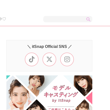
中♡
＼ itSnap Official SNS ／