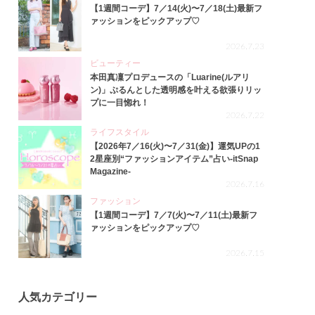
【1週間コーデ】7／14(火)〜7／18(土)最新フ
ァッションをピックアップ♡
2026.7.23
ビューティー
本田真凜プロデュースの「Luarine(ルアリ
ン)」ぷるんとした透明感を叶える欲張りリッ
プに一目惚れ！
2026.7.22
ライフスタイル
【2026年7／16(火)〜7／31(金)】運気UPの1
2星座別“ファッションアイテム”占い-itSnap
Magazine-
2026.7.16
ファッション
【1週間コーデ】7／7(火)〜7／11(土)最新フ
ァッションをピックアップ♡
2026.7.15
人気カテゴリー