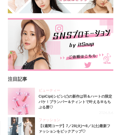
注目記事
ビューティー
CipiCipi(シピシピ)の新作は羽＆ハートの限定
パケ！プランパー＆ティントで叶える※もち
ぷる唇♡
2026.8.6
ファッション
【1週間コーデ】7／28(火)〜8／1(土)最新フ
ァッションをピックアップ♡