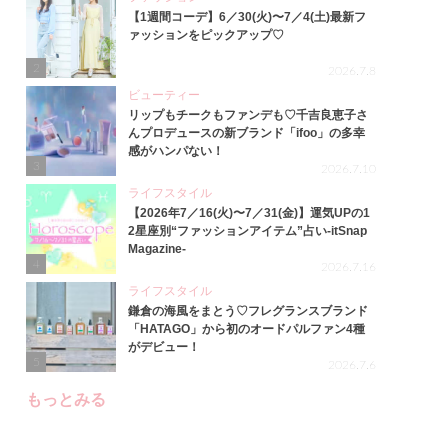
【1週間コーデ】6／30(火)〜7／4(土)最新フ
ァッションをピックアップ♡
2
2026.7.8
ビューティー
リップもチークもファンデも♡千吉良恵子さ
んプロデュースの新ブランド「ifoo」の多幸
感がハンパない！
3
2026.7.10
ライフスタイル
【2026年7／16(火)〜7／31(金)】運気UPの1
2星座別“ファッションアイテム”占い-itSnap
Magazine-
4
2026.7.16
ライフスタイル
鎌倉の海風をまとう♡フレグランスブランド
「HATAGO」から初のオードパルファン4種
がデビュー！
5
2026.7.6
もっとみる