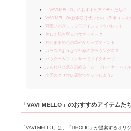
「VAVI MELLO」のおすすめアイテムたち♡
VAVI MELLO×新希咲乃サンとのコラボコス
可愛いがぎっしり♡アイシャドウパレット
美しく肌を彩るパウダーチーク
見たまま発色の華やかリップティント
ガラスのようなツヤ感のブラウングロス
パウダー＆フィクサーでメイクキープ
ふんわりと爪を染める「ムードレイヤーネイ
全国のクリマレ店舗でゲットしよう♪
「VAVI MELLO」のおすすめアイテムた
「VAVI MELLO」は、「DHOLIC」が提案す