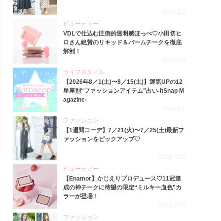
2026.8.5
ビューティー
VDLで仕込む圧倒的透明感ほっぺ♡小田切ヒ
ロさん絶賛のリキッド＆バームチークを徹底
解剖！
2026.8.4
ライフスタイル
【2026年8／1(土)〜8／15(土)】運気UPの12
星座別“ファッションアイテム”占い-itSnap M
agazine-
2026.8.1
ファッション
【1週間コーデ】7／21(火)〜7／25(土)最新フ
ァッションをピックアップ♡
2026.7.29
ビューティー
【Enamor】かじえりプロデュース♡11冠達
成の神チークに待望の限定“ミルキー血色”カ
ラーが登場！
2026.7.27
ファッション