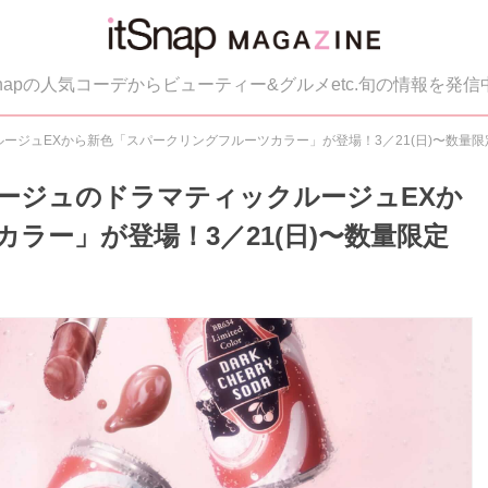
tSnapの人気コーデからビューティー&グルメetc.旬の情報を発信
ージュEXから新色「スパークリングフルーツカラー」が登場！3／21(日)〜数量限
ージュのドラマティックルージュEXか
ラー」が登場！3／21(日)〜数量限定