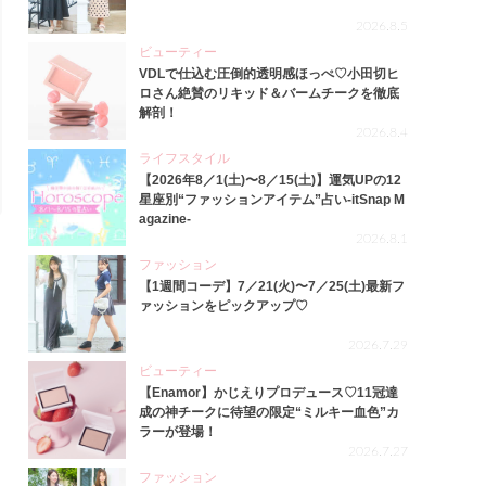
2026.8.5
ビューティー
VDLで仕込む圧倒的透明感ほっぺ♡小田切ヒ
ロさん絶賛のリキッド＆バームチークを徹底
解剖！
2026.8.4
ライフスタイル
【2026年8／1(土)〜8／15(土)】運気UPの12
星座別“ファッションアイテム”占い-itSnap M
agazine-
2026.8.1
ファッション
【1週間コーデ】7／21(火)〜7／25(土)最新フ
ァッションをピックアップ♡
2026.7.29
ビューティー
【Enamor】かじえりプロデュース♡11冠達
成の神チークに待望の限定“ミルキー血色”カ
ラーが登場！
2026.7.27
ファッション