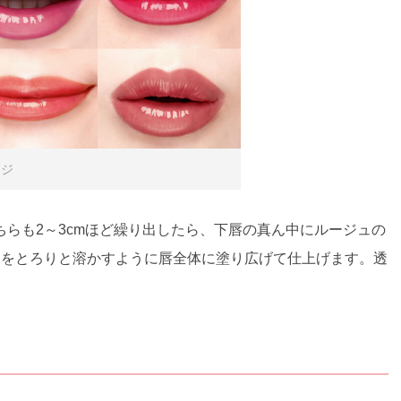
ージ
らも2～3cmほど繰り出したら、下唇の真ん中にルージュの
ュをとろりと溶かすように唇全体に塗り広げて仕上げます。透