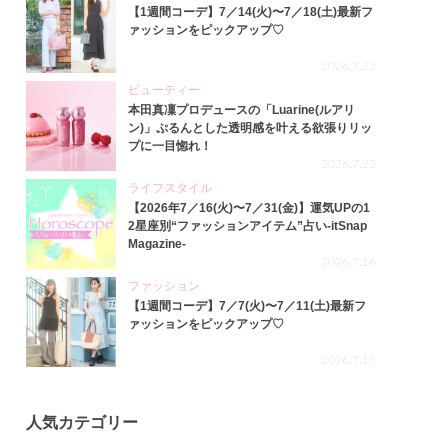
【1週間コーデ】7／14(火)〜7／18(土)最新フ
ァッションをピックアップ♡
2026.7.23
ビューティー
本田真凜プロデュースの「Luarine(ルアリ
ン)」ぷるんとした透明感を叶える欲張りリッ
プに一目惚れ！
2026.7.22
ライフスタイル
【2026年7／16(火)〜7／31(金)】運気UPの1
2星座別“ファッションアイテム”占い-itSnap
Magazine-
2026.7.16
ファッション
【1週間コーデ】7／7(火)〜7／11(土)最新フ
ァッションをピックアップ♡
2026.7.15
人気カテゴリー