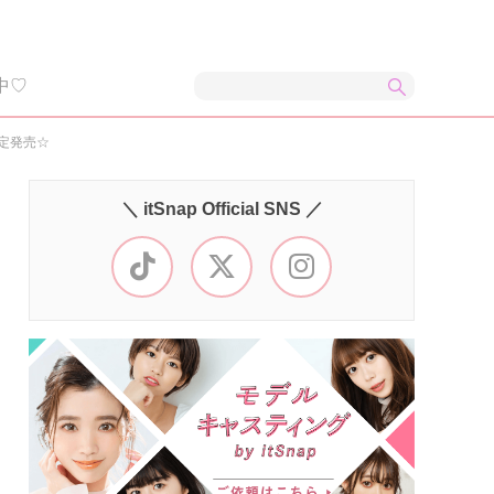
中♡
定発売☆
＼ itSnap Official SNS ／