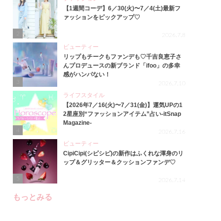
【1週間コーデ】6／30(火)〜7／4(土)最新フ
ァッションをピックアップ♡
2
2026.7.8
ビューティー
リップもチークもファンデも♡千吉良恵子さ
んプロデュースの新ブランド「ifoo」の多幸
感がハンパない！
3
2026.7.10
ライフスタイル
【2026年7／16(火)〜7／31(金)】運気UPの1
2星座別“ファッションアイテム”占い-itSnap
Magazine-
4
2026.7.16
ビューティー
CipiCipi(シピシピ)の新作はふくれな渾身のリ
ップ＆グリッター＆クッションファンデ♡
5
2026.7.14
もっとみる