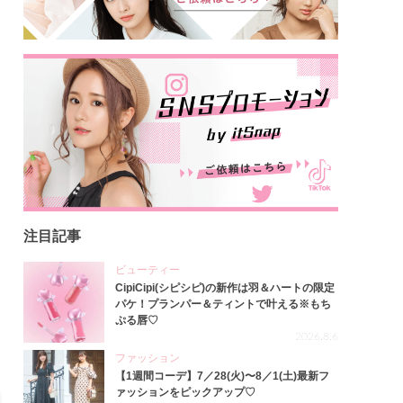
注目記事
ビューティー
CipiCipi(シピシピ)の新作は羽＆ハートの限定
パケ！プランパー＆ティントで叶える※もち
ぷる唇♡
2026.8.6
ファッション
【1週間コーデ】7／28(火)〜8／1(土)最新フ
ァッションをピックアップ♡