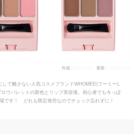
作成：2020.11.7
更新：2020.11.19
して離さない人気コスメブランドWHOMEE(フーミー)。
アイブロウパレットの新色とリップ美容液。初心者でも今っぽ
登場です！ どれも限定発売なのでチェック忘れずに！