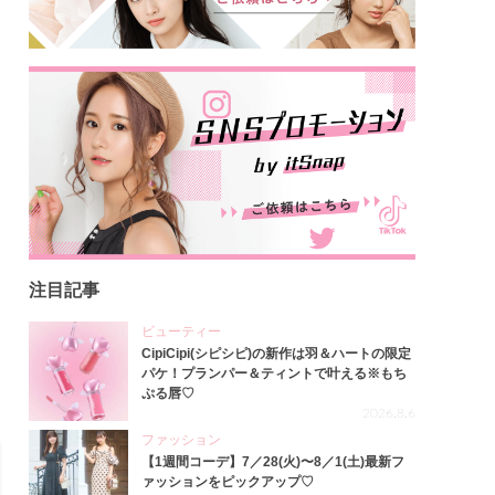
注目記事
ビューティー
CipiCipi(シピシピ)の新作は羽＆ハートの限定
パケ！プランパー＆ティントで叶える※もち
ぷる唇♡
2026.8.6
ファッション
【1週間コーデ】7／28(火)〜8／1(土)最新フ
ァッションをピックアップ♡