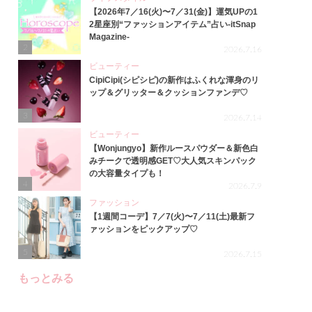
【2026年7／16(火)〜7／31(金)】運気UPの1
2星座別“ファッションアイテム”占い-itSnap
Magazine-
2
2026.7.16
ビューティー
CipiCipi(シピシピ)の新作はふくれな渾身のリ
ップ＆グリッター＆クッションファンデ♡
3
2026.7.14
ビューティー
【Wonjungyo】新作ルースパウダー＆新色白
みチークで透明感GET♡大人気スキンパック
の大容量タイプも！
4
2026.7.9
ファッション
【1週間コーデ】7／7(火)〜7／11(土)最新フ
ァッションをピックアップ♡
5
2026.7.15
もっとみる