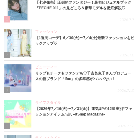
【七夕発売】圧倒的ファンタジー！最旬ビジュアルブック
『PECHE 011』の見どころ＆豪華モデルを徹底解説♡
1
2026.7.7
ファッション
【1週間コーデ】6／30(火)〜7／4(土)最新ファッションをピ
ックアップ♡
2
2026.7.8
ビューティー
リップもチークもファンデも♡千吉良恵子さんプロデュー
スの新ブランド「ifoo」の多幸感がハンパない！
3
2026.7.10
ライフスタイル
【2026年7／16(火)〜7／31(金)】運気UPの12星座別“ファ
ッションアイテム”占い-itSnap Magazine-
4
2026.7.16