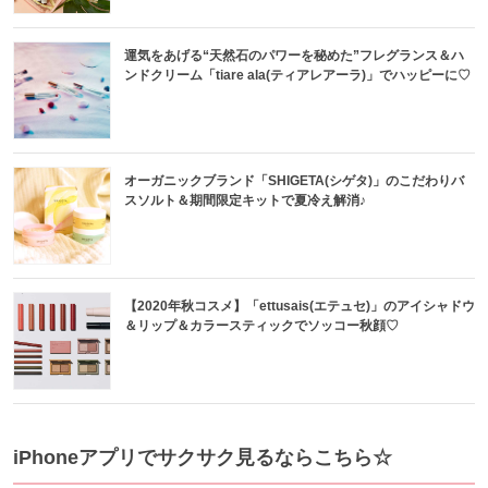
運気をあげる“天然石のパワーを秘めた”フレグランス＆ハ
ンドクリーム「tiare ala(ティアレアーラ)」でハッピーに♡
オーガニックブランド「SHIGETA(シゲタ)」のこだわりバ
スソルト＆期間限定キットで夏冷え解消♪
【2020年秋コスメ】「ettusais(エテュセ)」のアイシャドウ
＆リップ＆カラースティックでソッコー秋顔♡
iPhoneアプリでサクサク見るならこちら☆