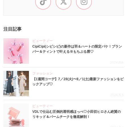
注目記事
ビューティー
CipiCipi(シピシピ)の新作は羽＆ハートの限定パケ！プラン
パー＆ティントで叶える※もちぷる唇♡
2026.8.6
ファッション
【1週間コーデ】7／28(火)〜8／1(土)最新ファッションをピ
ックアップ♡
2026.8.5
ビューティー
VDLで仕込む圧倒的透明感ほっぺ♡小田切ヒロさん絶賛の
リキッド＆バームチークを徹底解剖！