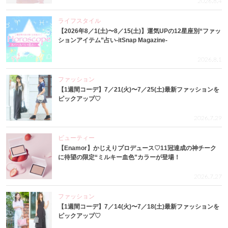
2026.8.4
ライフスタイル
【2026年8／1(土)〜8／15(土)】運気UPの12星座別“ファッ
ションアイテム”占い-itSnap Magazine-
2026.8.1
ファッション
【1週間コーデ】7／21(火)〜7／25(土)最新ファッションを
ピックアップ♡
2026.7.29
ビューティー
【Enamor】かじえりプロデュース♡11冠達成の神チーク
に待望の限定“ミルキー血色”カラーが登場！
2026.7.27
ファッション
【1週間コーデ】7／14(火)〜7／18(土)最新ファッションを
ピックアップ♡