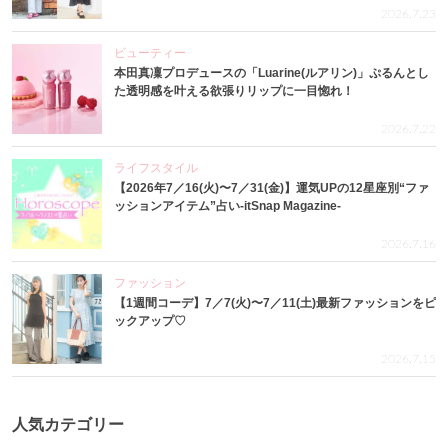
2026.7.23
ビューティー
本田真凜プロデュースの「Luarine(ルアリン)」ぷるんとし
た透明感を叶える欲張りリップに一目惚れ！
2026.7.22
ライフスタイル
【2026年7／16(火)〜7／31(金)】運気UPの12星座別“ファ
ッションアイテム”占い-itSnap Magazine-
2026.7.16
ファッション
【1週間コーデ】7／7(火)〜7／11(土)最新ファッションをピ
ックアップ♡
2026.7.15
人気カテゴリー