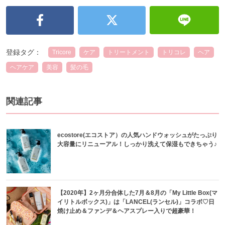
登録タグ：
Tricore
ケア
トリートメント
トリコレ
ヘア
ヘアケア
美容
髪の毛
関連記事
ecostore(エコストア）の人気ハンドウォッシュがたっぷり
大容量にリニューアル！しっかり洗えて保湿もできちゃう♪
【2020年】2ヶ月分合体した7月＆8月の「My Little Box(マ
イリトルボックス)」は「LANCEL(ランセル)」コラボ♡日
焼け止め＆ファンデ＆ヘアスプレー入りで超豪華！