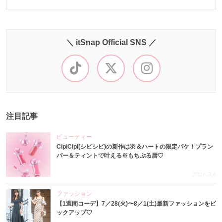
＼ itSnap Official SNS ／
注目記事
ビューティー
CipiCipi(シピシピ)の新作は羽＆ハートの限定パケ！プラン
パー＆ティントで叶える※もちぷる唇♡
2026.8.6
ファッション
【1週間コーデ】7／28(火)〜8／1(土)最新ファッションをピ
ックアップ♡