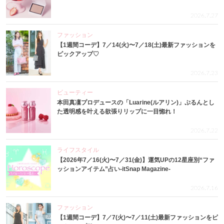
2026.7.27
ファッション
【1週間コーデ】7／14(火)〜7／18(土)最新ファッションを
ピックアップ♡
2026.7.23
ビューティー
本田真凜プロデュースの「Luarine(ルアリン)」ぷるんとし
た透明感を叶える欲張りリップに一目惚れ！
2026.7.22
ライフスタイル
【2026年7／16(火)〜7／31(金)】運気UPの12星座別“ファ
ッションアイテム”占い-itSnap Magazine-
2026.7.16
ファッション
【1週間コーデ】7／7(火)〜7／11(土)最新ファッションをピ