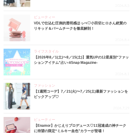
2026.8.5
ビューティー
VDLで仕込む圧倒的透明感ほっぺ♡小田切ヒロさん絶賛の
リキッド＆バームチークを徹底解剖！
2026.8.4
ライフスタイル
【2026年8／1(土)〜8／15(土)】運気UPの12星座別“ファッ
ションアイテム”占い-itSnap Magazine-
2026.8.1
ファッション
【1週間コーデ】7／21(火)〜7／25(土)最新ファッションを
ピックアップ♡
2026.7.29
ビューティー
【Enamor】かじえりプロデュース♡11冠達成の神チーク
に待望の限定“ミルキー血色”カラーが登場！