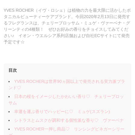
YVES ROCHER（イヴ・ロシェ）は植物の力を最大限に活かしたボ
タニカルビューティーケアブランド。今回2020年2月13日に発売す
るフレグランスは、チェリーブロッサム・ミュゲ・ヴァーベナ・グ
リーンティの4種類！ ぜひお好みの香りをチョイスしてみてくだ
さい♪ イオン・ウエルシア系列店舗および自社ECサイトにて発売
予定です☆
目次
YVES ROCHERは世界90ヵ国以上で発売される実力派ブラ
ンド♡
日本の桜をイメージしたかわいい香り♡ チェリーブロッ
サム
幸運を運ぶ香りでハッピーに♡ ミュゲ(スズラン)
シトラスとムスクが調和する個性派な香り♡ ヴァーベナ
YVES ROCHER一押し商品♡ リンシングビネガーシリー