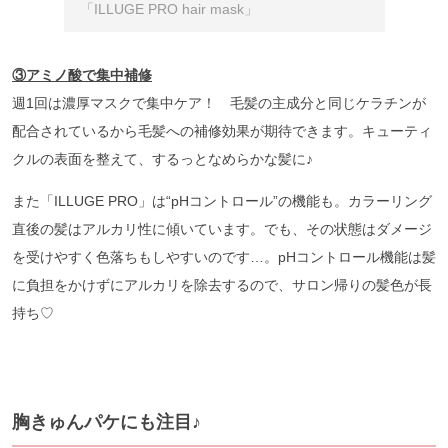
「ILLUGE PRO hair mask」
③アミノ酸で集中補修
週1回は濃厚マスクで集中ケア！ 毛髪の主成分と同じケラチンが
配合されているから毛髪への補修効果が期待できます。キューティ
クルの表面を整えて、するっとなめらかな髪に♪
また「ILLUGE PRO」は“pHコントロール”の機能も。カラーリング
直後の髪はアルカリ性に傾いています。でも、その状態はダメージ
を受けやすく色落ちもしやすいのです…。pHコントロール機能は髪
に負担をかけずにアルカリを除去するので、サロン帰りの髪色が長
持ち♡
胸きゅんパケにも注目♪