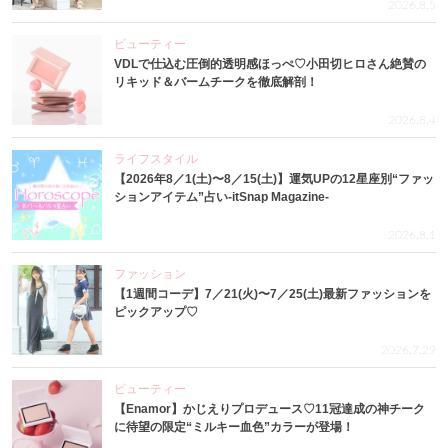
2026.8.5
ビューティー
VDLで仕込む圧倒的透明感ほっぺ♡小田切ヒロさん絶賛の
リキッド＆バームチークを徹底解剖！
2026.8.4
ライフスタイル
【2026年8／1(土)〜8／15(土)】運気UPの12星座別“ファッ
ションアイテム”占い-itSnap Magazine-
2026.8.1
ファッション
【1週間コーデ】7／21(火)〜7／25(土)最新ファッションを
ピックアップ♡
2026.7.29
ビューティー
【Enamor】かじえりプロデュース♡11冠達成の神チーク
に待望の限定“ミルキー血色”カラーが登場！