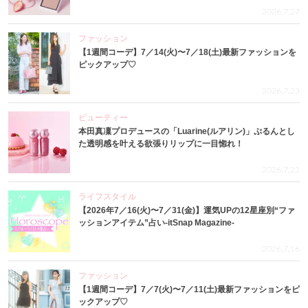
2026.7.27
ファッション
【1週間コーデ】7／14(火)〜7／18(土)最新ファッションを
ピックアップ♡
2026.7.23
ビューティー
本田真凜プロデュースの「Luarine(ルアリン)」ぷるんとし
た透明感を叶える欲張りリップに一目惚れ！
2026.7.22
ライフスタイル
【2026年7／16(火)〜7／31(金)】運気UPの12星座別“ファ
ッションアイテム”占い-itSnap Magazine-
2026.7.16
ファッション
【1週間コーデ】7／7(火)〜7／11(土)最新ファッションをピ
ックアップ♡