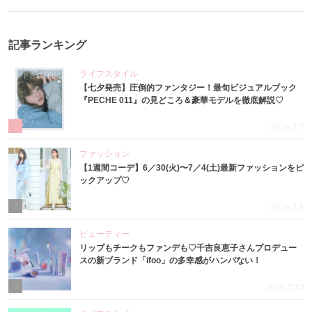
記事ランキング
ライフスタイル
【七夕発売】圧倒的ファンタジー！最旬ビジュアルブック
『PECHE 011』の見どころ＆豪華モデルを徹底解説♡
1
2026.7.7
ファッション
【1週間コーデ】6／30(火)〜7／4(土)最新ファッションをピ
ックアップ♡
2
2026.7.8
ビューティー
リップもチークもファンデも♡千吉良恵子さんプロデュー
スの新ブランド「ifoo」の多幸感がハンパない！
3
2026.7.10