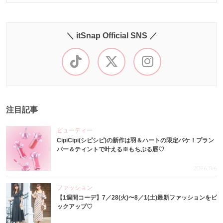
＼ itSnap Official SNS ／
注目記事
ビューティー
CipiCipi(シピシピ)の新作は羽＆ハートの限定パケ！プラン
パー＆ティントで叶える※もちぷる唇♡
2026.8.6
ファッション
【1週間コーデ】7／28(火)〜8／1(土)最新ファッションをピ
ックアップ♡