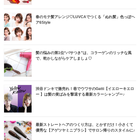
春のモテ髪アレンジ♡LUVCAでつくる「ぬれ髪」色っぽヘ
ア6Style
髪の悩みの第1位“パサつき”は、コラーゲンのリッチな風
で、乾かしながらケアしましょ♡
渋谷ドンキで激売れ！巷でウワサのGatti【イエローキエロ
ー 】は髪の黄ばみを撃退する最新カラーシャンプー♪
最新ストレートヘアのつくり方は、とかすだけ！小さくて
優秀な【アゲツヤミニブラシ】でサロン帰りのスタイルに♪