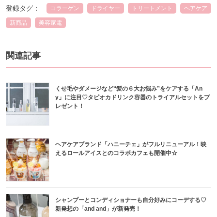
登録タグ：
コラーゲン
ドライヤー
トリートメント
ヘアケア
新商品
美容家電
関連記事
くせ毛やダメージなど“髪の６大お悩み”をケアする「An
y」に注目♡タピオカドリンク容器のトライアルセットをプ
レゼント！
ヘアケアブランド「ハニーチェ」がフルリニューアル！映
えるロールアイスとのコラボカフェも開催中☆
シャンプーとコンディショナーも自分好みにコーデする♡
新発想の「and and」が新発売！