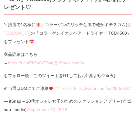
レゼント♡
＼抽選で1名様に
／コラーゲンのリッチな風で乾かすテスコム(
@
TESCOM_JP
)の「コラーゲンイオンヘアードライヤー TCD4500」
をプレゼント
商品詳細はこちら
→
https://t.co/Pb5vGrT6sn
@itSnap_media
をフォロー後、このツイートをRTしてね♪〆切は9／24(火)
※当選はDMにてご連絡
#プレゼント
pic.twitter.com/sqYl53nVzD
— itSnap – 20代オシャレ女子のためのファッションアプリ – (@itS
nap_media)
September 10, 2019