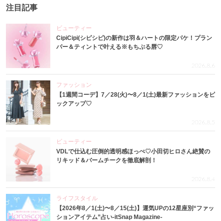
注目記事
ビューティー
CipiCipi(シピシピ)の新作は羽＆ハートの限定パケ！プラン
パー＆ティントで叶える※もちぷる唇♡
2026.8.6
ファッション
【1週間コーデ】7／28(火)〜8／1(土)最新ファッションをピ
ックアップ♡
2026.8.5
ビューティー
VDLで仕込む圧倒的透明感ほっぺ♡小田切ヒロさん絶賛の
リキッド＆バームチークを徹底解剖！
2026.8.4
ライフスタイル
【2026年8／1(土)〜8／15(土)】運気UPの12星座別“ファッ
ションアイテム”占い-itSnap Magazine-