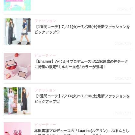
2026.8.1
ファッション
【1週間コーデ】7／21(火)〜7／25(土)最新ファッションを
ピックアップ♡
2026.7.29
ビューティー
【Enamor】かじえりプロデュース♡11冠達成の神チーク
に待望の限定“ミルキー血色”カラーが登場！
2026.7.27
ファッション
【1週間コーデ】7／14(火)〜7／18(土)最新ファッションを
ピックアップ♡
2026.7.23
ビューティー
本田真凜プロデュースの「Luarine(ルアリン)」ぷるんとし