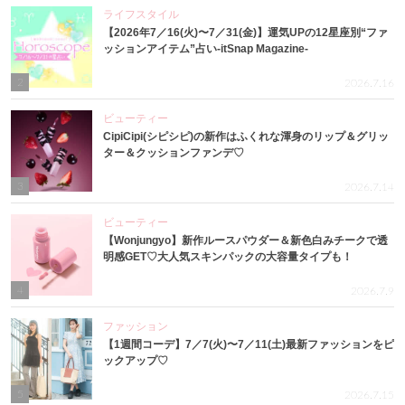
ライフスタイル
【2026年7／16(火)〜7／31(金)】運気UPの12星座別“ファ
ッションアイテム”占い-itSnap Magazine-
2
2026.7.16
ビューティー
CipiCipi(シピシピ)の新作はふくれな渾身のリップ＆グリッ
ター＆クッションファンデ♡
3
2026.7.14
ビューティー
【Wonjungyo】新作ルースパウダー＆新色白みチークで透
明感GET♡大人気スキンパックの大容量タイプも！
4
2026.7.9
ファッション
【1週間コーデ】7／7(火)〜7／11(土)最新ファッションをピ
ックアップ♡
5
2026.7.15