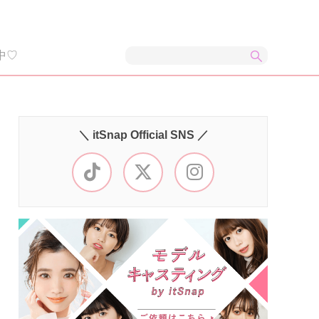
中♡
＼ itSnap Official SNS ／