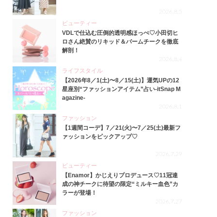
2026.8.5
ビューティー
VDLで仕込む圧倒的透明感ほっぺ♡小田切ヒ
ロさん絶賛のリキッド＆バームチークを徹底
解剖！
2026.8.4
ライフスタイル
【2026年8／1(土)〜8／15(土)】運気UPの12
星座別“ファッションアイテム”占い-itSnap M
agazine-
2026.8.1
ファッション
【1週間コーデ】7／21(火)〜7／25(土)最新フ
ァッションをピックアップ♡
2026.7.29
ビューティー
【Enamor】かじえりプロデュース♡11冠達
成の神チークに待望の限定“ミルキー血色”カ
ラーが登場！
2026.7.27
ファッション