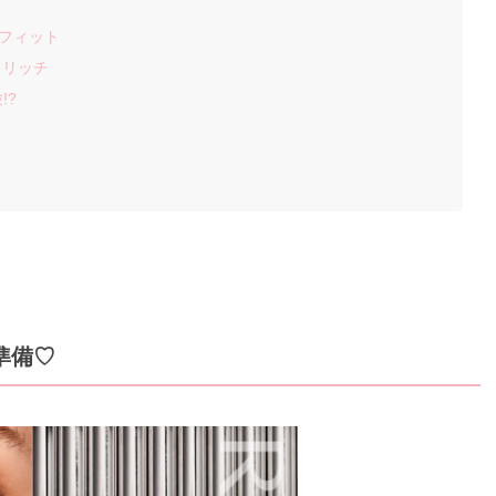
トフィット
トリッチ
!?
の準備♡