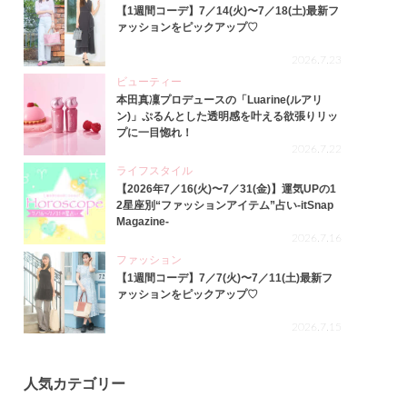
【1週間コーデ】7／14(火)〜7／18(土)最新フ
ァッションをピックアップ♡
2026.7.23
ビューティー
本田真凜プロデュースの「Luarine(ルアリ
ン)」ぷるんとした透明感を叶える欲張りリッ
プに一目惚れ！
2026.7.22
ライフスタイル
【2026年7／16(火)〜7／31(金)】運気UPの1
2星座別“ファッションアイテム”占い-itSnap
Magazine-
2026.7.16
ファッション
【1週間コーデ】7／7(火)〜7／11(土)最新フ
ァッションをピックアップ♡
2026.7.15
人気カテゴリー