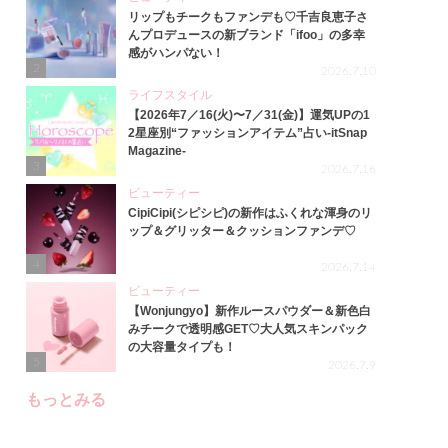
リップもチークもファンデも♡千吉良恵子さ
んプロデュースの新ブランド「ifoo」の多幸
感がハンパない！
2
2026.7.10
ライフスタイル
【2026年7／16(火)〜7／31(金)】運気UPの1
2星座別“ファッションアイテム”占い-itSnap
Magazine-
3
2026.7.16
ビューティー
CipiCipi(シピシピ)の新作はふくれな渾身のリ
ップ＆グリッター＆クッションファンデ♡
4
2026.7.14
ビューティー
【Wonjungyo】新作ルースパウダー＆新色白
みチークで透明感GET♡大人気スキンパック
の大容量タイプも！
5
2026.7.9
もっとみる