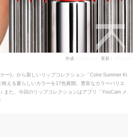
作成：2019.4.23
更新：2019.4.23
)」から新しいリップコレクション「Color Summer Ki
しに映える夏らしいカラーを17色展開。豊富なカラーバリエ
 また、今回のリップコレクションはアプリ「YouCam メ
！