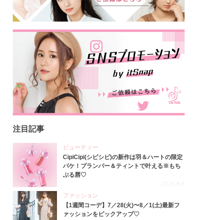
注目記事
ビューティー
CipiCipi(シピシピ)の新作は羽＆ハートの限定
パケ！プランパー＆ティントで叶える※もち
ぷる唇♡
2026.8.6
ファッション
【1週間コーデ】7／28(火)〜8／1(土)最新フ
ァッションをピックアップ♡