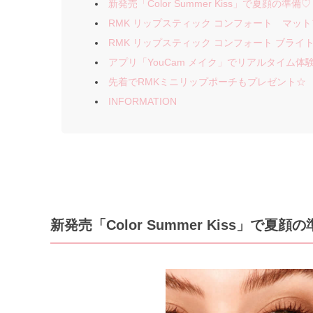
新発売「Color Summer Kiss」で夏顔の準備♡
RMK リップスティック コンフォート マッ
RMK リップスティック コンフォート ブライ
アプリ「YouCam メイク」でリアルタイム体験
先着でRMKミニリップポーチもプレゼント☆
INFORMATION
新発売「Color Summer Kiss」で夏顔