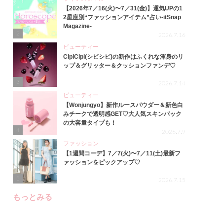
【2026年7／16(火)〜7／31(金)】運気UPの1
2星座別“ファッションアイテム”占い-itSnap
Magazine-
2
2026.7.16
ビューティー
CipiCipi(シピシピ)の新作はふくれな渾身のリ
ップ＆グリッター＆クッションファンデ♡
3
2026.7.14
ビューティー
【Wonjungyo】新作ルースパウダー＆新色白
みチークで透明感GET♡大人気スキンパック
の大容量タイプも！
4
2026.7.9
ファッション
【1週間コーデ】7／7(火)〜7／11(土)最新フ
ァッションをピックアップ♡
5
2026.7.15
もっとみる