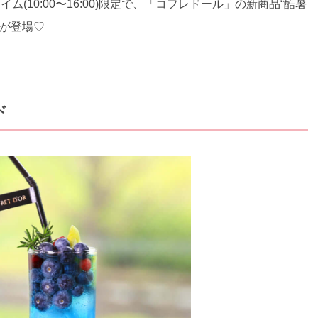
ム(10:00〜16:00)限定で、「コフレドール」の新商品“酷暑
ーが登場♡
ド