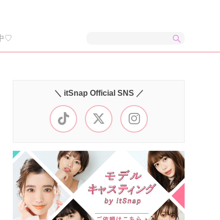
中♡
＼ itSnap Official SNS ／