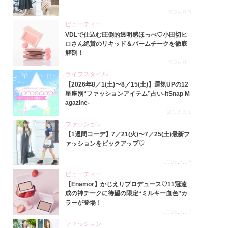
2026.8.5
ビューティー
VDLで仕込む圧倒的透明感ほっぺ♡小田切ヒ
ロさん絶賛のリキッド＆バームチークを徹底
解剖！
2026.8.4
ライフスタイル
【2026年8／1(土)〜8／15(土)】運気UPの12
星座別“ファッションアイテム”占い-itSnap M
agazine-
2026.8.1
ファッション
【1週間コーデ】7／21(火)〜7／25(土)最新フ
ァッションをピックアップ♡
2026.7.29
ビューティー
【Enamor】かじえりプロデュース♡11冠達
成の神チークに待望の限定“ミルキー血色”カ
ラーが登場！
2026.7.27
ファッション