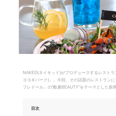
NAKED(ネイキッド)がプロデュースするレストラン「TR
ヨヨギパーク)」。今回、その話題のレストラン
フレドール」の“酷暑BEAUTY”をテーマとした
目次