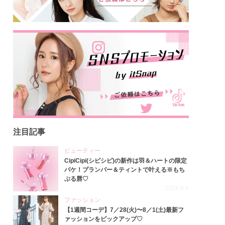
注目記事
ビューティー
CipiCipi(シピシピ)の新作は羽＆ハートの限定
パケ！プランパー＆ティントで叶える※もち
ぷる唇♡
2026.8.6
ファッション
【1週間コーデ】7／28(火)〜8／1(土)最新フ
ァッションをピックアップ♡