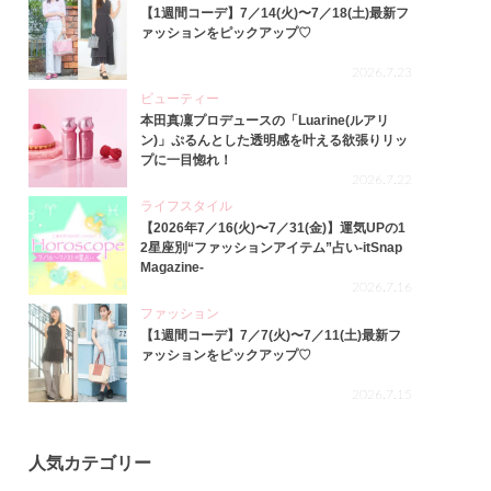
【1週間コーデ】7／14(火)〜7／18(土)最新フ
ァッションをピックアップ♡
2026.7.23
ビューティー
本田真凜プロデュースの「Luarine(ルアリ
ン)」ぷるんとした透明感を叶える欲張りリッ
プに一目惚れ！
2026.7.22
ライフスタイル
【2026年7／16(火)〜7／31(金)】運気UPの1
2星座別“ファッションアイテム”占い-itSnap
Magazine-
2026.7.16
ファッション
【1週間コーデ】7／7(火)〜7／11(土)最新フ
ァッションをピックアップ♡
2026.7.15
人気カテゴリー