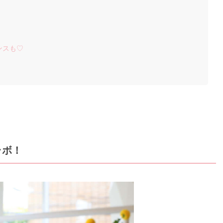
！
ンスも♡
ラボ！