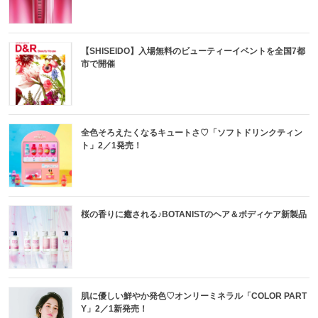
【SHISEIDO】入場無料のビューティーイベントを全国7都
市で開催
全色そろえたくなるキュートさ♡「ソフトドリンクティン
ト」2／1発売！
桜の香りに癒される♪BOTANISTのヘア＆ボディケア新製品
肌に優しい鮮やか発色♡オンリーミネラル「COLOR PART
Y」2／1新発売！