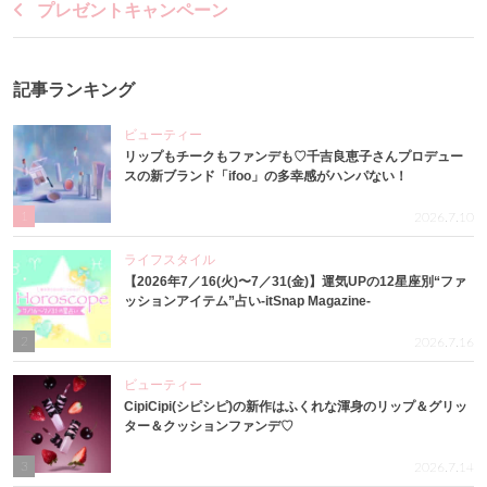
プレゼントキャンペーン
記事ランキング
ビューティー
リップもチークもファンデも♡千吉良恵子さんプロデュー
スの新ブランド「ifoo」の多幸感がハンパない！
1
2026.7.10
ライフスタイル
【2026年7／16(火)〜7／31(金)】運気UPの12星座別“ファ
ッションアイテム”占い-itSnap Magazine-
2
2026.7.16
ビューティー
CipiCipi(シピシピ)の新作はふくれな渾身のリップ＆グリッ
ター＆クッションファンデ♡
3
2026.7.14