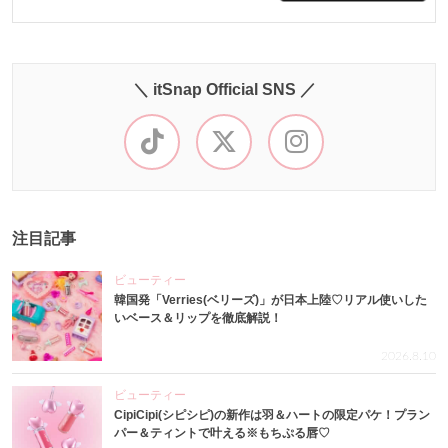
＼ itSnap Official SNS ／
注目記事
ビューティー
韓国発「Verries(ベリーズ)」が日本上陸♡リアル使いした
いベース＆リップを徹底解説！
2026.8.10
ビューティー
CipiCipi(シピシピ)の新作は羽＆ハートの限定パケ！プラン
パー＆ティントで叶える※もちぷる唇♡