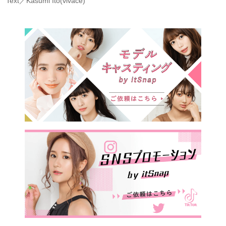
Text／Kasumi Ito(vivace)