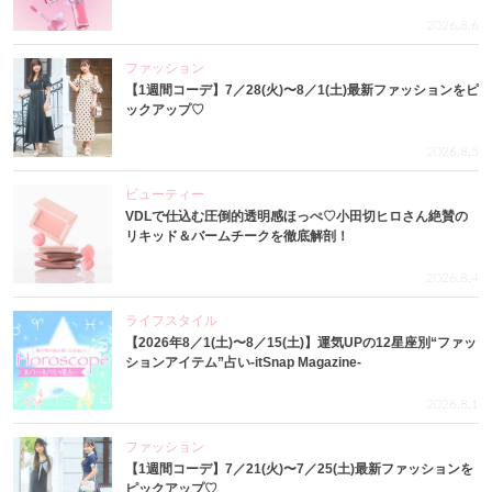
2026.8.6
ファッション
【1週間コーデ】7／28(火)〜8／1(土)最新ファッションをピ
ックアップ♡
2026.8.5
ビューティー
VDLで仕込む圧倒的透明感ほっぺ♡小田切ヒロさん絶賛の
リキッド＆バームチークを徹底解剖！
2026.8.4
ライフスタイル
【2026年8／1(土)〜8／15(土)】運気UPの12星座別“ファッ
ションアイテム”占い-itSnap Magazine-
2026.8.1
ファッション
【1週間コーデ】7／21(火)〜7／25(土)最新ファッションを
ピックアップ♡