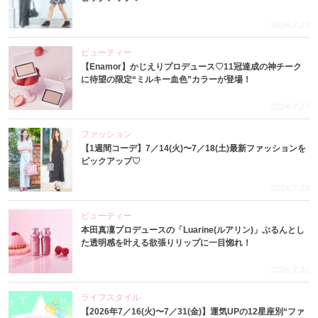
2026.7.29
ビューティー
【Enamor】かじえりプロデュース♡11冠達成の神チーク
に待望の限定“ミルキー血色”カラーが登場！
2026.7.27
ファッション
【1週間コーデ】7／14(火)〜7／18(土)最新ファッションを
ピックアップ♡
2026.7.23
ビューティー
本田真凜プロデュースの「Luarine(ルアリン)」ぷるんとし
た透明感を叶える欲張りリップに一目惚れ！
2026.7.22
ライフスタイル
【2026年7／16(火)〜7／31(金)】運気UPの12星座別“ファ