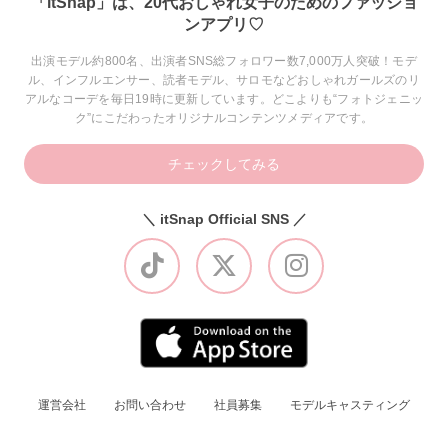
「itSnap」は、20代おしゃれ女子のためのファッショ
ンアプリ♡
出演モデル約800名、出演者SNS総フォロワー数7,000万人突破！モデ
ル、インフルエンサー、読者モデル、サロモなどおしゃれガールズのリ
アルなコーデを毎日19時に更新しています。どこよりも“フォトジェニッ
ク”にこだわったオリジナルコンテンツメディアです。
チェックしてみる
＼ itSnap Official SNS ／
運営会社
お問い合わせ
社員募集
モデルキャスティング