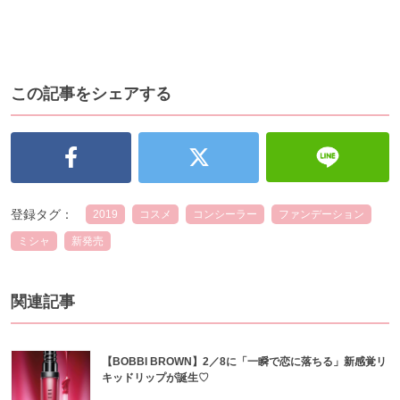
この記事をシェアする
登録タグ：
2019
コスメ
コンシーラー
ファンデーション
ミシャ
新発売
関連記事
【BOBBI BROWN】2／8に「一瞬で恋に落ちる」新感覚リ
キッドリップが誕生♡