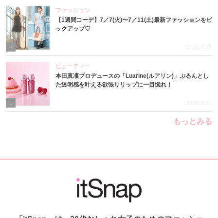
ファッション
【1週間コーデ】7／7(火)〜7／11(土)最新ファッションをピ
ックアップ♡
4
2026.7.15
ビューティー
本田真凜プロデュースの「Luarine(ルアリン)」ぷるんとし
た透明感を叶える欲張りリップに一目惚れ！
5
2026.7.22
もっとみる