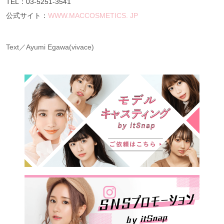
TEL：03-5251-3541
公式サイト：
WWW.MACCOSMETICS. JP
Text／Ayumi Egawa(vivace)