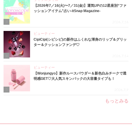
【2026年7／16(火)〜7／31(金)】運気UPの12星座別“ファ
ッションアイテム”占い-itSnap Magazine-
3
2026.7.16
ビューティー
CipiCipi(シピシピ)の新作はふくれな渾身のリップ＆グリッ
ター＆クッションファンデ♡
4
2026.7.14
ビューティー
【Wonjungyo】新作ルースパウダー＆新色白みチークで透
明感GET♡大人気スキンパックの大容量タイプも！
5
2026.7.9
もっとみる