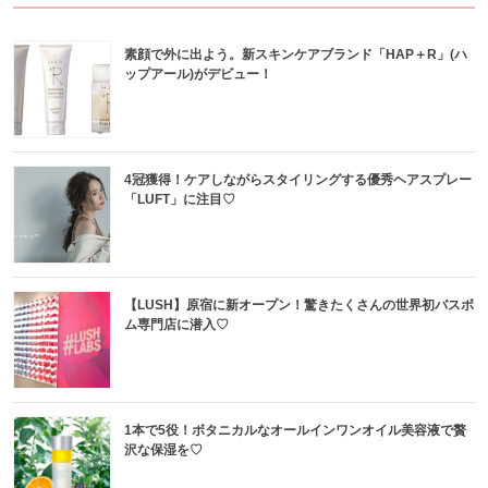
素顔で外に出よう。新スキンケアブランド「HAP＋R」(ハ
ップアール)がデビュー！
4冠獲得！ケアしながらスタイリングする優秀ヘアスプレー
「LUFT」に注目♡
【LUSH】原宿に新オープン！驚きたくさんの世界初バスボ
ム専門店に潜入♡
1本で5役！ボタニカルなオールインワンオイル美容液で贅
沢な保湿を♡