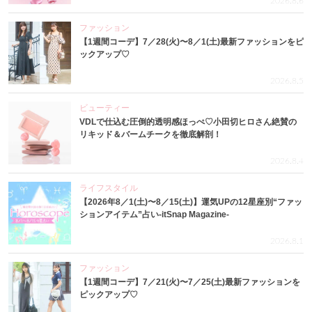
2026.8.6
ファッション
【1週間コーデ】7／28(火)〜8／1(土)最新ファッションをピ
ックアップ♡
2026.8.5
ビューティー
VDLで仕込む圧倒的透明感ほっぺ♡小田切ヒロさん絶賛の
リキッド＆バームチークを徹底解剖！
2026.8.4
ライフスタイル
【2026年8／1(土)〜8／15(土)】運気UPの12星座別“ファッ
ションアイテム”占い-itSnap Magazine-
2026.8.1
ファッション
【1週間コーデ】7／21(火)〜7／25(土)最新ファッションを
ピックアップ♡