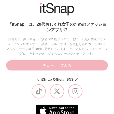
「itSnap」は、20代おしゃれ女子のためのファッショ
ンアプリ♡
出演モデル約800名、出演者SNS総フォロワー数7,000万人突破！モデ
ル、インフルエンサー、読者モデル、サロモなどおしゃれガールズのリ
アルなコーデを毎日19時に更新しています。どこよりも“フォトジェニッ
ク”にこだわったオリジナルコンテンツメディアです。
チェックしてみる
＼ itSnap Official SNS ／