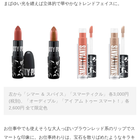
まばゆい光を纏えば立体的で華やかなトレンドフェイスに。
左から「シマー ＆ スパイス」「スマーティクル」 各3,000円
(税別)、「オーディブル」「アイ アム トゥー スマート！」各
2,600円 全て限定色
お仕事中でも使えそうな大人っぽいブラウンレッド系のリップでス
マートな印象に。お仕事終わりは、宝石を散りばめたようなキラキ