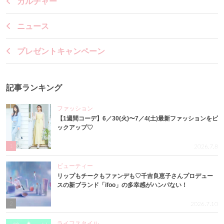
カルチャー
ニュース
プレゼントキャンペーン
記事ランキング
ファッション
【1週間コーデ】6／30(火)〜7／4(土)最新ファッションをピ
ックアップ♡
1
2026.7.8
ビューティー
リップもチークもファンデも♡千吉良恵子さんプロデュー
スの新ブランド「ifoo」の多幸感がハンパない！
2
2026.7.10
ライフスタイル