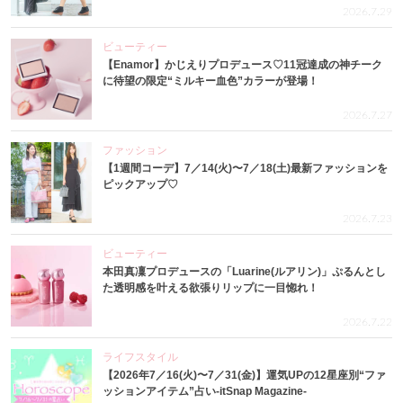
2026.7.29
ビューティー
【Enamor】かじえりプロデュース♡11冠達成の神チーク
に待望の限定“ミルキー血色”カラーが登場！
2026.7.27
ファッション
【1週間コーデ】7／14(火)〜7／18(土)最新ファッションを
ピックアップ♡
2026.7.23
ビューティー
本田真凜プロデュースの「Luarine(ルアリン)」ぷるんとし
た透明感を叶える欲張りリップに一目惚れ！
2026.7.22
ライフスタイル
【2026年7／16(火)〜7／31(金)】運気UPの12星座別“ファ
ッションアイテム”占い-itSnap Magazine-