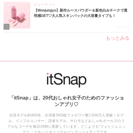
ビューティー
【Wonjungyo】新作ルースパウダー＆新色白みチークで透
明感GET♡大人気スキンパックの大容量タイプも！
5
2026.7.9
もっとみる
「itSnap」は、20代おしゃれ女子のためのファッショ
ンアプリ♡
出演モデル約800名、出演者SNS総フォロワー数7,000万人突破！モデ
ル、インフルエンサー、読者モデル、サロモなどおしゃれガールズのリ
アルなコーデを毎日19時に更新しています。どこよりも“フォトジェニッ
ク”にこだわったオリジナルコンテンツメディアです。