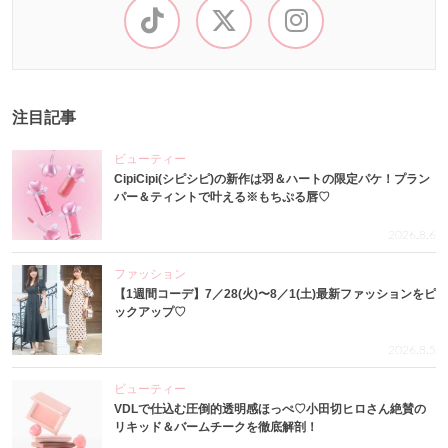
注目記事
ビューティー
CipiCipi(シピシピ)の新作は羽＆ハートの限定パケ！プラン
パー＆ティントで叶える※もちぷる唇♡
2026.8.6
ファッション
【1週間コーデ】7／28(火)〜8／1(土)最新ファッションをピ
ックアップ♡
2026.8.5
ビューティー
VDLで仕込む圧倒的透明感ほっぺ♡小田切ヒロさん絶賛の
リキッド＆バームチークを徹底解剖！