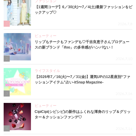
ファッション
【1週間コーデ】6／30(火)〜7／4(土)最新ファッションをピ
ックアップ♡
1
2026.7.8
ビューティー
リップもチークもファンデも♡千吉良恵子さんプロデュー
スの新ブランド「ifoo」の多幸感がハンパない！
2
2026.7.10
ライフスタイル
【2026年7／16(火)〜7／31(金)】運気UPの12星座別“ファ
ッションアイテム”占い-itSnap Magazine-
3
2026.7.16
ビューティー
CipiCipi(シピシピ)の新作はふくれな渾身のリップ＆グリッ
ター＆クッションファンデ♡
4
2026.7.14