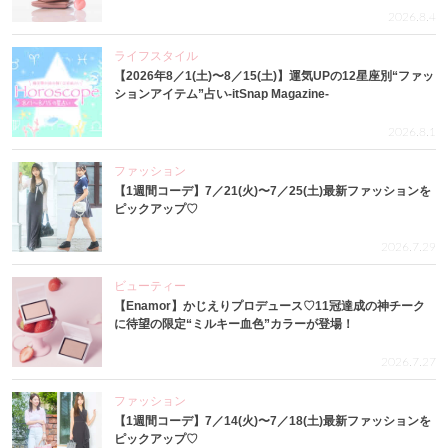
2026.8.4
ライフスタイル
【2026年8／1(土)〜8／15(土)】運気UPの12星座別“ファッ
ションアイテム”占い-itSnap Magazine-
2026.8.1
ファッション
【1週間コーデ】7／21(火)〜7／25(土)最新ファッションを
ピックアップ♡
2026.7.29
ビューティー
【Enamor】かじえりプロデュース♡11冠達成の神チーク
に待望の限定“ミルキー血色”カラーが登場！
2026.7.27
ファッション
【1週間コーデ】7／14(火)〜7／18(土)最新ファッションを
ピックアップ♡