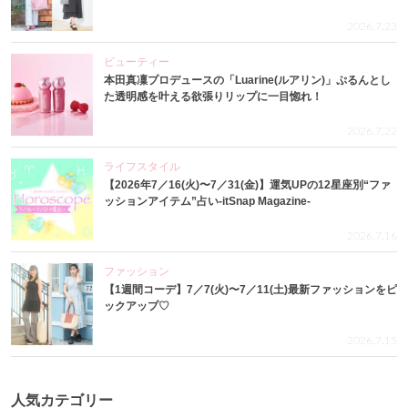
2026.7.23
ビューティー
本田真凜プロデュースの「Luarine(ルアリン)」ぷるんとし
た透明感を叶える欲張りリップに一目惚れ！
2026.7.22
ライフスタイル
【2026年7／16(火)〜7／31(金)】運気UPの12星座別“ファ
ッションアイテム”占い-itSnap Magazine-
2026.7.16
ファッション
【1週間コーデ】7／7(火)〜7／11(土)最新ファッションをピ
ックアップ♡
2026.7.15
人気カテゴリー