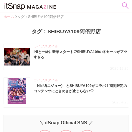
ホーム
タグ：SHIBUYA109阿倍野店
タグ：SHIBUYA109阿倍野店
ライフスタイル
INIと一緒に新年スタート♡SHIBUYA109の冬セールがアツ
すぎる！
2025.12.28
ライフスタイル
「NiziU(ニジュー)」とSHIBUYA109がコラボ！期間限定の
コンテンツにときめきが止まらない♡
2025.4.25
＼ itSnap Official SNS ／