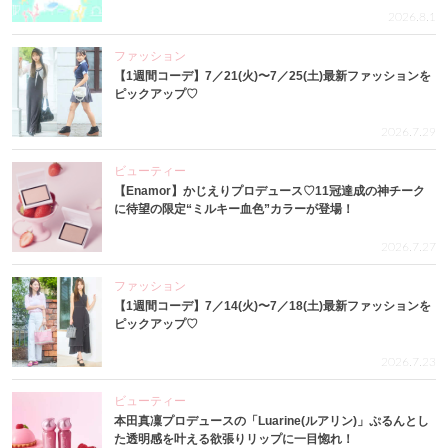
2026.8.1
ファッション
【1週間コーデ】7／21(火)〜7／25(土)最新ファッションを
ピックアップ♡
2026.7.29
ビューティー
【Enamor】かじえりプロデュース♡11冠達成の神チーク
に待望の限定“ミルキー血色”カラーが登場！
2026.7.27
ファッション
【1週間コーデ】7／14(火)〜7／18(土)最新ファッションを
ピックアップ♡
2026.7.23
ビューティー
本田真凜プロデュースの「Luarine(ルアリン)」ぷるんとし
た透明感を叶える欲張りリップに一目惚れ！