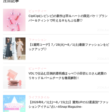
注目記事
ビューティー
CipiCipi(シピシピ)の新作は羽＆ハートの限定パケ！プラン
パー＆ティントで叶える※もちぷる唇♡
2026.8.6
ファッション
【1週間コーデ】7／28(火)〜8／1(土)最新ファッションをピ
ックアップ♡
2026.8.5
ビューティー
VDLで仕込む圧倒的透明感ほっぺ♡小田切ヒロさん絶賛の
リキッド＆バームチークを徹底解剖！
2026.8.4
ライフスタイル
【2026年8／1(土)〜8／15(土)】運気UPの12星座別“ファッ
ションアイテム”占い-itSnap Magazine-