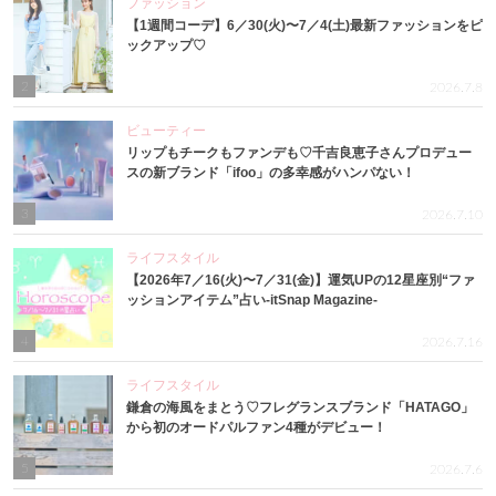
ファッション
【1週間コーデ】6／30(火)〜7／4(土)最新ファッションをピ
ックアップ♡
2
2026.7.8
ビューティー
リップもチークもファンデも♡千吉良恵子さんプロデュー
スの新ブランド「ifoo」の多幸感がハンパない！
3
2026.7.10
ライフスタイル
【2026年7／16(火)〜7／31(金)】運気UPの12星座別“ファ
ッションアイテム”占い-itSnap Magazine-
4
2026.7.16
ライフスタイル
鎌倉の海風をまとう♡フレグランスブランド「HATAGO」
から初のオードパルファン4種がデビュー！
5
2026.7.6