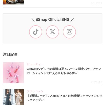
2017.9.7
＼ itSnap Official SNS ／
注目記事
ビューティー
CipiCipi(シピシピ)の新作は羽＆ハートの限定パケ！プラン
パー＆ティントで叶える※もちぷる唇♡
2026.8.6
ファッション
【1週間コーデ】7／28(火)〜8／1(土)最新ファッションをピ
ックアップ♡