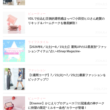
2026.8.5
ビューティー
VDLで仕込む圧倒的透明感ほっぺ♡小田切ヒロさん絶賛の
リキッド＆バームチークを徹底解剖！
2026.8.4
ライフスタイル
【2026年8／1(土)〜8／15(土)】運気UPの12星座別“ファッ
ションアイテム”占い-itSnap Magazine-
2026.8.1
ファッション
【1週間コーデ】7／21(火)〜7／25(土)最新ファッションを
ピックアップ♡
2026.7.29
ビューティー
【Enamor】かじえりプロデュース♡11冠達成の神チーク
に待望の限定“ミルキー血色”カラーが登場！