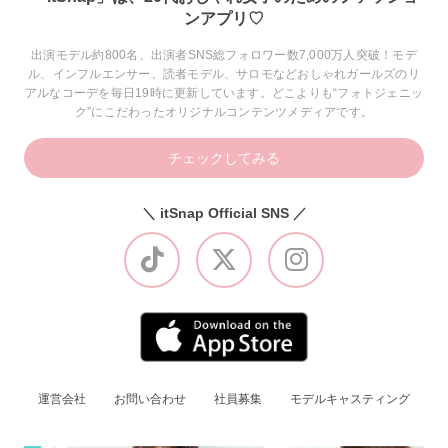
ンアプリ♡
出演モデル約800名、出演者SNS総フォロワー数7,000万人突破！モデ
ル、インフルエンサー、読者モデル、サロモなどおしゃれガールズのリ
アルなコーデを毎日19時に更新しています。どこよりも“フォトジェニッ
ク”にこだわったオリジナルコンテンツメディアです。
チェックしてみる
＼ itSnap Official SNS ／
運営会社
お問い合わせ
社員募集
モデルキャスティング