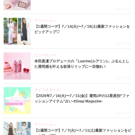
2026.7.27
ファッション
【1週間コーデ】7／14(火)〜7／18(土)最新ファッションを
ピックアップ♡
2026.7.23
ビューティー
本田真凜プロデュースの「Luarine(ルアリン)」ぷるんとし
た透明感を叶える欲張りリップに一目惚れ！
2026.7.22
ライフスタイル
【2026年7／16(火)〜7／31(金)】運気UPの12星座別“ファ
ッションアイテム”占い-itSnap Magazine-
2026.7.16
ファッション
【1週間コーデ】7／7(火)〜7／11(土)最新ファッションをピ