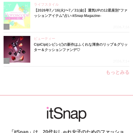
ライフスタイル
【2026年7／16(火)〜7／31(金)】運気UPの12星座別“ファ
ッションアイテム”占い-itSnap Magazine-
4
2026.7.16
ビューティー
CipiCipi(シピシピ)の新作はふくれな渾身のリップ＆グリッ
ター＆クッションファンデ♡
5
2026.7.14
もっとみる
「itSnap」は、20代おしゃれ女子のためのファッショ