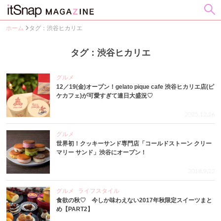
ホーム
タグ：渋谷ヒカリエ
タグ：渋谷ヒカリエ
グルメ
12／19(金)オープン！gelato pique cafe 渋谷ヒカリエ店(ピ
ケカフェ)が可愛すぎて連日大盛況♡
2025.12.26
グルメ
世界初！クッキーサンド専門店「コールドストーン クリー
マリー サンド」渋谷にオープン！
2018.9.22
グルメ
ライフスタイル
食欲の秋♡ 今しか味わえない2017年秋限定スイーツまと
め【PART2】