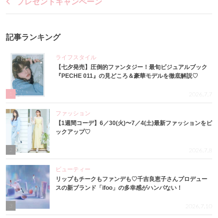
プレゼントキャンペーン
記事ランキング
ライフスタイル
【七夕発売】圧倒的ファンタジー！最旬ビジュアルブック
『PECHE 011』の見どころ＆豪華モデルを徹底解説♡
1
2026.7.7
ファッション
【1週間コーデ】6／30(火)〜7／4(土)最新ファッションをピ
ックアップ♡
2
2026.7.8
ビューティー
リップもチークもファンデも♡千吉良恵子さんプロデュー
スの新ブランド「ifoo」の多幸感がハンパない！
3
2026.7.10