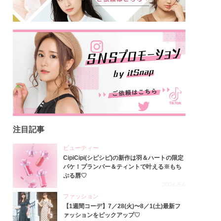
注目記事
ビューティー
CipiCipi(シピシピ)の新作は羽＆ハートの限定
パケ！プランパー＆ティントで叶える※もち
ぷる唇♡
2026.8.6
ファッション
【1週間コーデ】7／28(火)〜8／1(土)最新フ
ァッションをピックアップ♡