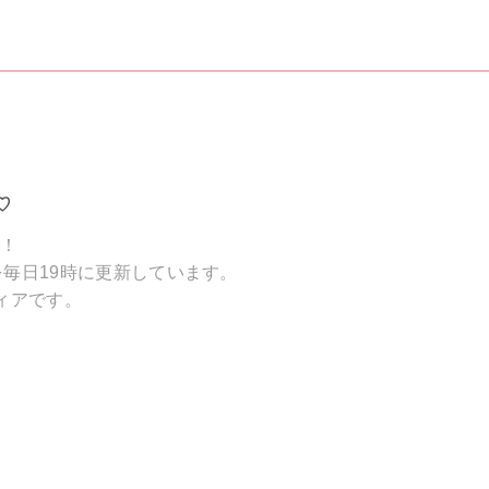
♡
破！
毎日19時に更新しています。
ィアです。