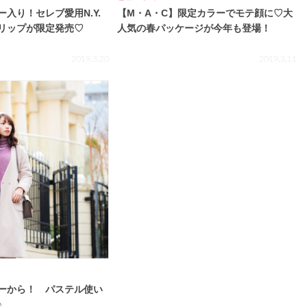
入り！セレブ愛用N.Y.
【M・A・C】限定カラーでモテ顔に♡大
リップが限定発売♡
人気の春パッケージが今年も登場！
2019.3.20
2019.3.11
ーから！ パステル使い
♪