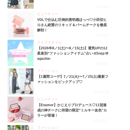
2026.8.5
ビューティー
VDLで仕込む圧倒的透明感ほっぺ♡小田切ヒ
ロさん絶賛のリキッド＆バームチークを徹底
解剖！
2026.8.4
ライフスタイル
【2026年8／1(土)〜8／15(土)】運気UPの12
星座別“ファッションアイテム”占い-itSnap M
agazine-
2026.8.1
ファッション
【1週間コーデ】7／21(火)〜7／25(土)最新フ
ァッションをピックアップ♡
2026.7.29
ビューティー
【Enamor】かじえりプロデュース♡11冠達
成の神チークに待望の限定“ミルキー血色”カ
ラーが登場！
2026.7.27
ファッション