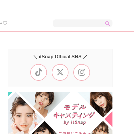
中♡
＼ itSnap Official SNS ／