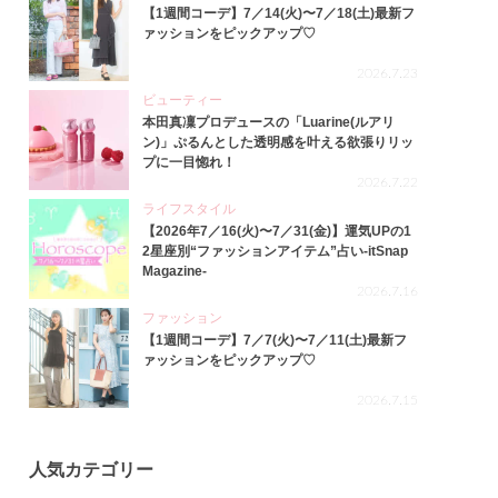
【1週間コーデ】7／14(火)〜7／18(土)最新フ
ァッションをピックアップ♡
2026.7.23
ビューティー
本田真凜プロデュースの「Luarine(ルアリ
ン)」ぷるんとした透明感を叶える欲張りリッ
プに一目惚れ！
2026.7.22
ライフスタイル
【2026年7／16(火)〜7／31(金)】運気UPの1
2星座別“ファッションアイテム”占い-itSnap
Magazine-
2026.7.16
ファッション
【1週間コーデ】7／7(火)〜7／11(土)最新フ
ァッションをピックアップ♡
2026.7.15
人気カテゴリー