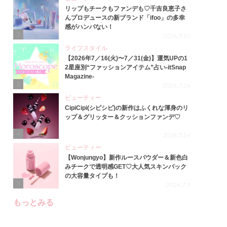
リップもチークもファンデも♡千吉良恵子さ
んプロデュースの新ブランド「ifoo」の多幸
感がハンパない！
2
2026.7.10
ライフスタイル
【2026年7／16(火)〜7／31(金)】運気UPの1
2星座別“ファッションアイテム”占い-itSnap
Magazine-
3
2026.7.16
ビューティー
CipiCipi(シピシピ)の新作はふくれな渾身のリ
ップ＆グリッター＆クッションファンデ♡
4
2026.7.14
ビューティー
【Wonjungyo】新作ルースパウダー＆新色白
みチークで透明感GET♡大人気スキンパック
の大容量タイプも！
5
2026.7.9
もっとみる