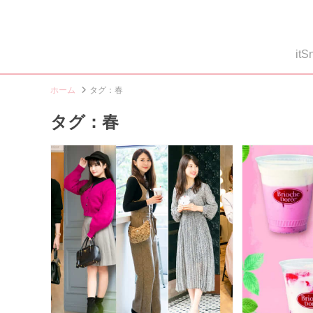
i
ホーム
タグ：春
タグ：春