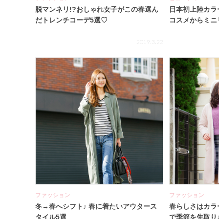
脱マンネリ!?おしゃれ女子がこの春選ん
日本初上陸カラー
だトレンチコーデ5選♡
コスメからミニ
2019.3.22
ファッション
ファッション
冬→春へシフト♪ 春に着たいアウタース
春らしさはカラ
タイル5選
で季節を先取り