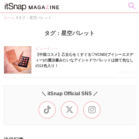
ホーム
タグ：星空パレット
タグ：星空パレット
ビューティー
【中国コスメ】乙女心をくすぐる♡VCND(ブイシーエヌデ
ィー)の魔法書みたいなアイシャドウパレットは捨て色なし
の12色入り！
2023.2.17
＼ itSnap Official SNS ／