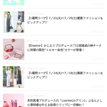
2026.8.1
ファッション
【1週間コーデ】7／21(火)〜7／25(土)最新ファッションを
ピックアップ♡
2026.7.29
ビューティー
【Enamor】かじえりプロデュース♡11冠達成の神チーク
に待望の限定“ミルキー血色”カラーが登場！
2026.7.27
ファッション
【1週間コーデ】7／14(火)〜7／18(土)最新ファッションを
ピックアップ♡
2026.7.23
ビューティー
本田真凜プロデュースの「Luarine(ルアリン)」ぷるんとし
た透明感を叶える欲張りリップに一目惚れ！