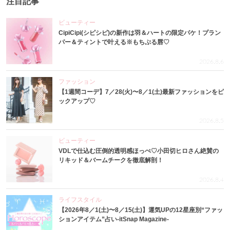
注目記事
ビューティー
CipiCipi(シピシピ)の新作は羽＆ハートの限定パケ！プラン
パー＆ティントで叶える※もちぷる唇♡
2026.8.6
ファッション
【1週間コーデ】7／28(火)〜8／1(土)最新ファッションをピ
ックアップ♡
2026.8.5
ビューティー
VDLで仕込む圧倒的透明感ほっぺ♡小田切ヒロさん絶賛の
リキッド＆バームチークを徹底解剖！
2026.8.4
ライフスタイル
【2026年8／1(土)〜8／15(土)】運気UPの12星座別“ファッ
ションアイテム”占い-itSnap Magazine-