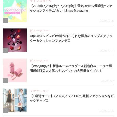
ライフスタイル
【2026年7／16(火)〜7／31(金)】運気UPの12星座別“ファ
ッションアイテム”占い-itSnap Magazine-
2
2026.7.16
ビューティー
CipiCipi(シピシピ)の新作はふくれな渾身のリップ＆グリッ
ター＆クッションファンデ♡
3
2026.7.14
ビューティー
【Wonjungyo】新作ルースパウダー＆新色白みチークで透
明感GET♡大人気スキンパックの大容量タイプも！
4
2026.7.9
ファッション
【1週間コーデ】7／7(火)〜7／11(土)最新ファッションをピ
ックアップ♡
5
2026.7.15