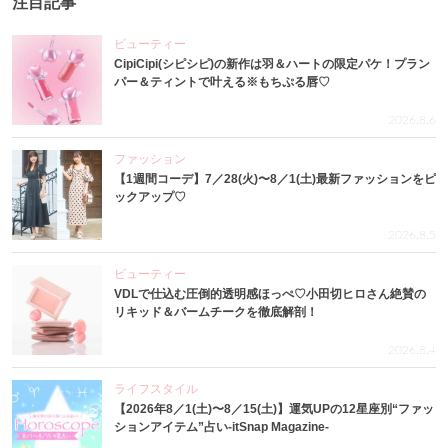
注目記事
ビューティー
CipiCipi(シピシピ)の新作は羽＆ハートの限定パケ！プラン
パー＆ティントで叶える※もちぷる唇♡
2026.8.6
ファッション
【1週間コーデ】7／28(火)〜8／1(土)最新ファッションをピ
ックアップ♡
2026.8.5
ビューティー
VDLで仕込む圧倒的透明感ほっぺ♡小田切ヒロさん絶賛の
リキッド＆バームチークを徹底解剖！
2026.8.4
ライフスタイル
【2026年8／1(土)〜8／15(土)】運気UPの12星座別“ファッ
ションアイテム”占い-itSnap Magazine-