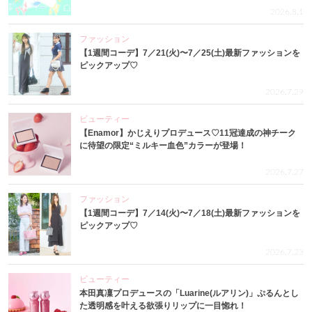
2026.8.1
ファッション
【1週間コーデ】7／21(火)〜7／25(土)最新ファッションを
ピックアップ♡
2026.7.29
ビューティー
【Enamor】かじえりプロデュース♡11冠達成の神チーク
に待望の限定“ミルキー血色”カラーが登場！
2026.7.27
ファッション
【1週間コーデ】7／14(火)〜7／18(土)最新ファッションを
ピックアップ♡
2026.7.23
ビューティー
本田真凜プロデュースの「Luarine(ルアリン)」ぷるんとし
た透明感を叶える欲張りリップに一目惚れ！