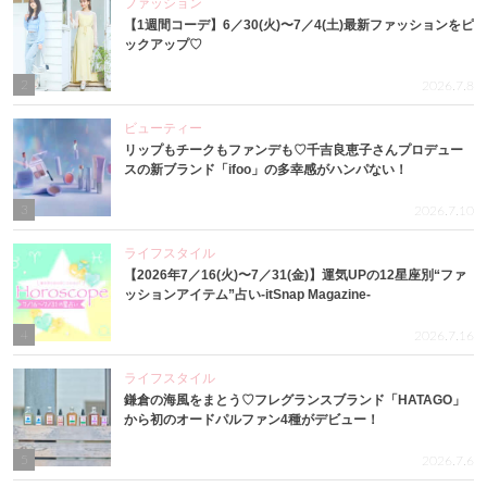
ファッション
【1週間コーデ】6／30(火)〜7／4(土)最新ファッションをピ
ックアップ♡
2
2026.7.8
ビューティー
リップもチークもファンデも♡千吉良恵子さんプロデュー
スの新ブランド「ifoo」の多幸感がハンパない！
3
2026.7.10
ライフスタイル
【2026年7／16(火)〜7／31(金)】運気UPの12星座別“ファ
ッションアイテム”占い-itSnap Magazine-
4
2026.7.16
ライフスタイル
鎌倉の海風をまとう♡フレグランスブランド「HATAGO」
から初のオードパルファン4種がデビュー！
5
2026.7.6