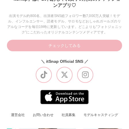
ンアプリ♡
出演モデル約800名、出演者SNS総フォロワー数7,000万人突破！モデ
ル、インフルエンサー、読者モデル、サロモなどおしゃれガールズのリ
アルなコーデを毎日19時に更新しています。どこよりも“フォトジェニッ
ク”にこだわったオリジナルコンテンツメディアです。
チェックしてみる
＼ itSnap Official SNS ／
運営会社
お問い合わせ
社員募集
モデルキャスティング