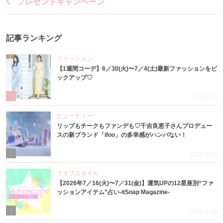
プレゼントキャンペーン
記事ランキング
ファッション
【1週間コーデ】6／30(火)〜7／4(土)最新ファッションをピ
ックアップ♡
1
2026.7.8
ビューティー
リップもチークもファンデも♡千吉良恵子さんプロデュー
スの新ブランド「ifoo」の多幸感がハンパない！
2
2026.7.10
ライフスタイル
【2026年7／16(火)〜7／31(金)】運気UPの12星座別“ファ
ッションアイテム”占い-itSnap Magazine-
3
2026.7.16