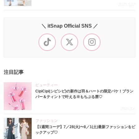
2025.5.27
＼ itSnap Official SNS ／
注目記事
ビューティー
CipiCipi(シピシピ)の新作は羽＆ハートの限定パケ！プラン
パー＆ティントで叶える※もちぷる唇♡
2026.8.6
ファッション
【1週間コーデ】7／28(火)〜8／1(土)最新ファッションをピ
ックアップ♡