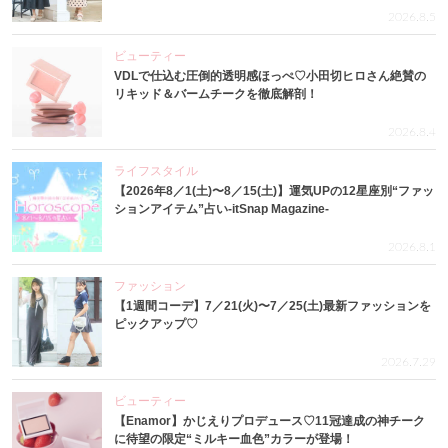
2026.8.5
ビューティー
VDLで仕込む圧倒的透明感ほっぺ♡小田切ヒロさん絶賛の
リキッド＆バームチークを徹底解剖！
2026.8.4
ライフスタイル
【2026年8／1(土)〜8／15(土)】運気UPの12星座別“ファッ
ションアイテム”占い-itSnap Magazine-
2026.8.1
ファッション
【1週間コーデ】7／21(火)〜7／25(土)最新ファッションを
ピックアップ♡
2026.7.29
ビューティー
【Enamor】かじえりプロデュース♡11冠達成の神チーク
に待望の限定“ミルキー血色”カラーが登場！