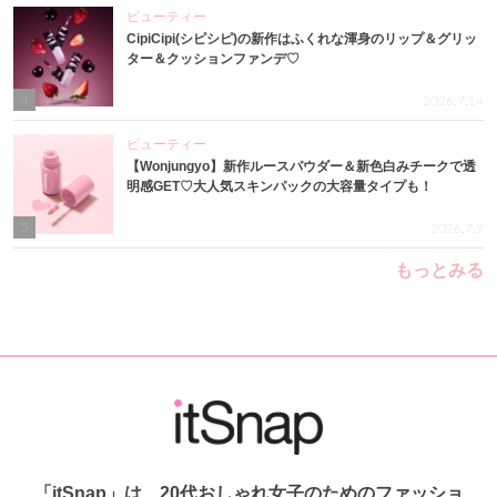
ビューティー
CipiCipi(シピシピ)の新作はふくれな渾身のリップ＆グリッ
ター＆クッションファンデ♡
4
2026.7.14
ビューティー
【Wonjungyo】新作ルースパウダー＆新色白みチークで透
明感GET♡大人気スキンパックの大容量タイプも！
5
2026.7.9
もっとみる
「itSnap」は、20代おしゃれ女子のためのファッショ