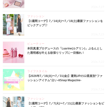
2026.7.27
ファッション
【1週間コーデ】7／14(火)〜7／18(土)最新ファッションを
ピックアップ♡
2026.7.23
ビューティー
本田真凜プロデュースの「Luarine(ルアリン)」ぷるんとし
た透明感を叶える欲張りリップに一目惚れ！
2026.7.22
ライフスタイル
【2026年7／16(火)〜7／31(金)】運気UPの12星座別“ファ
ッションアイテム”占い-itSnap Magazine-
2026.7.16
ファッション
【1週間コーデ】7／7(火)〜7／11(土)最新ファッションをピ