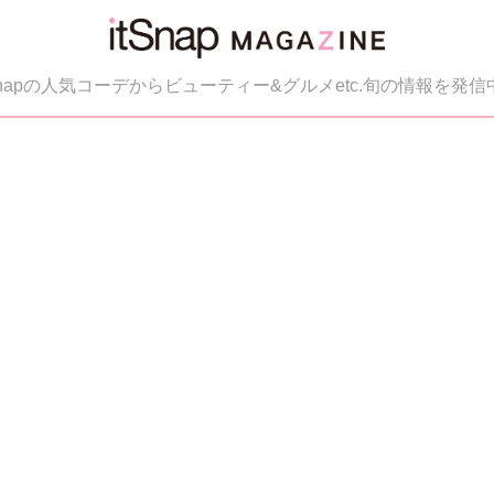
tSnapの人気コーデからビューティー&グルメetc.旬の情報を発信