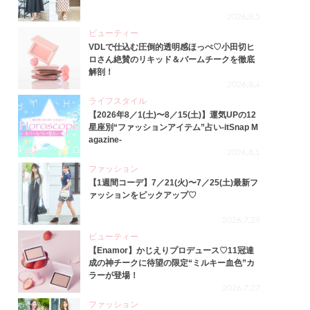
2026.8.5
ビューティー
VDLで仕込む圧倒的透明感ほっぺ♡小田切ヒ
ロさん絶賛のリキッド＆バームチークを徹底
解剖！
2026.8.4
ライフスタイル
【2026年8／1(土)〜8／15(土)】運気UPの12
星座別“ファッションアイテム”占い-itSnap M
agazine-
2026.8.1
ファッション
【1週間コーデ】7／21(火)〜7／25(土)最新フ
ァッションをピックアップ♡
2026.7.29
ビューティー
【Enamor】かじえりプロデュース♡11冠達
成の神チークに待望の限定“ミルキー血色”カ
ラーが登場！
2026.7.27
ファッション