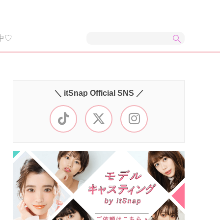
中♡
＼ itSnap Official SNS ／