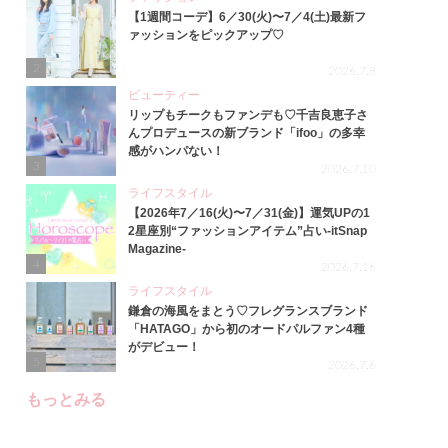
【1週間コーデ】6／30(火)〜7／4(土)最新フ
ァッションをピックアップ♡
2
2026.7.8
ビューティー
リップもチークもファンデも♡千吉良恵子さ
んプロデュースの新ブランド「ifoo」の多幸
感がハンパない！
3
2026.7.10
ライフスタイル
【2026年7／16(火)〜7／31(金)】運気UPの1
2星座別“ファッションアイテム”占い-itSnap
Magazine-
4
2026.7.16
ライフスタイル
鎌倉の海風をまとう♡フレグランスブランド
「HATAGO」から初のオードパルファン4種
がデビュー！
5
2026.7.6
もっとみる