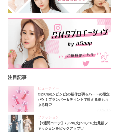
注目記事
ビューティー
CipiCipi(シピシピ)の新作は羽＆ハートの限定
パケ！プランパー＆ティントで叶える※もち
ぷる唇♡
2026.8.6
ファッション
【1週間コーデ】7／28(火)〜8／1(土)最新フ
ァッションをピックアップ♡