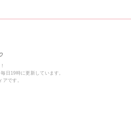
♡
破！
毎日19時に更新しています。
ィアです。