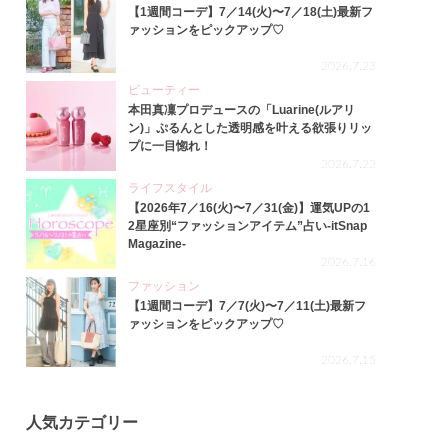
【1週間コーデ】7／14(火)〜7／18(土)最新フ
ァッションをピックアップ♡
2026.7.23
ビューティー
本田真凜プロデュースの「Luarine(ルアリ
ン)」ぷるんとした透明感を叶える欲張りリッ
プに一目惚れ！
2026.7.22
ライフスタイル
【2026年7／16(火)〜7／31(金)】運気UPの1
2星座別“ファッションアイテム”占い-itSnap
Magazine-
2026.7.16
ファッション
【1週間コーデ】7／7(火)〜7／11(土)最新フ
ァッションをピックアップ♡
2026.7.15
人気カテゴリー