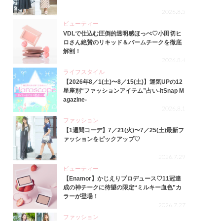
2026.8.5
ビューティー
VDLで仕込む圧倒的透明感ほっぺ♡小田切ヒ
ロさん絶賛のリキッド＆バームチークを徹底
解剖！
2026.8.4
ライフスタイル
【2026年8／1(土)〜8／15(土)】運気UPの12
星座別“ファッションアイテム”占い-itSnap M
agazine-
2026.8.1
ファッション
【1週間コーデ】7／21(火)〜7／25(土)最新フ
ァッションをピックアップ♡
2026.7.29
ビューティー
【Enamor】かじえりプロデュース♡11冠達
成の神チークに待望の限定“ミルキー血色”カ
ラーが登場！
2026.7.27
ファッション