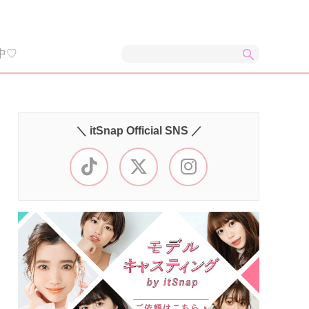
中♡
＼ itSnap Official SNS ／