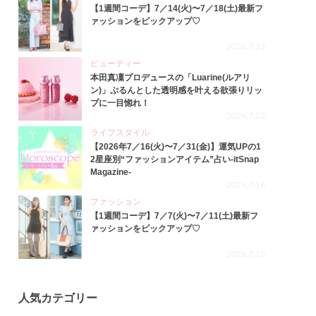
【1週間コーデ】7／14(火)〜7／18(土)最新フ
ァッションをピックアップ♡
2026.7.23
ビューティー
本田真凜プロデュースの「Luarine(ルアリ
ン)」ぷるんとした透明感を叶える欲張りリッ
プに一目惚れ！
2026.7.22
ライフスタイル
【2026年7／16(火)〜7／31(金)】運気UPの1
2星座別“ファッションアイテム”占い-itSnap
Magazine-
2026.7.16
ファッション
【1週間コーデ】7／7(火)〜7／11(土)最新フ
ァッションをピックアップ♡
2026.7.15
人気カテゴリー