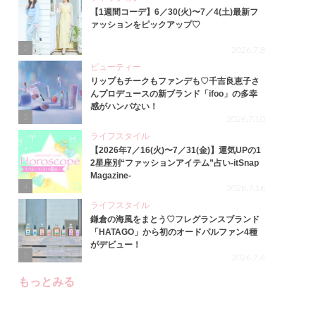
【1週間コーデ】6／30(火)〜7／4(土)最新フ
ァッションをピックアップ♡
2
2026.7.8
ビューティー
リップもチークもファンデも♡千吉良恵子さ
んプロデュースの新ブランド「ifoo」の多幸
感がハンパない！
3
2026.7.10
ライフスタイル
【2026年7／16(火)〜7／31(金)】運気UPの1
2星座別“ファッションアイテム”占い-itSnap
Magazine-
4
2026.7.16
ライフスタイル
鎌倉の海風をまとう♡フレグランスブランド
「HATAGO」から初のオードパルファン4種
がデビュー！
5
2026.7.6
もっとみる