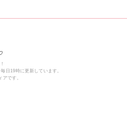
♡
破！
毎日19時に更新しています。
ィアです。