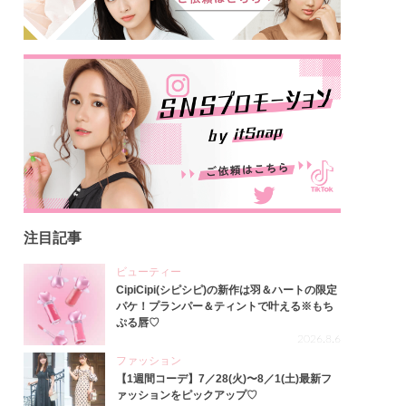
注目記事
ビューティー
CipiCipi(シピシピ)の新作は羽＆ハートの限定
パケ！プランパー＆ティントで叶える※もち
ぷる唇♡
2026.8.6
ファッション
【1週間コーデ】7／28(火)〜8／1(土)最新フ
ァッションをピックアップ♡