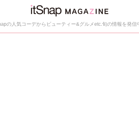
tSnapの人気コーデからビューティー&グルメetc.旬の情報を発信