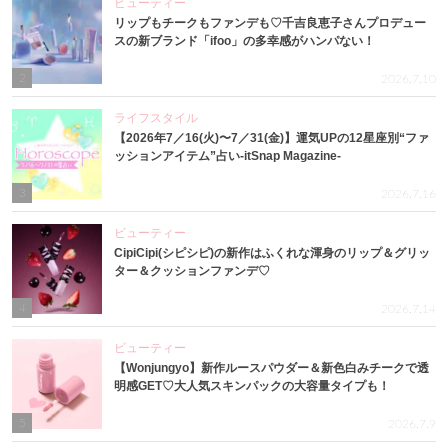
ビューティー
リップもチークもファンデも♡千吉良恵子さんプロデュー
スの新ブランド「ifoo」の多幸感がハンパない！
2
2026.7.10
ライフスタイル
【2026年7／16(火)〜7／31(金)】運気UPの12星座別“ファ
ッションアイテム”占い-itSnap Magazine-
3
2026.7.16
ビューティー
CipiCipi(シピシピ)の新作はふくれな渾身のリップ＆グリッ
ター＆クッションファンデ♡
4
2026.7.14
ビューティー
【Wonjungyo】新作ルースパウダー＆新色白みチークで透
明感GET♡大人気スキンパックの大容量タイプも！
5
2026.7.9