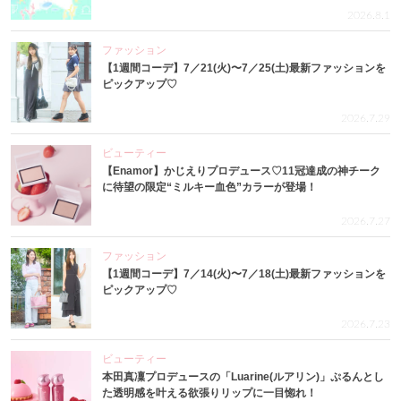
2026.8.1
ファッション
【1週間コーデ】7／21(火)〜7／25(土)最新ファッションを
ピックアップ♡
2026.7.29
ビューティー
【Enamor】かじえりプロデュース♡11冠達成の神チーク
に待望の限定“ミルキー血色”カラーが登場！
2026.7.27
ファッション
【1週間コーデ】7／14(火)〜7／18(土)最新ファッションを
ピックアップ♡
2026.7.23
ビューティー
本田真凜プロデュースの「Luarine(ルアリン)」ぷるんとし
た透明感を叶える欲張りリップに一目惚れ！