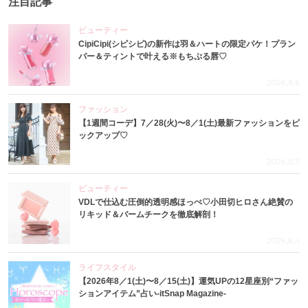
注目記事
ビューティー
CipiCipi(シピシピ)の新作は羽＆ハートの限定パケ！プラン
パー＆ティントで叶える※もちぷる唇♡
2026.8.6
ファッション
【1週間コーデ】7／28(火)〜8／1(土)最新ファッションをピ
ックアップ♡
2026.8.5
ビューティー
VDLで仕込む圧倒的透明感ほっぺ♡小田切ヒロさん絶賛の
リキッド＆バームチークを徹底解剖！
2026.8.4
ライフスタイル
【2026年8／1(土)〜8／15(土)】運気UPの12星座別“ファッ
ションアイテム”占い-itSnap Magazine-