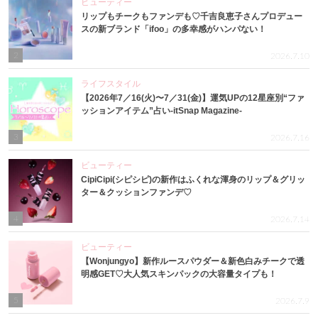
ビューティー
リップもチークもファンデも♡千吉良恵子さんプロデュー
スの新ブランド「ifoo」の多幸感がハンパない！
2
2026.7.10
ライフスタイル
【2026年7／16(火)〜7／31(金)】運気UPの12星座別“ファ
ッションアイテム”占い-itSnap Magazine-
3
2026.7.16
ビューティー
CipiCipi(シピシピ)の新作はふくれな渾身のリップ＆グリッ
ター＆クッションファンデ♡
4
2026.7.14
ビューティー
【Wonjungyo】新作ルースパウダー＆新色白みチークで透
明感GET♡大人気スキンパックの大容量タイプも！
5
2026.7.9