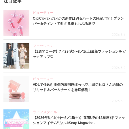
注目記事
ビューティー
CipiCipi(シピシピ)の新作は羽＆ハートの限定パケ！プラン
パー＆ティントで叶える※もちぷる唇♡
2026.8.6
ファッション
【1週間コーデ】7／28(火)〜8／1(土)最新ファッションをピ
ックアップ♡
2026.8.5
ビューティー
VDLで仕込む圧倒的透明感ほっぺ♡小田切ヒロさん絶賛の
リキッド＆バームチークを徹底解剖！
2026.8.4
ライフスタイル
【2026年8／1(土)〜8／15(土)】運気UPの12星座別“ファッ
ションアイテム”占い-itSnap Magazine-