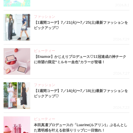
2026.8.1
ファッション
【1週間コーデ】7／21(火)〜7／25(土)最新ファッションを
ピックアップ♡
2026.7.29
ビューティー
【Enamor】かじえりプロデュース♡11冠達成の神チーク
に待望の限定“ミルキー血色”カラーが登場！
2026.7.27
ファッション
【1週間コーデ】7／14(火)〜7／18(土)最新ファッションを
ピックアップ♡
2026.7.23
ビューティー
本田真凜プロデュースの「Luarine(ルアリン)」ぷるんとし
た透明感を叶える欲張りリップに一目惚れ！