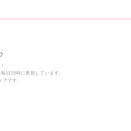
♡
破！
毎日19時に更新しています。
ィアです。