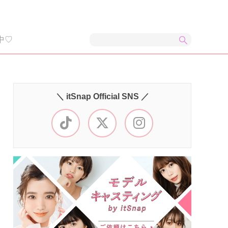
中♡
＼ itSnap Official SNS ／