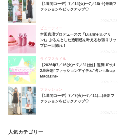
【1週間コーデ】7／14(火)〜7／18(土)最新フ
ァッションをピックアップ♡
2026.7.23
ビューティー
本田真凜プロデュースの「Luarine(ルアリ
ン)」ぷるんとした透明感を叶える欲張りリッ
プに一目惚れ！
2026.7.22
ライフスタイル
【2026年7／16(火)〜7／31(金)】運気UPの1
2星座別“ファッションアイテム”占い-itSnap
Magazine-
2026.7.16
ファッション
【1週間コーデ】7／7(火)〜7／11(土)最新フ
ァッションをピックアップ♡
2026.7.15
人気カテゴリー