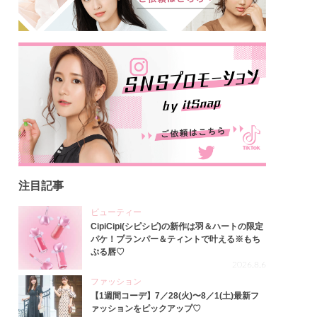
注目記事
ビューティー
CipiCipi(シピシピ)の新作は羽＆ハートの限定
パケ！プランパー＆ティントで叶える※もち
ぷる唇♡
2026.8.6
ファッション
【1週間コーデ】7／28(火)〜8／1(土)最新フ
ァッションをピックアップ♡