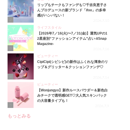
リップもチークもファンデも♡千吉良恵子さ
んプロデュースの新ブランド「ifoo」の多幸
感がハンパない！
2
2026.7.10
ライフスタイル
【2026年7／16(火)〜7／31(金)】運気UPの1
2星座別“ファッションアイテム”占い-itSnap
Magazine-
3
2026.7.16
ビューティー
CipiCipi(シピシピ)の新作はふくれな渾身のリ
ップ＆グリッター＆クッションファンデ♡
4
2026.7.14
ビューティー
【Wonjungyo】新作ルースパウダー＆新色白
みチークで透明感GET♡大人気スキンパック
の大容量タイプも！
5
2026.7.9
もっとみる