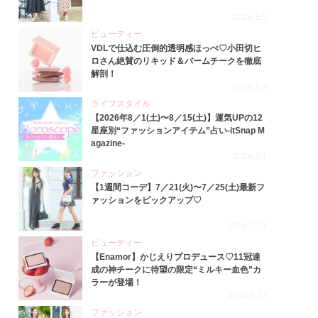
2026.8.5
ビューティー
VDLで仕込む圧倒的透明感ほっぺ♡小田切ヒ
ロさん絶賛のリキッド＆バームチークを徹底
解剖！
2026.8.4
ライフスタイル
【2026年8／1(土)〜8／15(土)】運気UPの12
星座別“ファッションアイテム”占い-itSnap M
agazine-
2026.8.1
ファッション
【1週間コーデ】7／21(火)〜7／25(土)最新フ
ァッションをピックアップ♡
2026.7.29
ビューティー
【Enamor】かじえりプロデュース♡11冠達
成の神チークに待望の限定“ミルキー血色”カ
ラーが登場！
2026.7.27
ファッション