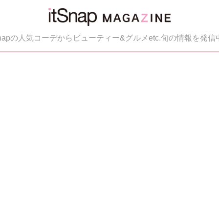
tSnapの人気コーデからビューティー&グルメetc.旬の情報を発信