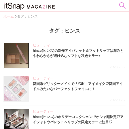
ホーム
タグ：ヒンス
タグ：ヒンス
ビューティー
hince(ヒンス)の新作アイパレット＆マットリップは深みと
やわらかさが溶け込むソフトな秋色カラー♪
2023.9.27
ビューティー
韓国系グリッターメイクで「Y3K」アイメイク♡韓国アイ
ドルみたいなパーフェクトフェイスに！
2022.12.7
ビューティー
hince(ヒンス)のホリデーコレクションでオシャ顔決定♡ア
イシャドウパレット＆リップの限定カラーに注目♡