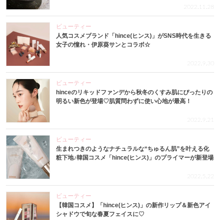
2022.11.28
ビューティー
人気コスメブランド「hince(ヒンス)」がSNS時代を生きる
女子の憧れ・伊原葵サンとコラボ☆
2022.9.30
ビューティー
hinceのリキッドファンデから秋冬のくすみ肌にぴったりの
明るい新色が登場♡肌質問わずに使い心地が最高！
2022.9.21
ビューティー
生まれつきのようなナチュラルな“ちゅるん肌”を叶える化
粧下地♪韓国コスメ「hince(ヒンス)」のプライマーが新登場
2022.5.22
ビューティー
【韓国コスメ】「hince(ヒンス)」の新作リップ＆新色アイ
シャドウで旬な春夏フェイスに♡