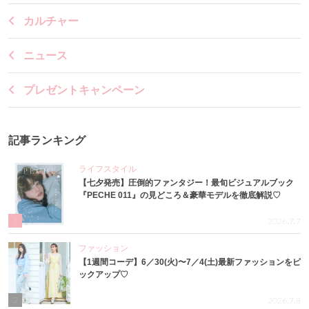
カルチャー
ニュース
プレゼントキャンペーン
記事ランキング
ライフスタイル
【七夕発売】圧倒的ファンタジー！最旬ビジュアルブック
『PECHE 011』の見どころ＆豪華モデルを徹底解説♡
1
2026.7.7
ファッション
【1週間コーデ】6／30(火)〜7／4(土)最新ファッションをピ
ックアップ♡
2
2026.7.8