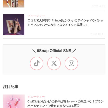
2022.4.23
ビューティー
口コミで大評判♡「hince(ヒンス)」のアイシャドウパレッ
トとマルチバームならマスクメイクも完璧に！
2020.10.11
＼ itSnap Official SNS ／
注目記事
ビューティー
CipiCipi(シピシピ)の新作は羽＆ハートの限定パケ！プラン
パー＆ティントで叶える※もちぷる唇♡