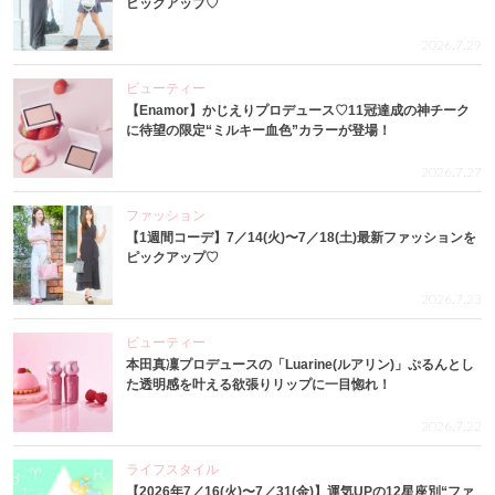
ピックアップ♡
2026.7.29
ビューティー
【Enamor】かじえりプロデュース♡11冠達成の神チーク
に待望の限定“ミルキー血色”カラーが登場！
2026.7.27
ファッション
【1週間コーデ】7／14(火)〜7／18(土)最新ファッションを
ピックアップ♡
2026.7.23
ビューティー
本田真凜プロデュースの「Luarine(ルアリン)」ぷるんとし
た透明感を叶える欲張りリップに一目惚れ！
2026.7.22
ライフスタイル
【2026年7／16(火)〜7／31(金)】運気UPの12星座別“ファ