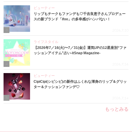
ビューティー
リップもチークもファンデも♡千吉良恵子さんプロデュー
スの新ブランド「ifoo」の多幸感がハンパない！
3
2026.7.10
ライフスタイル
【2026年7／16(火)〜7／31(金)】運気UPの12星座別“ファ
ッションアイテム”占い-itSnap Magazine-
4
2026.7.16
ビューティー
CipiCipi(シピシピ)の新作はふくれな渾身のリップ＆グリッ
ター＆クッションファンデ♡
5
2026.7.14
もっとみる