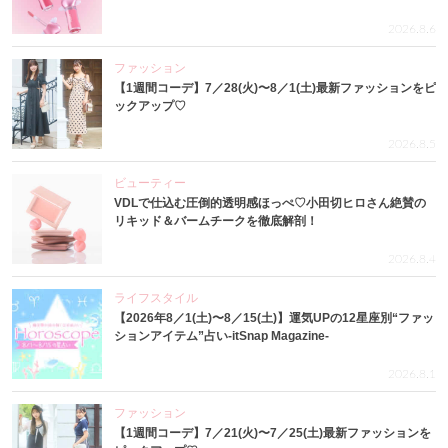
2026.8.6
ファッション
【1週間コーデ】7／28(火)〜8／1(土)最新ファッションをピ
ックアップ♡
2026.8.5
ビューティー
VDLで仕込む圧倒的透明感ほっぺ♡小田切ヒロさん絶賛の
リキッド＆バームチークを徹底解剖！
2026.8.4
ライフスタイル
【2026年8／1(土)〜8／15(土)】運気UPの12星座別“ファッ
ションアイテム”占い-itSnap Magazine-
2026.8.1
ファッション
【1週間コーデ】7／21(火)〜7／25(土)最新ファッションを