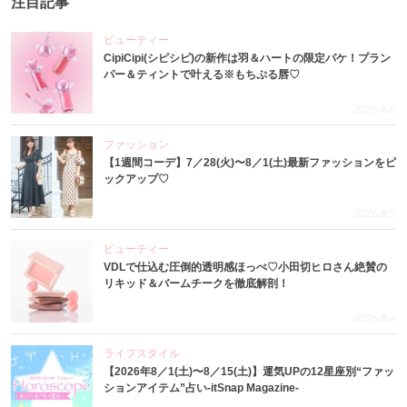
注目記事
ビューティー
CipiCipi(シピシピ)の新作は羽＆ハートの限定パケ！プラン
パー＆ティントで叶える※もちぷる唇♡
2026.8.6
ファッション
【1週間コーデ】7／28(火)〜8／1(土)最新ファッションをピ
ックアップ♡
2026.8.5
ビューティー
VDLで仕込む圧倒的透明感ほっぺ♡小田切ヒロさん絶賛の
リキッド＆バームチークを徹底解剖！
2026.8.4
ライフスタイル
【2026年8／1(土)〜8／15(土)】運気UPの12星座別“ファッ
ションアイテム”占い-itSnap Magazine-