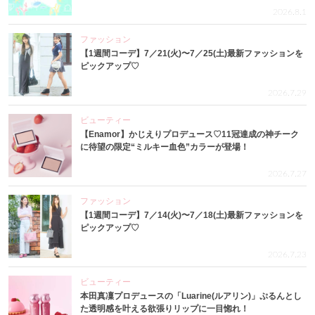
2026.8.1
ファッション
【1週間コーデ】7／21(火)〜7／25(土)最新ファッションを
ピックアップ♡
2026.7.29
ビューティー
【Enamor】かじえりプロデュース♡11冠達成の神チーク
に待望の限定“ミルキー血色”カラーが登場！
2026.7.27
ファッション
【1週間コーデ】7／14(火)〜7／18(土)最新ファッションを
ピックアップ♡
2026.7.23
ビューティー
本田真凜プロデュースの「Luarine(ルアリン)」ぷるんとし
た透明感を叶える欲張りリップに一目惚れ！