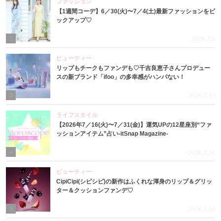
ファッション
【1週間コーデ】6／30(火)〜7／4(土)最新ファッションをピ
ックアップ♡
2
2026.7.8
ビューティー
リップもチークもファンデも♡千吉良恵子さんプロデュー
スの新ブランド「ifoo」の多幸感がハンパない！
3
2026.7.10
ライフスタイル
【2026年7／16(火)〜7／31(金)】運気UPの12星座別“ファ
ッションアイテム”占い-itSnap Magazine-
4
2026.7.16
ビューティー
CipiCipi(シピシピ)の新作はふくれな渾身のリップ＆グリッ
ター＆クッションファンデ♡
5
2026.7.14