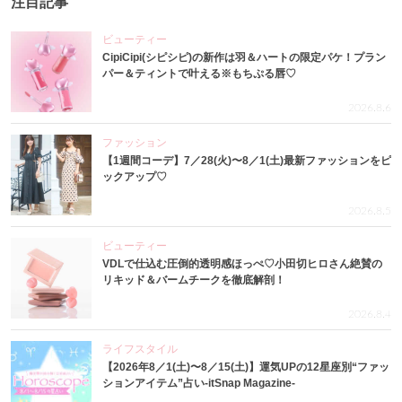
注目記事
ビューティー
CipiCipi(シピシピ)の新作は羽＆ハートの限定パケ！プラン
パー＆ティントで叶える※もちぷる唇♡
2026.8.6
ファッション
【1週間コーデ】7／28(火)〜8／1(土)最新ファッションをピ
ックアップ♡
2026.8.5
ビューティー
VDLで仕込む圧倒的透明感ほっぺ♡小田切ヒロさん絶賛の
リキッド＆バームチークを徹底解剖！
2026.8.4
ライフスタイル
【2026年8／1(土)〜8／15(土)】運気UPの12星座別“ファッ
ションアイテム”占い-itSnap Magazine-