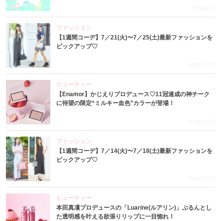
2026.8.1
ファッション
【1週間コーデ】7／21(火)〜7／25(土)最新ファッションを
ピックアップ♡
2026.7.29
ビューティー
【Enamor】かじえりプロデュース♡11冠達成の神チーク
に待望の限定“ミルキー血色”カラーが登場！
2026.7.27
ファッション
【1週間コーデ】7／14(火)〜7／18(土)最新ファッションを
ピックアップ♡
2026.7.23
ビューティー
本田真凜プロデュースの「Luarine(ルアリン)」ぷるんとし
た透明感を叶える欲張りリップに一目惚れ！