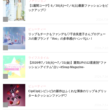
ファッション
【1週間コーデ】6／30(火)〜7／4(土)最新ファッションをピ
ックアップ♡
2
2026.7.8
ビューティー
リップもチークもファンデも♡千吉良恵子さんプロデュー
スの新ブランド「ifoo」の多幸感がハンパない！
3
2026.7.10
ライフスタイル
【2026年7／16(火)〜7／31(金)】運気UPの12星座別“ファ
ッションアイテム”占い-itSnap Magazine-
4
2026.7.16
ビューティー
CipiCipi(シピシピ)の新作はふくれな渾身のリップ＆グリッ
ター＆クッションファンデ♡
5
2026.7.14