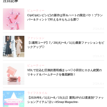
注目記事
ビューティー
CipiCipi(シピシピ)の新作は羽＆ハートの限定パケ！プラン
パー＆ティントで叶える※もちぷる唇♡
2026.8.6
ファッション
【1週間コーデ】7／28(火)〜8／1(土)最新ファッションをピ
ックアップ♡
2026.8.5
ビューティー
VDLで仕込む圧倒的透明感ほっぺ♡小田切ヒロさん絶賛の
リキッド＆バームチークを徹底解剖！
2026.8.4
ライフスタイル
【2026年8／1(土)〜8／15(土)】運気UPの12星座別“ファッ
ションアイテム”占い-itSnap Magazine-