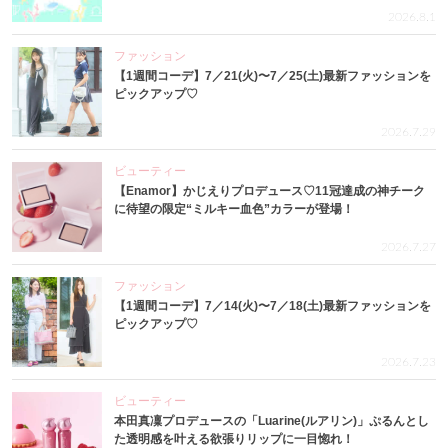
2026.8.1
ファッション
【1週間コーデ】7／21(火)〜7／25(土)最新ファッションを
ピックアップ♡
2026.7.29
ビューティー
【Enamor】かじえりプロデュース♡11冠達成の神チーク
に待望の限定“ミルキー血色”カラーが登場！
2026.7.27
ファッション
【1週間コーデ】7／14(火)〜7／18(土)最新ファッションを
ピックアップ♡
2026.7.23
ビューティー
本田真凜プロデュースの「Luarine(ルアリン)」ぷるんとし
た透明感を叶える欲張りリップに一目惚れ！