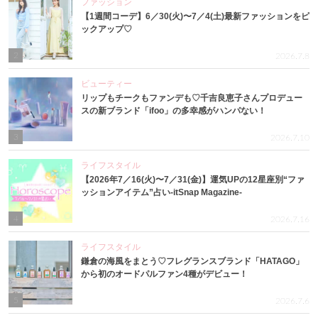
ファッション
【1週間コーデ】6／30(火)〜7／4(土)最新ファッションをピ
ックアップ♡
2
2026.7.8
ビューティー
リップもチークもファンデも♡千吉良恵子さんプロデュー
スの新ブランド「ifoo」の多幸感がハンパない！
3
2026.7.10
ライフスタイル
【2026年7／16(火)〜7／31(金)】運気UPの12星座別“ファ
ッションアイテム”占い-itSnap Magazine-
4
2026.7.16
ライフスタイル
鎌倉の海風をまとう♡フレグランスブランド「HATAGO」
から初のオードパルファン4種がデビュー！
5
2026.7.6